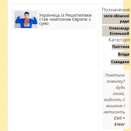
Позначення:
Українець із Решетилівки
сесія обласної
став чемпіоном Європи з
ради
сумо
Олександр
Біленький
Категорії:
Політика
Влада
Скандали
Помітили
помилку?
Будь
ласка,
виділіть її
мишкою і
натисніть
Ctrl +
Enter