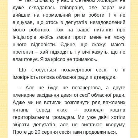
– Так, спочатку у нас з Євгеном Холодом не
дуже складалась співпраця, але зараз ми
вийшли на нормальний ритм роботи. І я не
відчував, що хтось з депутатів незадоволений
моєю роботою. Тож на ваше питання про
ініціаторів якоїсь змови проти мене не можу
нічого відповісти. Єдине, що скажу: мають
претензії – хай підходять і у вічі кажуть, що не
влаштовує. Я за крісло не тримаюсь.
Що стосується позачергової сесії, то її
імовірність голова обласної ради підтвердив.
– Але це буде не позачергова, а друге
пленарне засідання девятої сесії обласної ради.
Адже ми не встигли розглянути ряд важливих
питань, серед яких – розподіл коштів
територіальним громадам. Ми уже двічі хотіли
зібрати депутатів, але не вистачає кворуму.
Проте до 20 серпня сесія таки продовжиться.