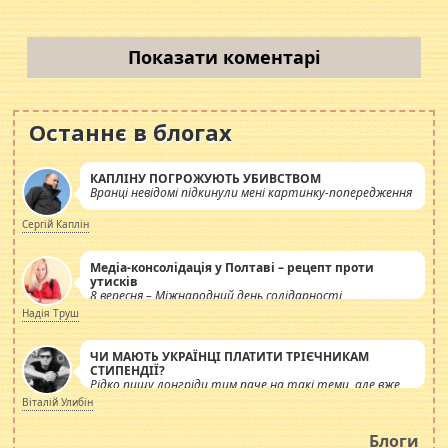
Показати коментарі
Останнє в блогах
КАПЛІНУ ПОГРОЖУЮТЬ УБИВСТВОМ
Вранці невідомі підкинули мені картинку-попередження
Сергій Каплін
Медіа-консолідація у Полтаві – рецепт проти
утисків
8 вересня – Міжнародний день солідарності
журналістів.
Надія Труш
ЧИ МАЮТЬ УКРАЇНЦІ ПЛАТИТИ ТРІЄЧНИКАМ
СТИПЕНДІЇ?
Рідко пишу лонгріди тим паче на такі теми, але вже
просто дістало! Обурюють сьогоднішні інсенуації
Віталій Улибін
навколо стипендіального питання. Штучно
роздувається ще одна соціальна катастрофа.
Блоги