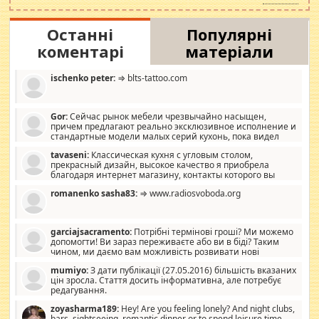
Останні
Популярні
коментарі
матеріали
ischenko peter:
⇒ blts-tattoo.com
Gor:
Сейчас рынок мебели чрезвычайно насыщен,
причем предлагают реально эксклюзивное исполнение и
стандартные модели малых серий кухонь, пока видел
отличную кухонную мебель по дизайну, мало походит на
tavaseni:
Классическая кухня с угловым столом,
стандартные формы, в MebelOk, креативненько и что главное -
прекрасный дизайн, высокое качество я приобрела
со вкусом все в порядке, без ненужных наворотов удорожающих
благодаря интернет магазину, контакты которого вы
мебель, а это не последний фактор.
можете просмотреть https://mwood.com.ua.
romanenko sasha83:
⇒ www.radiosvoboda.org
garciajsacramento:
Потрібні термінові гроші? Ми можемо
допомогти! Ви зараз переживаєте або ви в біді? Таким
чином, ми даємо вам можливість розвивати нові
розробки. Як багата людина, я почуваю себе зобов'язаним
mumiyo:
З дати публікації (27.05.2016) більшість вказаних
допомагати людям, які намагаються дати їм шанс. Кожен
цін зросла. Стаття досить інформативна, але потребує
заслуговує на другий шанс, і, оскільки влада не зможе, вони
редагування.
повинні приймати від інших. Для нас нема багато суми, і зрілість
ми визначаємо за взаємною згодою. Ні сюрпризів, ні додаткових
zoyasharma189:
Hey! Are you feeling lonely? And night clubs,
витрат, а тільки узгоджених сум і нічого іншого. Не чекайте і не
bars, sightseeing, romantic dinner or to spend leisure time