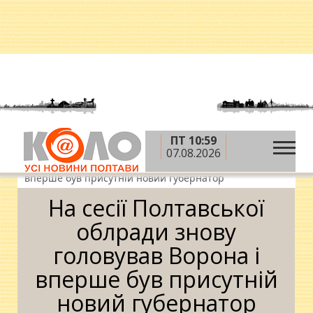
ПТ 10:59
»
»
»
Головна
Новини
Влада
На сесії
07.08.2026
Полтавської облради знову головував Ворона і
вперше був присутній новий губернатор
На сесії Полтавської
облради знову
головував Ворона і
вперше був присутній
новий губернатор