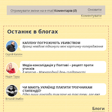
Оновити
Отримувати зміни на e-mail
Коментарів (
0
)
Коментувати
Останнє в блогах
КАПЛІНУ ПОГРОЖУЮТЬ УБИВСТВОМ
Вранці невідомі підкинули мені картинку-попередження
Сергій Каплін
Медіа-консолідація у Полтаві – рецепт проти
утисків
8 вересня – Міжнародний день солідарності
журналістів.
Надія Труш
ЧИ МАЮТЬ УКРАЇНЦІ ПЛАТИТИ ТРІЄЧНИКАМ
СТИПЕНДІЇ?
Рідко пишу лонгріди тим паче на такі теми, але вже
просто дістало! Обурюють сьогоднішні інсенуації
Віталій Улибін
навколо стипендіального питання. Штучно
роздувається ще одна соціальна катастрофа.
Блоги