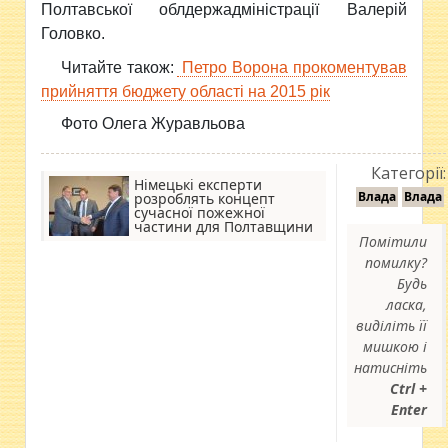
Полтавської облдержадміністрації Валерій
Головко.
Читайте також:
Петро Ворона прокоментував
прийняття бюджету області на 2015 рік
Фото Олега Журавльова
Категорії:
Німецькі експерти
Влада
Влада
розроблять концепт
сучасної пожежної
частини для Полтавщини
Помітили
помилку?
Будь
ласка,
виділіть її
мишкою і
натисніть
Ctrl +
Enter