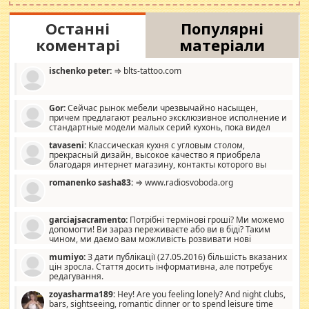
Останні
Популярні
коментарі
матеріали
ischenko peter:
⇒ blts-tattoo.com
Gor:
Сейчас рынок мебели чрезвычайно насыщен,
причем предлагают реально эксклюзивное исполнение и
стандартные модели малых серий кухонь, пока видел
отличную кухонную мебель по дизайну, мало походит на
tavaseni:
Классическая кухня с угловым столом,
стандартные формы, в MebelOk, креативненько и что главное -
прекрасный дизайн, высокое качество я приобрела
со вкусом все в порядке, без ненужных наворотов удорожающих
благодаря интернет магазину, контакты которого вы
мебель, а это не последний фактор.
можете просмотреть https://mwood.com.ua.
romanenko sasha83:
⇒ www.radiosvoboda.org
garciajsacramento:
Потрібні термінові гроші? Ми можемо
допомогти! Ви зараз переживаєте або ви в біді? Таким
чином, ми даємо вам можливість розвивати нові
розробки. Як багата людина, я почуваю себе зобов'язаним
mumiyo:
З дати публікації (27.05.2016) більшість вказаних
допомагати людям, які намагаються дати їм шанс. Кожен
цін зросла. Стаття досить інформативна, але потребує
заслуговує на другий шанс, і, оскільки влада не зможе, вони
редагування.
повинні приймати від інших. Для нас нема багато суми, і зрілість
ми визначаємо за взаємною згодою. Ні сюрпризів, ні додаткових
zoyasharma189:
Hey! Are you feeling lonely? And night clubs,
витрат, а тільки узгоджених сум і нічого іншого. Не чекайте і не
bars, sightseeing, romantic dinner or to spend leisure time
коментуйте цей пост. Введіть суму, яку ви хочете подати, і ми