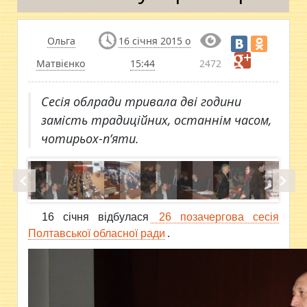
Ольга
16 січня 2015 о
Матвієнко
15:44
2472
Сесія облради тривала дві години
замість традиційних, останнім часом,
чотирьох-п’яти.
16 січня відбулася
26 позачергова сесія
Полтавської обласної ради
.