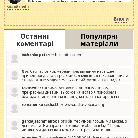
Рідко пишу лонгріди тим паче на такі теми, але вже
просто дістало! Обурюють сьогоднішні інсенуації
Віталій Улибін
навколо стипендіального питання. Штучно
роздувається ще одна соціальна катастрофа.
Блоги
Останні
Популярні
коментарі
матеріали
ischenko peter:
⇒ blts-tattoo.com
Gor:
Сейчас рынок мебели чрезвычайно насыщен,
причем предлагают реально эксклюзивное исполнение и
стандартные модели малых серий кухонь, пока видел
отличную кухонную мебель по дизайну, мало походит на
tavaseni:
Классическая кухня с угловым столом,
стандартные формы, в MebelOk, креативненько и что главное -
прекрасный дизайн, высокое качество я приобрела
со вкусом все в порядке, без ненужных наворотов удорожающих
благодаря интернет магазину, контакты которого вы
мебель, а это не последний фактор.
можете просмотреть https://mwood.com.ua.
romanenko sasha83:
⇒ www.radiosvoboda.org
garciajsacramento:
Потрібні термінові гроші? Ми можемо
допомогти! Ви зараз переживаєте або ви в біді? Таким
чином, ми даємо вам можливість розвивати нові
розробки. Як багата людина, я почуваю себе зобов'язаним
mumiyo:
З дати публікації (27.05.2016) більшість вказаних