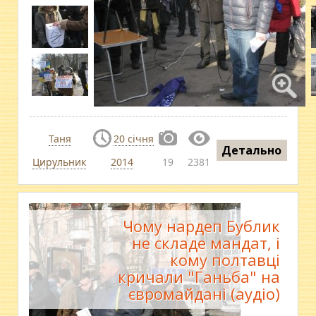
Таня
20 січня
Детально
Цирульник
2014
19
2381
Чому нардеп Бублик
не складе мандат, і
кому полтавці
кричали "Ганьба" на
євромайдані (аудіо)