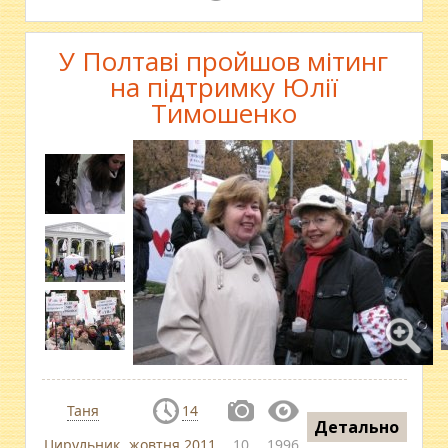
У Полтаві пройшов мітинг
на підтримку Юлії
Тимошенко
Таня
14
Детально
Цирульник
жовтня 2011
10
1996