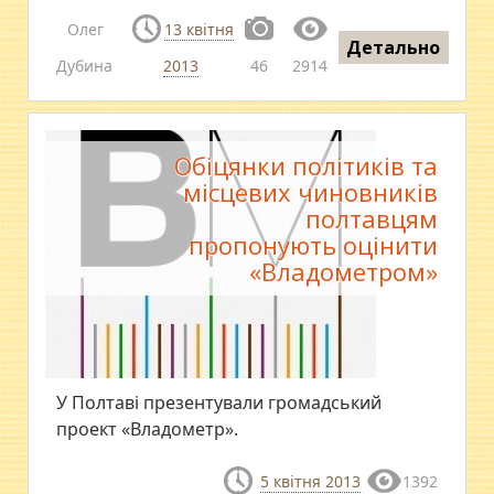
Олег
13 квітня
Детально
Дубина
2013
46
2914
Обіцянки політиків та
місцевих чиновників
полтавцям
пропонують оцінити
«Владометром»
У Полтаві презентували громадський
проект «Владометр».
5 квітня 2013
1392