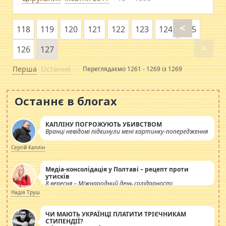
<
118
119
120
121
122
123
124
125
>
126
127
Перша
Остання
Переглядаємо 1261 - 1269 із 1269
Останнє в блогах
КАПЛІНУ ПОГРОЖУЮТЬ УБИВСТВОМ
Вранці невідомі підкинули мені картинку-попередження
Сергій Каплін
Медіа-консолідація у Полтаві – рецепт проти
утисків
8 вересня – Міжнародний день солідарності
журналістів.
Надія Труш
ЧИ МАЮТЬ УКРАЇНЦІ ПЛАТИТИ ТРІЄЧНИКАМ
СТИПЕНДІЇ?