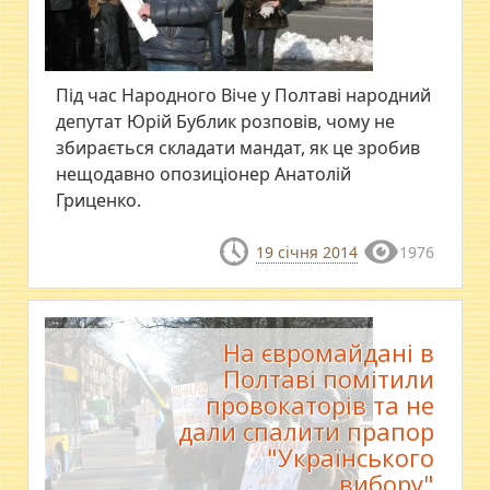
Під час Народного Віче у Полтаві народний
депутат Юрій Бублик розповів, чому не
збирається складати мандат, як це зробив
нещодавно опозиціонер Анатолій
Гриценко.
19 січня 2014
1976
На євромайдані в
Полтаві помітили
провокаторів та не
дали спалити прапор
"Українського
вибору"