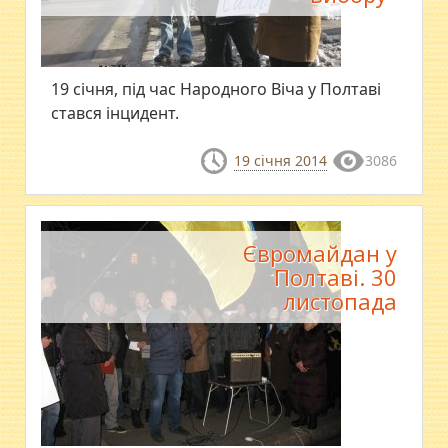
19 січня, під час Народного Віча у Полтаві
стався інцидент.
19 січня 2014
3086
Євромайдан у
Полтаві. 30
листопада