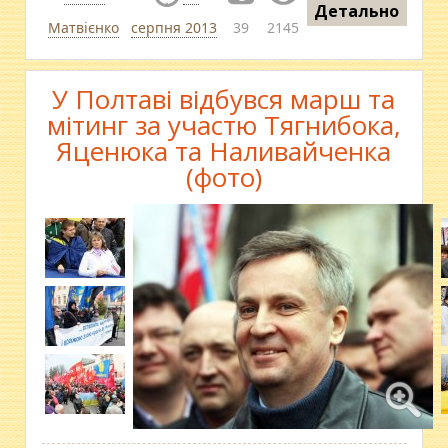
Детально
Матвієнко
серпня 2013
39
2145
У Полтаві відбувся марш та
мітинг за участю Тягнибока,
Яценюка та Наливайченка
(фото)