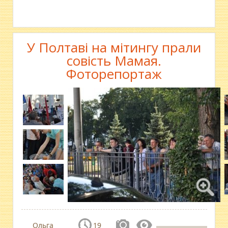
У Полтаві на мітингу прали
совість Мамая.
Фоторепортаж
Ольга
19