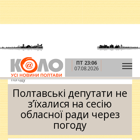
ПТ 23:06
»
»
»
Головна
Новини
Влада
Полтавські
07.08.2026
депутати не з’їхалися на сесію обласної ради через
погоду
Полтавські депутати не
з’їхалися на сесію
обласної ради через
погоду