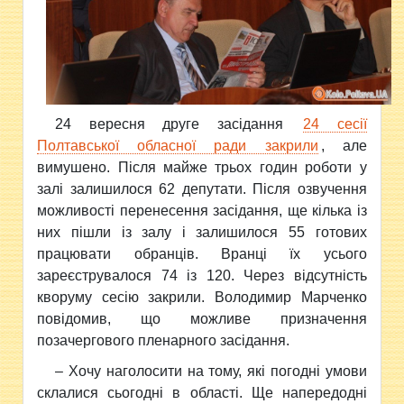
24 вересня друге засідання
24 сесії
Полтавської обласної ради закрили
, але
вимушено. Після майже трьох годин роботи у
залі залишилося 62 депутати. Після озвучення
можливості перенесення засідання, ще кілька із
них пішли із залу і залишилося 55 готових
працювати обранців. Вранці їх усього
зареєструвалося 74 із 120. Через відсутність
кворуму сесію закрили. Володимир Марченко
повідомив, що можливе призначення
позачергового пленарного засідання.
– Хочу наголосити на тому, які погодні умови
склалися сьогодні в області. Ще напередодні