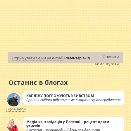
Оновити
Отримувати зміни на e-mail
Коментарів (
0
)
Коментувати
Останнє в блогах
КАПЛІНУ ПОГРОЖУЮТЬ УБИВСТВОМ
Вранці невідомі підкинули мені картинку-попередження
Сергій Каплін
Медіа-консолідація у Полтаві – рецепт проти
утисків
8 вересня – Міжнародний день солідарності