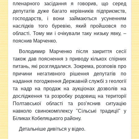
пленарного засідання я говорив, що серед
депутатів дуже багато керівників підприємств,
господарств, і вони займаються усуненням
наслідків того буревію, який пройшовся по
області. Тому ми і очікували таку низьку явку, –
пояснив Марченко.
Володимир Марченко після закриття сесії
також дав пояснення з приводу кількох спірних
питань, які розглядалися. Зокрема, розповів про
причини негативного рішення депутатів по
надання погодження Державній службі з геології
та надр на продаж на аукціонах дозволів на
дослідження та розробку родовищ на території
Полтавської області та роз’яснив ситуацію
навколо свинокомплексу "Сільські традиції" у
Біликах Кобеляцького району.
Детальніше дивіться у відео.