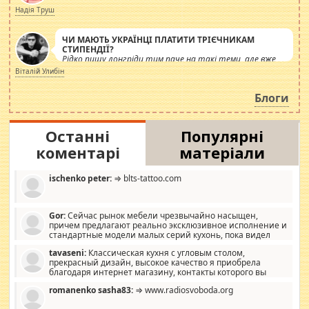
журналістів.
Надія Труш
ЧИ МАЮТЬ УКРАЇНЦІ ПЛАТИТИ ТРІЄЧНИКАМ
СТИПЕНДІЇ?
Рідко пишу лонгріди тим паче на такі теми, але вже
просто дістало! Обурюють сьогоднішні інсенуації
Віталій Улибін
навколо стипендіального питання. Штучно
роздувається ще одна соціальна катастрофа.
Блоги
Останні
Популярні
коментарі
матеріали
ischenko peter:
⇒ blts-tattoo.com
Gor:
Сейчас рынок мебели чрезвычайно насыщен,
причем предлагают реально эксклюзивное исполнение и
стандартные модели малых серий кухонь, пока видел
отличную кухонную мебель по дизайну, мало походит на
tavaseni:
Классическая кухня с угловым столом,
стандартные формы, в MebelOk, креативненько и что главное -
прекрасный дизайн, высокое качество я приобрела
со вкусом все в порядке, без ненужных наворотов удорожающих
благодаря интернет магазину, контакты которого вы
мебель, а это не последний фактор.
можете просмотреть https://mwood.com.ua.
romanenko sasha83:
⇒ www.radiosvoboda.org