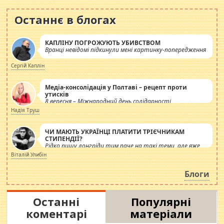
Останнє в блогах
КАПЛІНУ ПОГРОЖУЮТЬ УБИВСТВОМ
Вранці невідомі підкинули мені картинку-попередження
Сергій Каплін
Медіа-консолідація у Полтаві – рецепт проти
утисків
8 вересня – Міжнародний день солідарності
журналістів.
Надія Труш
ЧИ МАЮТЬ УКРАЇНЦІ ПЛАТИТИ ТРІЄЧНИКАМ
СТИПЕНДІЇ?
Рідко пишу лонгріди тим паче на такі теми, але вже
просто дістало! Обурюють сьогоднішні інсенуації
Віталій Улибін
навколо стипендіального питання. Штучно
роздувається ще одна соціальна катастрофа.
Блоги
Останні
Популярні
коментарі
матеріали