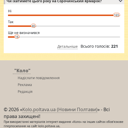
Чи їхатимете цього року на Сорочинський ярмарок?
WhatsApp via an easily can see the latest pictures of her body and the
godly. Variety is the spice of life, he believes, so always travel and
want to meet new people. Sakshi Mirchandani health and figure
Ні
conscious in order to keep yourself fit and regularly go to the health
165
club.
⇒ sakshimirchandani.com
Так
40
Ще не визначився
16
Всього голосів:
221
Детальніше
"Коло"
Надіслати повідомлення
Реклама
Редакція
© 2026 «
Kolo.poltava.ua (Новини Полтави)
» - Всі
права захищені!
При використанні матеріалів інтернет-видання «Коло» на інших сайтах обов’язкове
гіперпосилання на сайт kolo.poltava.ua,