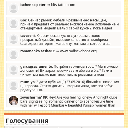
ischenko peter:
⇒ blts-tattoo.com
Gor:
Сейчас рынок мебели чрезвычайно насыщен,
причем предлагают реально эксклюзивное исполнение и
стандартные модели малых серий кухонь, пока видел
отличную кухонную мебель по дизайну, мало походит на
tavaseni:
Классическая кухня с угловым столом,
стандартные формы, в MebelOk, креативненько и что главное -
прекрасный дизайн, высокое качество я приобрела
со вкусом все в порядке, без ненужных наворотов удорожающих
благодаря интернет магазину, контакты которого вы
мебель, а это не последний фактор.
можете просмотреть https://mwood.com.ua.
romanenko sasha83:
⇒ www.radiosvoboda.org
garciajsacramento:
Потрібні термінові гроші? Ми можемо
допомогти! Ви зараз переживаєте або ви в біді? Таким
чином, ми даємо вам можливість розвивати нові
розробки. Як багата людина, я почуваю себе зобов'язаним
mumiyo:
З дати публікації (27.05.2016) більшість вказаних
допомагати людям, які намагаються дати їм шанс. Кожен
цін зросла. Стаття досить інформативна, але потребує
заслуговує на другий шанс, і, оскільки влада не зможе, вони
редагування.
повинні приймати від інших. Для нас нема багато суми, і зрілість
ми визначаємо за взаємною згодою. Ні сюрпризів, ні додаткових
zoyasharma189:
Hey! Are you feeling lonely? And night clubs,
витрат, а тільки узгоджених сум і нічого іншого. Не чекайте і не
bars, sightseeing, romantic dinner or to spend leisure time
коментуйте цей пост. Введіть суму, яку ви хочете подати, і ми
with her will escort Mumbai A beautiful Punjabi women than
зв'яжемося з вами з усіма варіантами. зв'яжіться з нами
sexy escort companion in arms that you guys feel like 5 star luxury
сьогодні на garciajsacramento@gmail.com Вам потрібні термінові
hotel had to spend the night in their search for loved solitaire free
гроші? Ми можемо допомогти!
maintenance stops in Mumbai. Here we offer fair and very attractive
Голосування
woman "Love Solitaire" beautiful figure and shapely body shapes.
Independent escort in Mumbai, truthful, friendly and cheerful girl.