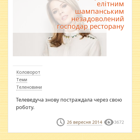
елітним
шампанським
незадоволений
господар ресторану
Коловорот
Теми
Теленовини
Телеведуча знову постраждала через свою
роботу.
26 вересня 2014
3672