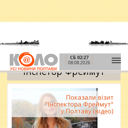
СБ 02:27
»
Головна
Інспетор Фреймут
08.08.2026
Інспетор Фреймут
Показали візит
"Інспектора Фреймут"
у Полтаву (відео)