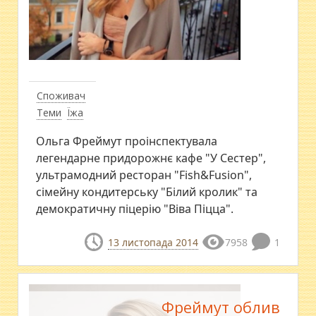
Споживач
Теми
Їжа
Ольга Фреймут проінспектувала
легендарне придорожнє кафе "У Сестер",
ультрамодний ресторан "Fish&Fusion",
сімейну кондитерську "Білий кролик" та
демократичну піцерію "Віва Піцца".
13 листопада 2014
7958
1
Фреймут облив