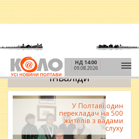
НД 14:00
»
Головна
Інваліди
09.08.2026
Інваліди
У Полтаві один
перекладач на 500
жителів з вадами
слуху