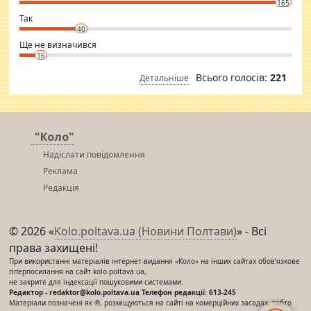
165
club.
⇒ sakshimirchandani.com
Так
40
Ще не визначився
16
Всього голосів:
221
Детальніше
"Коло"
Надіслати повідомлення
Реклама
Редакція
© 2026 «
Kolo.poltava.ua (Новини Полтави)
» - Всі
права захищені!
При використанні матеріалів інтернет-видання «Коло» на інших сайтах обов’язкове
гіперпосилання на сайт kolo.poltava.ua,
не закрите для індексації пошуковими системами.
Редактор - redaktor@kolo.poltava.ua Телефон редакції: 613-245
Матеріали позначені як ®, розміщуються на сайті на комерційних засадах, тобто