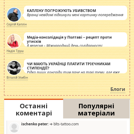
КАПЛІНУ ПОГРОЖУЮТЬ УБИВСТВОМ
Вранці невідомі підкинули мені картинку-попередження
Сергій Каплін
Медіа-консолідація у Полтаві – рецепт проти
утисків
8 вересня – Міжнародний день солідарності
журналістів.
Надія Труш
ЧИ МАЮТЬ УКРАЇНЦІ ПЛАТИТИ ТРІЄЧНИКАМ
СТИПЕНДІЇ?
Рідко пишу лонгріди тим паче на такі теми, але вже
просто дістало! Обурюють сьогоднішні інсенуації
Віталій Улибін
навколо стипендіального питання. Штучно
роздувається ще одна соціальна катастрофа.
Блоги
Останні
Популярні
коментарі
матеріали
ischenko peter:
⇒ blts-tattoo.com