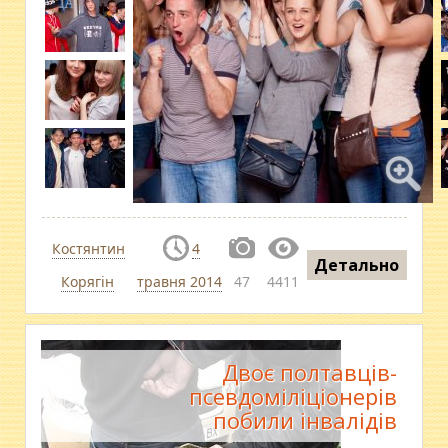
Костянтин
4
Детально
Корягін
травня 2014
47
4411
Двоє полтавців-
псевдоміліціонерів
побили інвалідів