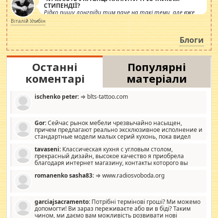
СТИПЕНДІЇ?
Рідко пишу лонгріди тим паче на такі теми, але вже
просто дістало! Обурюють сьогоднішні інсенуації
Віталій Улибін
навколо стипендіального питання. Штучно
роздувається ще одна соціальна катастрофа.
Блоги
Останні
Популярні
коментарі
матеріали
ischenko peter:
⇒ blts-tattoo.com
Gor:
Сейчас рынок мебели чрезвычайно насыщен,
причем предлагают реально эксклюзивное исполнение и
стандартные модели малых серий кухонь, пока видел
отличную кухонную мебель по дизайну, мало походит на
tavaseni:
Классическая кухня с угловым столом,
стандартные формы, в MebelOk, креативненько и что главное -
прекрасный дизайн, высокое качество я приобрела
со вкусом все в порядке, без ненужных наворотов удорожающих
благодаря интернет магазину, контакты которого вы
мебель, а это не последний фактор.
можете просмотреть https://mwood.com.ua.
romanenko sasha83:
⇒ www.radiosvoboda.org
garciajsacramento:
Потрібні термінові гроші? Ми можемо
допомогти! Ви зараз переживаєте або ви в біді? Таким
чином, ми даємо вам можливість розвивати нові