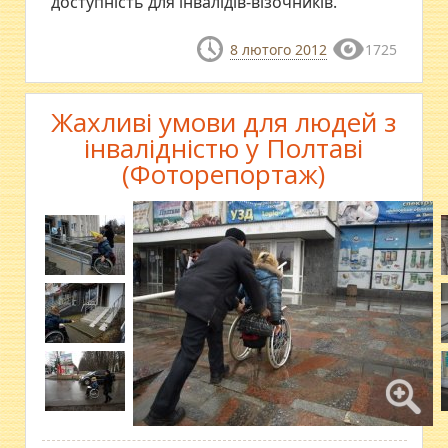
доступність для інвалідів-візочників.
8 лютого 2012
1725
Жахливі умови для людей з
інвалідністю у Полтаві
(Фоторепортаж)