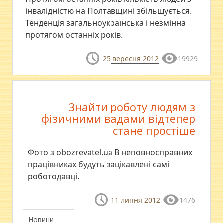
інвалідністю на Полтавщині збільшується.
Тенденція загальноукраїнська і незмінна
протягом останніх років.
25 вересня 2012
19929
Знайти роботу людям з
фізичними вадами відтепер
стане простіше
Фото з obozrevatel.ua В неповносправних
працівниках будуть зацікавлені самі
роботодавці.
11 липня 2012
1476
Новини