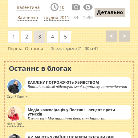
Валентина
10
Детально
Зайченко
грудня 2011
34
1596
<
>
1
2
3
4
5
Перша
Остання
Переглядаємо 21 - 30 із 41
Останнє в блогах
КАПЛІНУ ПОГРОЖУЮТЬ УБИВСТВОМ
Вранці невідомі підкинули мені картинку-попередження
Сергій Каплін
Медіа-консолідація у Полтаві – рецепт проти
утисків
8 вересня – Міжнародний день солідарності
журналістів.
Надія Труш
ЧИ МАЮТЬ УКРАЇНЦІ ПЛАТИТИ ТРІЄЧНИКАМ