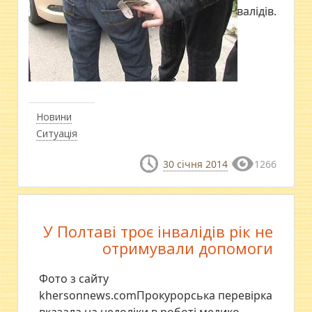
Полтавці побили інвалідів.
Новини
Ситуація
30 січня 2014
1266
У Полтаві троє інвалідів рік не
отримували допомоги
Фото з сайту
khersonnews.comПрокурорська перевірка