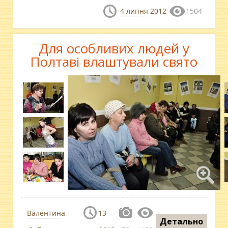
4 липня 2012
1504
Для особливих людей у
Полтаві влаштували свято
Валентина
13
Детально