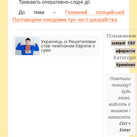
Тривають оперативно-слідчі дії.
До теми –
Головний поліцейській
Полтавщини повідомив про часті шахрайства
Позначення:
Українець із Решетилівки
шахраї
СБУ
став чемпіоном Європи з
сумо
аферисти
Категорії:
Кримінал
Помітили
помилку?
Будь
ласка,
виділіть її
мишкою і
натисніть
Ctrl +
Enter