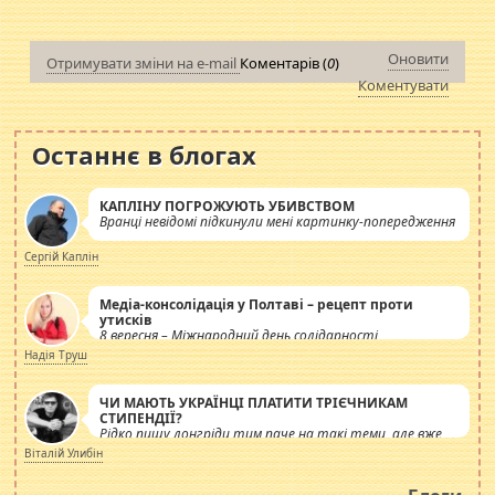
Оновити
Отримувати зміни на e-mail
Коментарів (
0
)
Коментувати
Останнє в блогах
КАПЛІНУ ПОГРОЖУЮТЬ УБИВСТВОМ
Вранці невідомі підкинули мені картинку-попередження
Сергій Каплін
Медіа-консолідація у Полтаві – рецепт проти
утисків
8 вересня – Міжнародний день солідарності
журналістів.
Надія Труш
ЧИ МАЮТЬ УКРАЇНЦІ ПЛАТИТИ ТРІЄЧНИКАМ
СТИПЕНДІЇ?
Рідко пишу лонгріди тим паче на такі теми, але вже
просто дістало! Обурюють сьогоднішні інсенуації
Віталій Улибін
навколо стипендіального питання. Штучно
роздувається ще одна соціальна катастрофа.