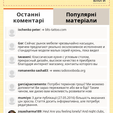
Блоги
Останні
Популярні
коментарі
матеріали
ischenko peter:
⇒ blts-tattoo.com
Gor:
Сейчас рынок мебели чрезвычайно насыщен,
причем предлагают реально эксклюзивное исполнение и
стандартные модели малых серий кухонь, пока видел
отличную кухонную мебель по дизайну, мало походит на
tavaseni:
Классическая кухня с угловым столом,
стандартные формы, в MebelOk, креативненько и что главное -
прекрасный дизайн, высокое качество я приобрела
со вкусом все в порядке, без ненужных наворотов удорожающих
благодаря интернет магазину, контакты которого вы
мебель, а это не последний фактор.
можете просмотреть https://mwood.com.ua.
romanenko sasha83:
⇒ www.radiosvoboda.org
garciajsacramento:
Потрібні термінові гроші? Ми можемо
допомогти! Ви зараз переживаєте або ви в біді? Таким
чином, ми даємо вам можливість розвивати нові
розробки. Як багата людина, я почуваю себе зобов'язаним
mumiyo:
З дати публікації (27.05.2016) більшість вказаних
допомагати людям, які намагаються дати їм шанс. Кожен
цін зросла. Стаття досить інформативна, але потребує
заслуговує на другий шанс, і, оскільки влада не зможе, вони
редагування.
повинні приймати від інших. Для нас нема багато суми, і зрілість
ми визначаємо за взаємною згодою. Ні сюрпризів, ні додаткових
zoyasharma189:
Hey! Are you feeling lonely? And night clubs,
витрат, а тільки узгоджених сум і нічого іншого. Не чекайте і не