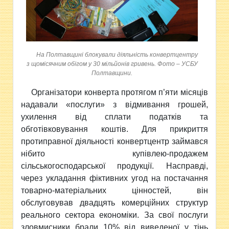
На Полтавщині блокували діяльність конвертцентру
з щомісячним обігом у 30 мільйонів гривень. Фото – УСБУ
Полтавщини.
Організатори конверта протягом п’яти місяців
надавали
«послуги»
з відмивання грошей,
ухилення від сплати податків та
обготівковування коштів. Для прикриття
протиправної діяльності конвертцентр займався
нібито купівлею-продажем
сільськогосподарської продукції. Насправді,
через укладання фіктивних угод на постачання
товарно-матеріальних цінностей, він
обслуговував двадцять комерційних структур
реального сектора економіки. За свої послуги
зловмисники брали 10% від виведеної у тінь