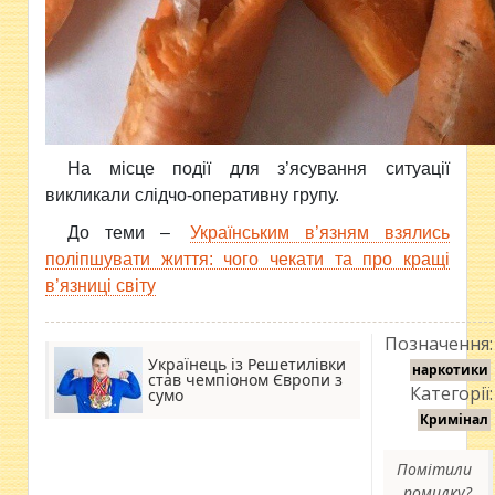
На місце події для з’ясування ситуації
викликали слідчо-оперативну групу.
До теми –
Українським в’язням взялись
поліпшувати життя: чого чекати та про кращі
в’язниці світу
Позначення:
Українець із Решетилівки
наркотики
став чемпіоном Європи з
Категорії:
сумо
Кримінал
Помітили
помилку?