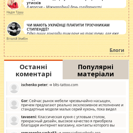
утисків
8 вересня – Міжнародний день солідарності
журналістів.
Надія Труш
ЧИ МАЮТЬ УКРАЇНЦІ ПЛАТИТИ ТРІЄЧНИКАМ
СТИПЕНДІЇ?
Рідко пишу лонгріди тим паче на такі теми, але вже
просто дістало! Обурюють сьогоднішні інсенуації
Віталій Улибін
навколо стипендіального питання. Штучно
роздувається ще одна соціальна катастрофа.
Блоги
Останні
Популярні
коментарі
матеріали
ischenko peter:
⇒ blts-tattoo.com
Gor:
Сейчас рынок мебели чрезвычайно насыщен,
причем предлагают реально эксклюзивное исполнение и
стандартные модели малых серий кухонь, пока видел
отличную кухонную мебель по дизайну, мало походит на
tavaseni:
Классическая кухня с угловым столом,
стандартные формы, в MebelOk, креативненько и что главное -
прекрасный дизайн, высокое качество я приобрела
со вкусом все в порядке, без ненужных наворотов удорожающих
благодаря интернет магазину, контакты которого вы
мебель, а это не последний фактор.
можете просмотреть https://mwood.com.ua.
romanenko sasha83:
⇒ www.radiosvoboda.org