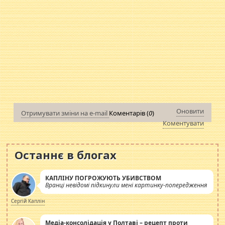
Оновити
Отримувати зміни на e-mail
Коментарів (
0
)
Коментувати
Останнє в блогах
КАПЛІНУ ПОГРОЖУЮТЬ УБИВСТВОМ
Вранці невідомі підкинули мені картинку-попередження
Сергій Каплін
Медіа-консолідація у Полтаві – рецепт проти