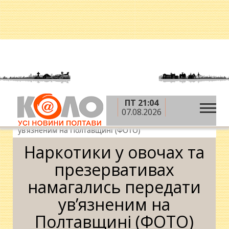
ПТ 21:04
»
»
»
Головна
Новини
Кримінал
Наркотики у
07.08.2026
овочах та презервативах намагались передати
ув’язненим на Полтавщині (ФОТО)
Наркотики у овочах та
презервативах
намагались передати
ув’язненим на
Полтавщині (ФОТО)