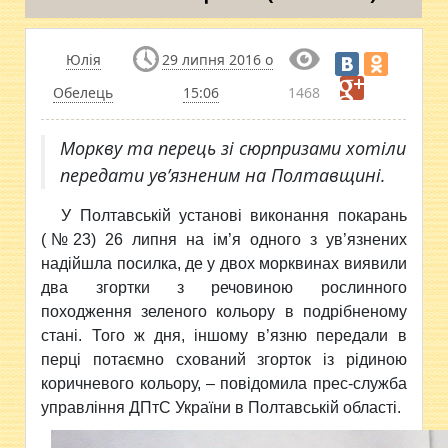
Юлія
29 липня 2016 о
Обелець
15:06
1468
Моркву та перець зі сюрпризами хотіли
передати ув’язненим на Полтавщині.
У Полтавській установі виконання покарань
(№23) 26 липня на ім’я
одного з ув’язнених
надійшла посилка, де у двох морквинах виявили
два згортки з речовиною рослинного
походження зеленого кольору в подрібненому
стані. Того ж дня, іншому в’язню передали в
перці потаємно схований згорток із рідиною
коричневого кольору, – повідомила прес-служба
управління ДПтС України в Полтавській області.