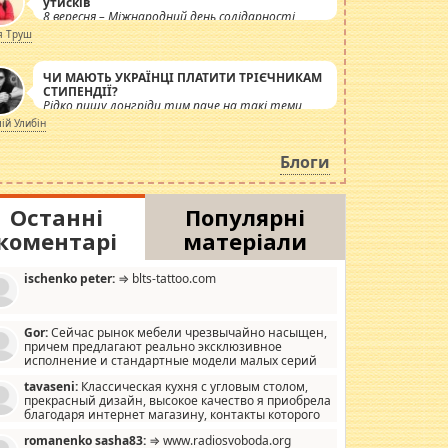
утисків
8 вересня – Міжнародний день солідарності
журналістів.
я Труш
ЧИ МАЮТЬ УКРАЇНЦІ ПЛАТИТИ ТРІЄЧНИКАМ
СТИПЕНДІЇ?
Рідко пишу лонгріди тим паче на такі теми,
але вже просто дістало! Обурюють сьогоднішні
лій Улибін
інсенуації навколо стипендіального питання.
Штучно роздувається ще одна соціальна
Блоги
катастрофа.
Останні
Популярні
коментарі
матеріали
ischenko peter:
⇒ blts-tattoo.com
Gor:
Сейчас рынок мебели чрезвычайно насыщен,
причем предлагают реально эксклюзивное
исполнение и стандартные модели малых серий
хонь, пока видел отличную кухонную мебель по
tavaseni:
Классическая кухня с угловым столом,
зайну, мало походит на стандартные формы, в MebelOk,
прекрасный дизайн, высокое качество я приобрела
еативненько и что главное - со вкусом все в порядке,
благодаря интернет магазину, контакты которого
з ненужных наворотов удорожающих мебель, а это не
 можете просмотреть https://mwood.com.ua.
следний фактор.
romanenko sasha83:
⇒ www.radiosvoboda.org