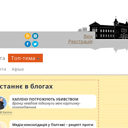
Вхід
Реєстрація
та
Топ-тема
іта
Афіша
станнє в блогах
КАПЛІНУ ПОГРОЖУЮТЬ УБИВСТВОМ
Вранці невідомі підкинули мені картинку-
попередження
ій Каплін
Медіа-консолідація у Полтаві – рецепт проти