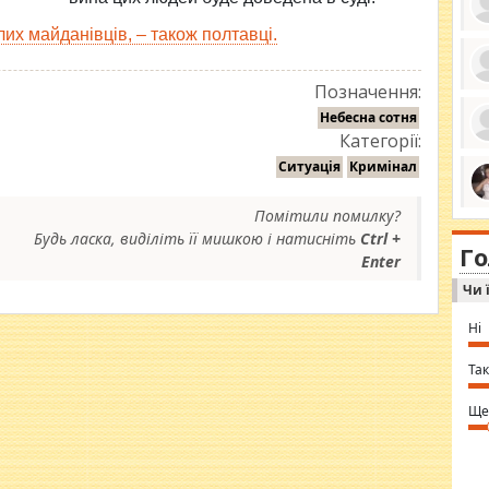
лих майданівців, – також полтавці.
Позначення:
ро
се
Небесна сотня
да
Категорії:
ос
ін
Ситуація
Кримінал
за
тіл
ком
Помітили помилку?
bea
ми
tha
на
Будь ласка, виділіть її мишкою і натисніть
Ctrl +
nig
Г
по
Enter
in 
Sol
Чи 
Ind
gir
bod
Ні
alw
Mir
you
Так
⇒ 
Ще