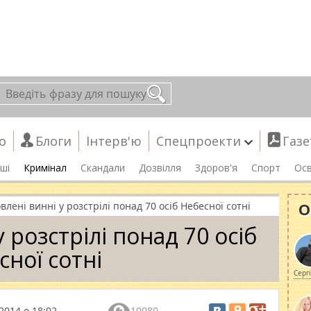
о
Блоги
Інтерв'ю
Спецпроекти
Газе
ші
Кримінал
Скандали
Дозвілля
Здоров'я
Спорт
Осв
О
влені винні у розстрілі понад 70 осіб Небесної сотні
 розстрілі понад 70 осіб
сної сотні
Серг
2014 о 18:02
10080