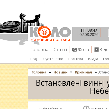
ПТ 08:47
07.08.2026
Головна
Статті
Фото
Віде
Події
Суспільство
Політика
Влада
Гро
»
»
»
Головна
Новини
Кримінал
Встано
Встановлені винні у
Небе
Юлія Обелець
21 червня 