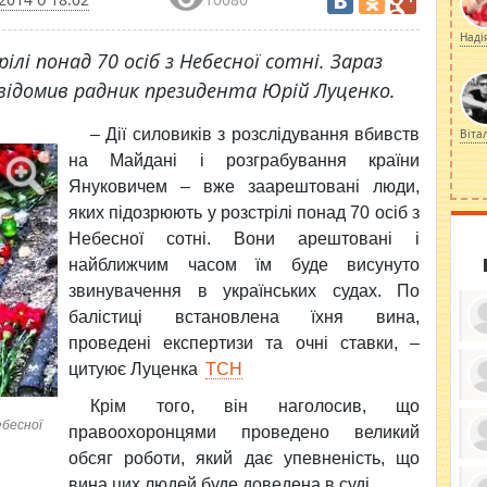
Наді
ілі понад 70 осіб з Небесної сотні. Зараз
відомив радник президента Юрій Луценко.
–
Дії силовиків з розслідування вбивств
Віта
на Майдані і розграбування країни
Януковичем – вже заарештовані люди,
яких підозрюють у розстрілі понад 70 осіб з
Небесної сотні. Вони арештовані і
найближчим часом їм буде висунуто
звинувачення в українських судах. По
балістиці встановлена їхня вина,
проведені експертизи та очні ставки, –
цитуює Луценка
ТСН
Крім того, він наголосив, що
ку
ди
ебесної
правоохоронцями проведено великий
кр
бе
обсяг роботи, який дає упевненість, що
вы
по
вина цих людей буде доведена в суді.