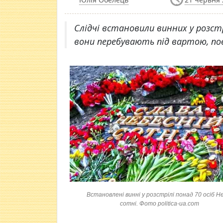
Слідчі встановили винних у розстр
вони перебувають під вартою, по
Встановлені винні у розстрілі понад 70 осіб Н
сотні. Фото politica-ua.com