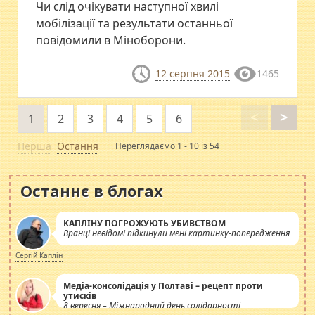
Чи слід очікувати наступної хвилі
мобілізації та результати останньої
повідомили в Міноборони.
12 серпня 2015
1465
<
>
1
2
3
4
5
6
Перша
Остання
Переглядаємо 1 - 10 із 54
Останнє в блогах
КАПЛІНУ ПОГРОЖУЮТЬ УБИВСТВОМ
Вранці невідомі підкинули мені картинку-попередження
Сергій Каплін
Медіа-консолідація у Полтаві – рецепт проти
утисків
8 вересня – Міжнародний день солідарності