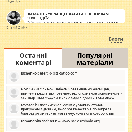
журналістів.
Надія Труш
ЧИ МАЮТЬ УКРАЇНЦІ ПЛАТИТИ ТРІЄЧНИКАМ
СТИПЕНДІЇ?
Рідко пишу лонгріди тим паче на такі теми, але вже
просто дістало! Обурюють сьогоднішні інсенуації
Віталій Улибін
навколо стипендіального питання. Штучно
роздувається ще одна соціальна катастрофа.
Блоги
Останні
Популярні
коментарі
матеріали
ischenko peter:
⇒ blts-tattoo.com
Gor:
Сейчас рынок мебели чрезвычайно насыщен,
причем предлагают реально эксклюзивное исполнение и
стандартные модели малых серий кухонь, пока видел
отличную кухонную мебель по дизайну, мало походит на
tavaseni:
Классическая кухня с угловым столом,
стандартные формы, в MebelOk, креативненько и что главное -
прекрасный дизайн, высокое качество я приобрела
со вкусом все в порядке, без ненужных наворотов удорожающих
благодаря интернет магазину, контакты которого вы
мебель, а это не последний фактор.
можете просмотреть https://mwood.com.ua.
romanenko sasha83:
⇒ www.radiosvoboda.org