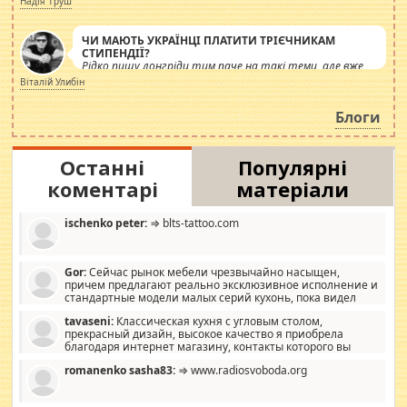
Надія Труш
ЧИ МАЮТЬ УКРАЇНЦІ ПЛАТИТИ ТРІЄЧНИКАМ
СТИПЕНДІЇ?
Рідко пишу лонгріди тим паче на такі теми, але вже
просто дістало! Обурюють сьогоднішні інсенуації
Віталій Улибін
навколо стипендіального питання. Штучно
роздувається ще одна соціальна катастрофа.
Блоги
Останні
Популярні
коментарі
матеріали
ischenko peter:
⇒ blts-tattoo.com
Gor:
Сейчас рынок мебели чрезвычайно насыщен,
причем предлагают реально эксклюзивное исполнение и
стандартные модели малых серий кухонь, пока видел
отличную кухонную мебель по дизайну, мало походит на
tavaseni:
Классическая кухня с угловым столом,
стандартные формы, в MebelOk, креативненько и что главное -
прекрасный дизайн, высокое качество я приобрела
со вкусом все в порядке, без ненужных наворотов удорожающих
благодаря интернет магазину, контакты которого вы
мебель, а это не последний фактор.
можете просмотреть https://mwood.com.ua.
romanenko sasha83:
⇒ www.radiosvoboda.org