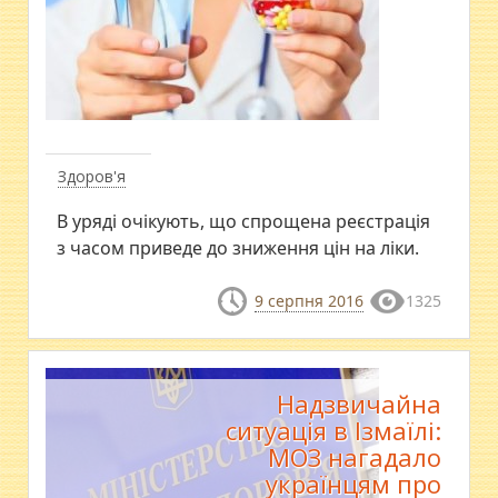
Здоров'я
В уряді очікують, що спрощена реєстрація
з часом приведе до зниження цін на ліки.
9 серпня 2016
1325
Надзвичайна
ситуація в Ізмаїлі:
МОЗ нагадало
українцям про