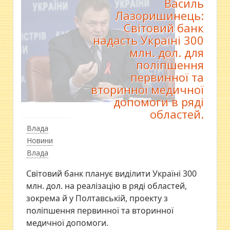
Василь
Лазоришинець:
Світовий банк
надасть Україні 300
млн. дол. для
поліпшення
первинної та
вторинної медичної
допомоги в ряді
областей.
Влада
Новини
Влада
Світовий банк планує виділити Україні 300
млн. дол. на реалізацію в ряді областей,
зокрема й у Полтавській, проекту з
поліпшення первинної та вторинної
медичної допомоги.