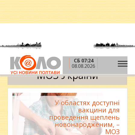
СБ 07:24
»
Головна
МОЗ України
08.08.2026
МОЗ України
У областях доступні
вакцини для
проведення щеплень
новонародженим, –
МОЗ