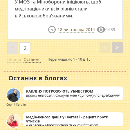
У МОЗ та Міноборони ініціюють, щоб
медпрацівники всіх рівнів стали
військовозобов'язаними.
18 листопада 2014
1639
<
>
1
2
Перша
Остання
Переглядаємо 1 - 10 із 15
Останнє в блогах
КАПЛІНУ ПОГРОЖУЮТЬ УБИВСТВОМ
Вранці невідомі підкинули мені картинку-попередження
Сергій Каплін
Медіа-консолідація у Полтаві – рецепт проти
утисків
8 вересня – Міжнародний день солідарності
журналістів.