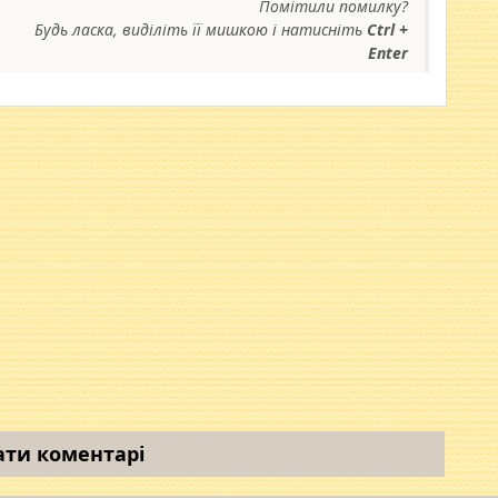
Помітили помилку?
Будь ласка, виділіть її мишкою і натисніть
Ctrl +
Enter
ати коментарі