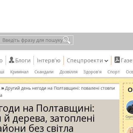
о
Блоги
Інтерв'ю
Спецпроекти
Газе
ші
Кримінал
Скандали
Дозвілля
Здоров'я
Спорт
Осв
»
О
Другий день негоди на Полтавщині: повалені стовпи
ла
годи на Полтавщині:
 й дерева, затоплені
Серг
айони без світла