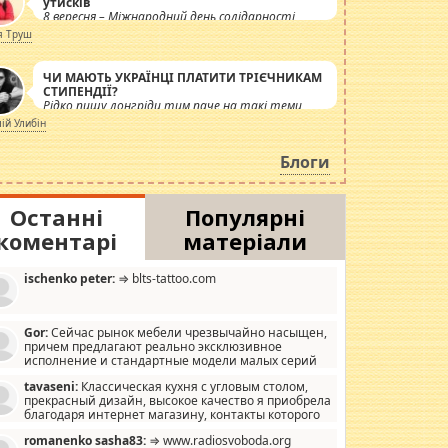
утисків
8 вересня – Міжнародний день солідарності
журналістів.
я Труш
ЧИ МАЮТЬ УКРАЇНЦІ ПЛАТИТИ ТРІЄЧНИКАМ
СТИПЕНДІЇ?
Рідко пишу лонгріди тим паче на такі теми,
але вже просто дістало! Обурюють сьогоднішні
лій Улибін
інсенуації навколо стипендіального питання.
Штучно роздувається ще одна соціальна
Блоги
катастрофа.
Останні
Популярні
коментарі
матеріали
ischenko peter:
⇒ blts-tattoo.com
Gor:
Сейчас рынок мебели чрезвычайно насыщен,
причем предлагают реально эксклюзивное
исполнение и стандартные модели малых серий
хонь, пока видел отличную кухонную мебель по
tavaseni:
Классическая кухня с угловым столом,
зайну, мало походит на стандартные формы, в MebelOk,
прекрасный дизайн, высокое качество я приобрела
еативненько и что главное - со вкусом все в порядке,
благодаря интернет магазину, контакты которого
з ненужных наворотов удорожающих мебель, а это не
 можете просмотреть https://mwood.com.ua.
следний фактор.
romanenko sasha83:
⇒ www.radiosvoboda.org