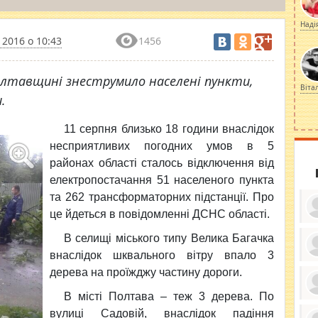
Наді
 2016 о 10:43
1456
Полтавщині знеструмило населені пункти,
Віта
.
11 серпня близько 18 години внаслідок
несприятливих погодних умов
в 5
районах області сталось відключення від
електропостачання 51 населеного пункта
та 262 трансформаторних підстанції. Про
це йдеться в повідомленні ДСНС області.
В селищі міського типу Велика Багачка
внаслідок шквального вітру впало 3
ку
дерева на проїжджу частину дороги.
ди
кр
бе
В місті Полтава – теж 3 дерева. По
вы
по
вулиці Садовій, внаслідок падіння