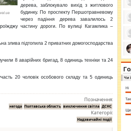
дерева, заблокувало вихід з житлового
будинку. По проспекту Першотравневому
val.ua
через падіння дерева завалилось 2
ро
роїжджу частину дороги. По вулиці Кагамлика –
се
да
ос
ін
ьна злива підтопила 2 приватних домогосподарства
за
тіл
ком
bea
ми
чили 8 аварійних бригад, 8 одиниць техніки та 24
tha
на
nig
Г
по
in 
Sol
 участь 20 чоловік особового складу та 5 одиниць
Чи 
Ind
gir
bod
Ні
alw
Mir
you
Позначення:
Так
⇒ 
негода
Полтавська область
виключення світла
ДСНС
Ще
Категорії:
Надзвичайні події