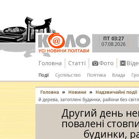
ПТ 03:27
07.08.2026
Головна
Статті
Фото
Віде
Події
Суспільство
Політика
Влада
Гро
»
»
Головна
Новини
Надзвичайні події
й дерева, затоплені будинки, райони без світ
Другий день не
повалені стовпи
будинки, р