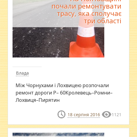
почали ремонтувати
трасу, яка сполучає
три області
Влада
Між Чорнухами і Лохвицею розпочали
ремонт дороги Р– 60Кролевець–Ромни–
Лохвиця–Пирятин
18 серпня 2016
1121