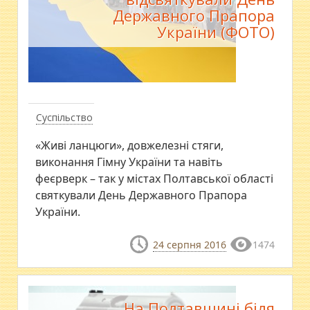
Державного Прапора
України (ФОТО)
Суспільство
«Живі ланцюги», довжелезні стяги,
виконання Гімну України та навіть
феєрверк – так у містах Полтавської області
святкували День Державного Прапора
України.
24 серпня 2016
1474
На Полтавщині біля