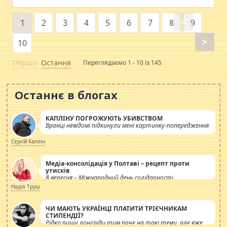
<
1
2
3
4
5
6
7
8
9
>
10
Перша
Остання
Переглядаємо 1 - 10 із 145
Останнє в блогах
КАПЛІНУ ПОГРОЖУЮТЬ УБИВСТВОМ
Вранці невідомі підкинули мені картинку-попередження
Сергій Каплін
Медіа-консолідація у Полтаві – рецепт проти
утисків
8 вересня – Міжнародний день солідарності
журналістів.
Надія Труш
ЧИ МАЮТЬ УКРАЇНЦІ ПЛАТИТИ ТРІЄЧНИКАМ
СТИПЕНДІЇ?
Рідко пишу лонгріди тим паче на такі теми, але вже