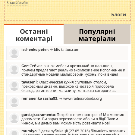
просто дістало! Обурюють сьогоднішні інсенуації
Віталій Улибін
навколо стипендіального питання. Штучно
роздувається ще одна соціальна катастрофа.
Блоги
Останні
Популярні
коментарі
матеріали
ischenko peter:
⇒ blts-tattoo.com
Gor:
Сейчас рынок мебели чрезвычайно насыщен,
причем предлагают реально эксклюзивное исполнение и
стандартные модели малых серий кухонь, пока видел
отличную кухонную мебель по дизайну, мало походит на
tavaseni:
Классическая кухня с угловым столом,
стандартные формы, в MebelOk, креативненько и что главное -
прекрасный дизайн, высокое качество я приобрела
со вкусом все в порядке, без ненужных наворотов удорожающих
благодаря интернет магазину, контакты которого вы
мебель, а это не последний фактор.
можете просмотреть https://mwood.com.ua.
romanenko sasha83:
⇒ www.radiosvoboda.org
garciajsacramento:
Потрібні термінові гроші? Ми можемо
допомогти! Ви зараз переживаєте або ви в біді? Таким
чином, ми даємо вам можливість розвивати нові
розробки. Як багата людина, я почуваю себе зобов'язаним
mumiyo:
З дати публікації (27.05.2016) більшість вказаних
допомагати людям, які намагаються дати їм шанс. Кожен