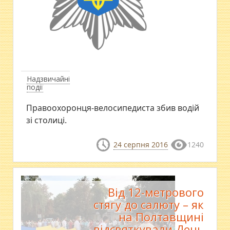
Надзвичайні
події
Правоохоронця-велосипедиста збив водій
зі столиці.
24 серпня 2016
1240
Від 12-метрового
стягу до салюту – як
на Полтавщині
відсвяткували День