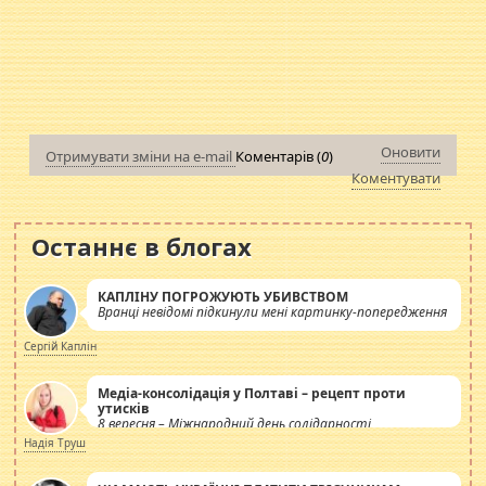
Оновити
Отримувати зміни на e-mail
Коментарів (
0
)
Коментувати
Останнє в блогах
КАПЛІНУ ПОГРОЖУЮТЬ УБИВСТВОМ
Вранці невідомі підкинули мені картинку-попередження
Сергій Каплін
Медіа-консолідація у Полтаві – рецепт проти
утисків
8 вересня – Міжнародний день солідарності
журналістів.
Надія Труш