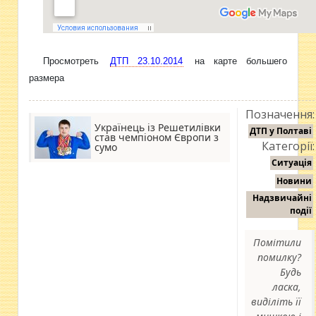
Просмотреть
ДТП 23.10.2014
на карте большего
размера
Позначення:
Українець із Решетилівки
ДТП у Полтаві
став чемпіоном Європи з
Категорії:
сумо
Ситуація
Новини
Надзвичайні
події
Помітили
помилку?
Будь
ласка,
виділіть її