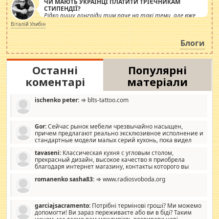
ЧИ МАЮТЬ УКРАЇНЦІ ПЛАТИТИ ТРІЄЧНИКАМ
СТИПЕНДІЇ?
Рідко пишу лонгріди тим паче на такі теми, але вже
просто дістало! Обурюють сьогоднішні інсенуації
Віталій Улибін
навколо стипендіального питання. Штучно
роздувається ще одна соціальна катастрофа.
Блоги
Останні
Популярні
коментарі
матеріали
ischenko peter:
⇒ blts-tattoo.com
Gor:
Сейчас рынок мебели чрезвычайно насыщен,
причем предлагают реально эксклюзивное исполнение и
стандартные модели малых серий кухонь, пока видел
отличную кухонную мебель по дизайну, мало походит на
tavaseni:
Классическая кухня с угловым столом,
стандартные формы, в MebelOk, креативненько и что главное -
прекрасный дизайн, высокое качество я приобрела
со вкусом все в порядке, без ненужных наворотов удорожающих
благодаря интернет магазину, контакты которого вы
мебель, а это не последний фактор.
можете просмотреть https://mwood.com.ua.
romanenko sasha83:
⇒ www.radiosvoboda.org
garciajsacramento:
Потрібні термінові гроші? Ми можемо
допомогти! Ви зараз переживаєте або ви в біді? Таким