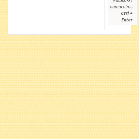
мишкою і
натисніть
Ctrl +
Enter