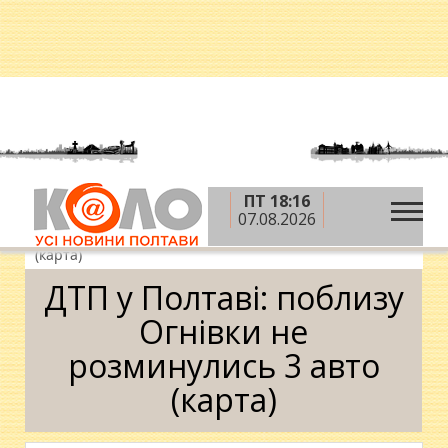
ПТ 18:16
»
»
»
Головна
Новини
Надзвичайні події
ДТП
07.08.2026
у Полтаві: поблизу Огнівки не розминулись 3 авто
(карта)
ДТП у Полтаві: поблизу
Огнівки не
розминулись 3 авто
(карта)