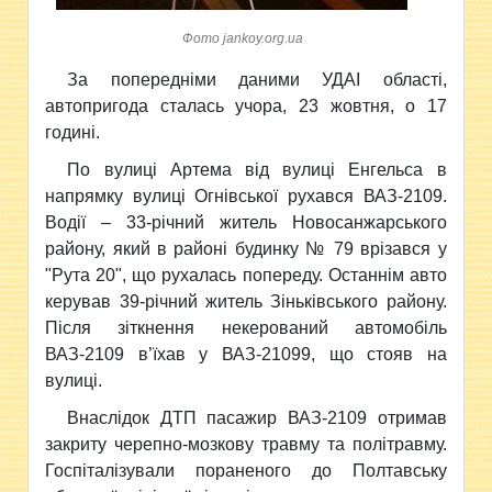
Фото jankoy.org.ua
За попередніми даними УДАІ
області,
автопригода сталась учора, 23 жовтня, о 17
годині.
По вулиці Артема від вулиці Енгельса в
напрямку вулиці Огнівської рухався ВАЗ-2109.
Водії – 33-річний житель Новосанжарського
району, який в районі будинку № 79 врізався у
"Рута 20", що рухалась попереду. Останнім авто
керував 39-річний житель Зіньківського району.
Після зіткнення некерований автомобіль
ВАЗ-2109 в’їхав у ВАЗ-21099, що стояв на
вулиці.
Внаслідок ДТП пасажир ВАЗ-2109 отримав
закриту черепно-мозкову травму та політравму.
Госпіталізували пораненого до Полтавську