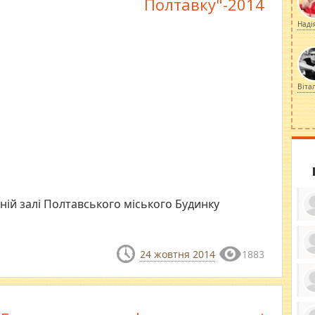
Полтавку"-2014
Наді
Віта
тній залі Полтавського міського Будинку
24 жовтня 2014
1883
ку
ди
кр
бе
вы
по