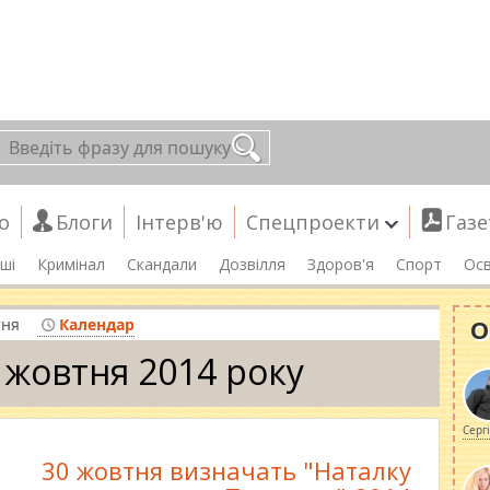
о
Блоги
Інтерв'ю
Спецпроекти
Газе
ші
Кримінал
Скандали
Дозвілля
Здоров'я
Спорт
Осв
О
тня
Календар
 жовтня 2014 року
Серг
30 жовтня визначать "Наталку