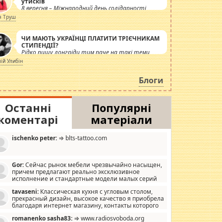
утисків
8 вересня – Міжнародний день солідарності
журналістів.
я Труш
ЧИ МАЮТЬ УКРАЇНЦІ ПЛАТИТИ ТРІЄЧНИКАМ
СТИПЕНДІЇ?
Рідко пишу лонгріди тим паче на такі теми,
але вже просто дістало! Обурюють сьогоднішні
лій Улибін
інсенуації навколо стипендіального питання.
Штучно роздувається ще одна соціальна
Блоги
катастрофа.
Останні
Популярні
коментарі
матеріали
ischenko peter:
⇒ blts-tattoo.com
Gor:
Сейчас рынок мебели чрезвычайно насыщен,
причем предлагают реально эксклюзивное
исполнение и стандартные модели малых серий
хонь, пока видел отличную кухонную мебель по
tavaseni:
Классическая кухня с угловым столом,
зайну, мало походит на стандартные формы, в MebelOk,
прекрасный дизайн, высокое качество я приобрела
еативненько и что главное - со вкусом все в порядке,
благодаря интернет магазину, контакты которого
з ненужных наворотов удорожающих мебель, а это не
 можете просмотреть https://mwood.com.ua.
следний фактор.
romanenko sasha83:
⇒ www.radiosvoboda.org