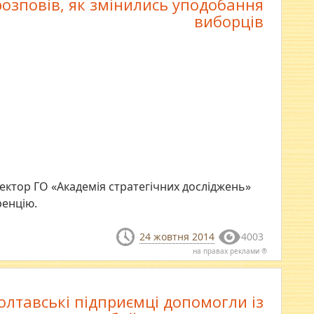
розповів, як змінились уподобання
виборців
ктор ГО «Академія стратегічних досліджень»
ренцію.
24 жовтня 2014
4003
на правах реклами ®
олтавські підприємці допомогли із