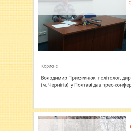
Корисне
Володимир Присяжнюк, політолог, дире
(м. Чернігів), у Полтаві дав прес-конфе
П