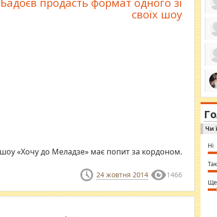
Бадоєв продасть формат одного зі
своїх шоу
ро
се
да
ос
ін
за
тіл
ком
bea
ми
tha
на
nig
Г
по
in 
Sol
Чи 
Ind
gir
bod
Ні
alw
шоу «Хочу до Меладзе» має попит за кордоном.
Mir
you
Так
⇒ 
24 жовтня 2014
1466
Ще