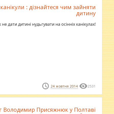
 канікули : дізнайтеся чим зайняти
дитину
к не дати дитині нудьгувати на осінніх канікулах!
24 жовтня 2014
2531
г Володимир Присяжнюк у Полтаві