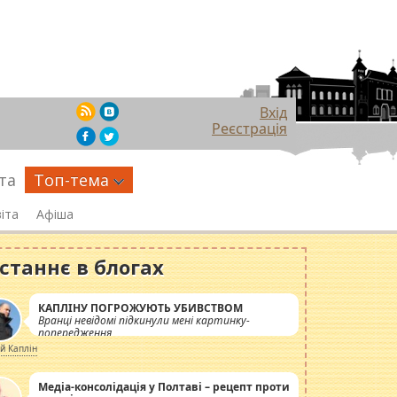
Вхід
Реєстрація
та
Топ-тема
іта
Афіша
станнє в блогах
КАПЛІНУ ПОГРОЖУЮТЬ УБИВСТВОМ
Вранці невідомі підкинули мені картинку-
попередження
ій Каплін
Медіа-консолідація у Полтаві – рецепт проти