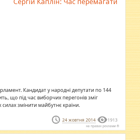
Сергій Каплін: Час перемагати
рламент. Кандидат у народні депутати по 144
ть, що під час виборчих перегонів зміг
х силах змінити майбутнє країни.
24 жовтня 2014
1913
на правах реклами ®