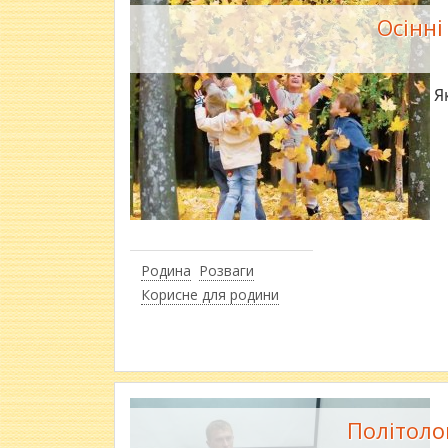
Осінні
Я
Родина
Розваги
Корисне для родини
Політоло