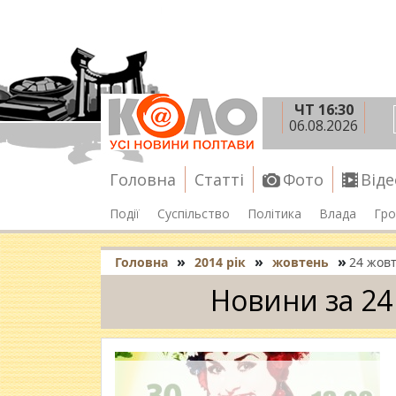
ЧТ 16:30
06.08.2026
Головна
Статті
Фото
Віде
Події
Суспільство
Політика
Влада
Гро
»
»
»
Головна
2014 рік
жовтень
24 жов
Новини за 24