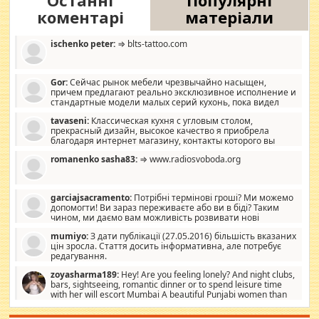
Останні
Популярні
коментарі
матеріали
ischenko peter:
⇒ blts-tattoo.com
Gor:
Сейчас рынок мебели чрезвычайно насыщен,
причем предлагают реально эксклюзивное исполнение и
стандартные модели малых серий кухонь, пока видел
отличную кухонную мебель по дизайну, мало походит на
tavaseni:
Классическая кухня с угловым столом,
стандартные формы, в MebelOk, креативненько и что главное -
прекрасный дизайн, высокое качество я приобрела
со вкусом все в порядке, без ненужных наворотов удорожающих
благодаря интернет магазину, контакты которого вы
мебель, а это не последний фактор.
можете просмотреть https://mwood.com.ua.
romanenko sasha83:
⇒ www.radiosvoboda.org
garciajsacramento:
Потрібні термінові гроші? Ми можемо
допомогти! Ви зараз переживаєте або ви в біді? Таким
чином, ми даємо вам можливість розвивати нові
розробки. Як багата людина, я почуваю себе зобов'язаним
mumiyo:
З дати публікації (27.05.2016) більшість вказаних
допомагати людям, які намагаються дати їм шанс. Кожен
цін зросла. Стаття досить інформативна, але потребує
заслуговує на другий шанс, і, оскільки влада не зможе, вони
редагування.
повинні приймати від інших. Для нас нема багато суми, і зрілість
ми визначаємо за взаємною згодою. Ні сюрпризів, ні додаткових
zoyasharma189:
Hey! Are you feeling lonely? And night clubs,
витрат, а тільки узгоджених сум і нічого іншого. Не чекайте і не
bars, sightseeing, romantic dinner or to spend leisure time
коментуйте цей пост. Введіть суму, яку ви хочете подати, і ми
with her will escort Mumbai A beautiful Punjabi women than
зв'яжемося з вами з усіма варіантами. зв'яжіться з нами
sexy escort companion in arms that you guys feel like 5 star luxury
сьогодні на garciajsacramento@gmail.com Вам потрібні термінові
hotel had to spend the night in their search for loved solitaire free
гроші? Ми можемо допомогти!