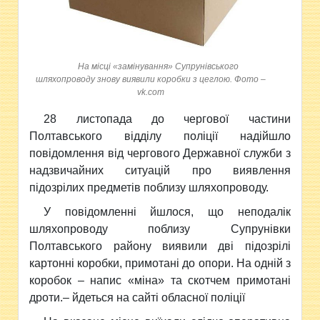
На місці «замінування» Супрунівського
шляхопроводу знову виявили коробки з цеглою. Фото –
vk.com
28 листопада до
чергової частини
Полтавського відділу поліції надійшло
повідомлення від чергового Державної служби з
надзвичайних ситуацій про виявлення
підозрілих предметів поблизу шляхопроводу.
У повідомленні йшлося, що неподалік
шляхопроводу поблизу Супрунівки
Полтавського району виявили дві підозрілі
картонні коробки, примотані до опори. На одній з
коробок – напис «міна» та скотчем примотані
дроти.– йдеться на сайті обласної поліції