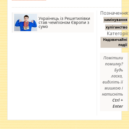
Позначення:
Українець із Решетилівки
замінування
став чемпіоном Європи з
сумо
хуліганство
Категорії:
Надзвичайні
події
Помітили
помилку?
Будь
ласка,
виділіть її
мишкою і
натисніть
Ctrl +
Enter