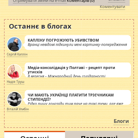
Отримувати зміни на e-mail
Коментарів (
0
)
Коментувати
Останнє в блогах
КАПЛІНУ ПОГРОЖУЮТЬ УБИВСТВОМ
Вранці невідомі підкинули мені картинку-попередження
Сергій Каплін
Медіа-консолідація у Полтаві – рецепт проти
утисків
8 вересня – Міжнародний день солідарності
журналістів.
Надія Труш
ЧИ МАЮТЬ УКРАЇНЦІ ПЛАТИТИ ТРІЄЧНИКАМ
СТИПЕНДІЇ?
Рідко пишу лонгріди тим паче на такі теми, але вже
просто дістало! Обурюють сьогоднішні інсенуації
Віталій Улибін
навколо стипендіального питання. Штучно
роздувається ще одна соціальна катастрофа.
Блоги