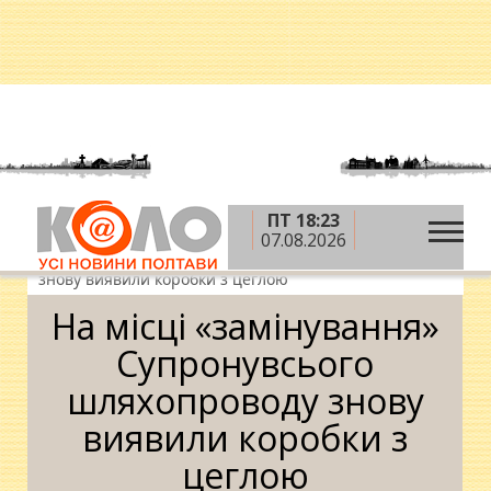
ПТ 18:23
»
»
»
Головна
Новини
Надзвичайні події
На
07.08.2026
місці «замінування» Супронувсього шляхопроводу
знову виявили коробки з цеглою
На місці «замінування»
Супронувсього
шляхопроводу знову
виявили коробки з
цеглою