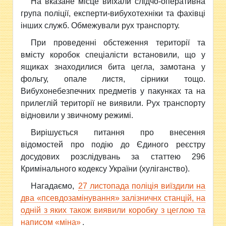
На вказане місце виїхали слідчо-оперативна
група поліції, експерти-вибухотехніки та фахівці
інших служб. Обмежували рух транспорту.
При проведенні обстеження території та
вмісту коробок спеціалісти встановили, що у
ящиках знаходилися бита цегла, замотана у
фольгу, опале листя, сірники тощо.
Вибухонебезпечних предметів у пакунках та на
прилеглій території не виявили. Рух транспорту
відновили у звичному режимі.
Вирішується питання про внесення
відомостей про подію до Єдиного реєстру
досудових розслідувань за статтею 296
Кримінального кодексу України (хуліганство).
Нагадаємо,
27 листопада поліція виїздили на
два «псевдозамінування» залізничнх станцій, на
одній з яких також виявили коробку з цеглою та
написом «міна»
.