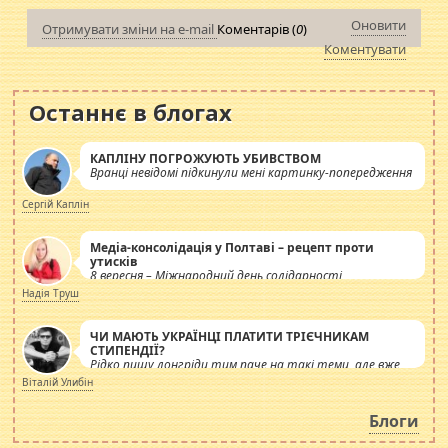
Оновити
Отримувати зміни на e-mail
Коментарів (
0
)
Коментувати
Останнє в блогах
КАПЛІНУ ПОГРОЖУЮТЬ УБИВСТВОМ
Вранці невідомі підкинули мені картинку-попередження
Сергій Каплін
Медіа-консолідація у Полтаві – рецепт проти
утисків
8 вересня – Міжнародний день солідарності
журналістів.
Надія Труш
ЧИ МАЮТЬ УКРАЇНЦІ ПЛАТИТИ ТРІЄЧНИКАМ
СТИПЕНДІЇ?
Рідко пишу лонгріди тим паче на такі теми, але вже
просто дістало! Обурюють сьогоднішні інсенуації
Віталій Улибін
навколо стипендіального питання. Штучно
роздувається ще одна соціальна катастрофа.
Блоги