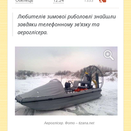
Обелець
12:24
1333
Любителів зимової риболовлі знайшли
завдяки телефонному зв’язку та
аероглісера.
Аероглісер. Фото – tizana.net