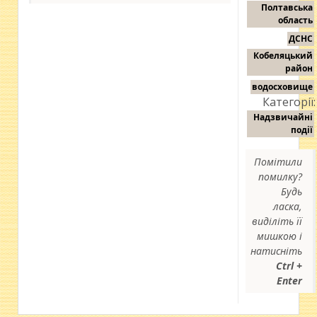
Полтавська
область
ДСНС
Кобеляцький
район
водосховище
Категорії:
Надзвичайні
події
Помітили
помилку?
Будь
ласка,
виділіть її
мишкою і
натисніть
Ctrl +
Enter