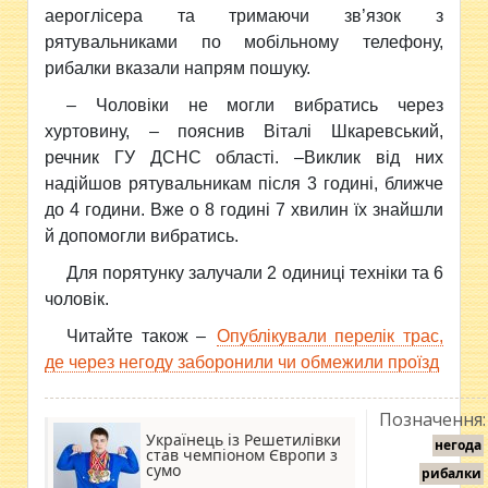
аероглісера та тримаючи зв’язок з
рятувальниками по мобільному телефону,
рибалки вказали напрям пошуку.
– Чоловіки не могли вибратись через
хуртовину, – пояснив Віталі Шкаревський,
речник ГУ ДСНС області. –Виклик від них
надійшов рятувальникам після 3 годині, ближче
до 4 години. Вже о 8 годині 7 хвилин їх знайшли
й допомогли вибратись.
Для порятунку залучали 2 одиниці техніки та 6
чоловік.
Читайте також –
Опублікували перелік трас,
де через негоду заборонили чи обмежили проїзд
Позначення:
Українець із Решетилівки
негода
став чемпіоном Європи з
сумо
рибалки