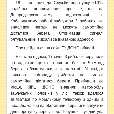
18 січня вночі до
Служби порятунку «101»
надійшло повідомлення про те, що на
Дніпродзержинському водосховищі в
Кобеляцькому районі заблукали 3 рибалок, які
внаслідок негоди не можуть самостійно
дістатися берега. Отримавши сигнал,
рятувальники виїхали за вказаною адресою.
Про це йдеться на сайті ГУ ДСНС області.
Як стало відомо, 17 січня 3 рибалок вирушили
на водосховище та на відстані близько 5 км від
берега облаштувалися у палатці. Унаслідок
сильного снігопаду, рибалки не змогли
самостійно дістатися берега. Прибувши до
місця, бійці ДСНС виявили автомобіль
заблукалих чоловіків у лісі, також вдалося
зв’язатися по мобільному телефону з одним із
них. Зважаючи на обставини, вирішили залучити
для порятунку аероглісер. Почувши звук двигуна