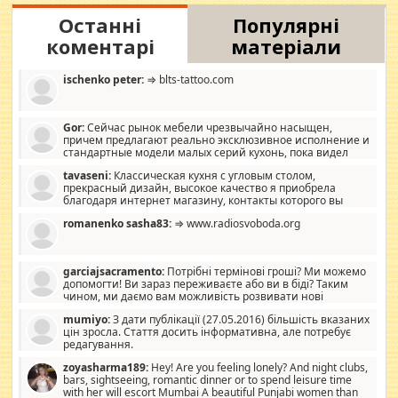
Останні
Популярні
коментарі
матеріали
ischenko peter:
⇒ blts-tattoo.com
Gor:
Сейчас рынок мебели чрезвычайно насыщен,
причем предлагают реально эксклюзивное исполнение и
стандартные модели малых серий кухонь, пока видел
отличную кухонную мебель по дизайну, мало походит на
tavaseni:
Классическая кухня с угловым столом,
стандартные формы, в MebelOk, креативненько и что главное -
прекрасный дизайн, высокое качество я приобрела
со вкусом все в порядке, без ненужных наворотов удорожающих
благодаря интернет магазину, контакты которого вы
мебель, а это не последний фактор.
можете просмотреть https://mwood.com.ua.
romanenko sasha83:
⇒ www.radiosvoboda.org
garciajsacramento:
Потрібні термінові гроші? Ми можемо
допомогти! Ви зараз переживаєте або ви в біді? Таким
чином, ми даємо вам можливість розвивати нові
розробки. Як багата людина, я почуваю себе зобов'язаним
mumiyo:
З дати публікації (27.05.2016) більшість вказаних
допомагати людям, які намагаються дати їм шанс. Кожен
цін зросла. Стаття досить інформативна, але потребує
заслуговує на другий шанс, і, оскільки влада не зможе, вони
редагування.
повинні приймати від інших. Для нас нема багато суми, і зрілість
ми визначаємо за взаємною згодою. Ні сюрпризів, ні додаткових
zoyasharma189:
Hey! Are you feeling lonely? And night clubs,
витрат, а тільки узгоджених сум і нічого іншого. Не чекайте і не
bars, sightseeing, romantic dinner or to spend leisure time
коментуйте цей пост. Введіть суму, яку ви хочете подати, і ми
with her will escort Mumbai A beautiful Punjabi women than
зв'яжемося з вами з усіма варіантами. зв'яжіться з нами