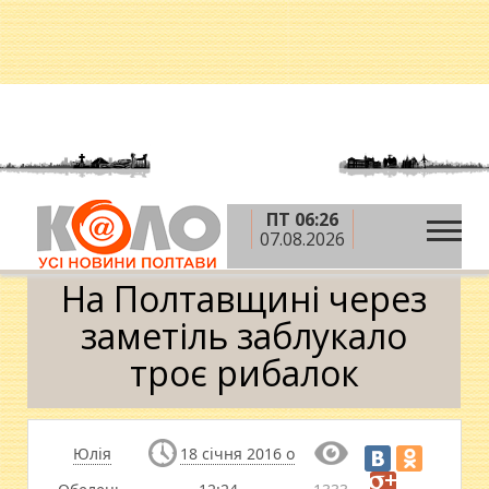
ПТ 06:26
»
»
»
Головна
Новини
Надзвичайні події
На
07.08.2026
Полтавщині через заметіль заблукало троє рибалок
На Полтавщині через
заметіль заблукало
троє рибалок
Юлія
18 січня 2016 о