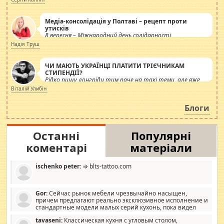
Медіа-консолідація у Полтаві – рецепт проти
утисків
8 вересня – Міжнародний день солідарності
журналістів.
Надія Труш
ЧИ МАЮТЬ УКРАЇНЦІ ПЛАТИТИ ТРІЄЧНИКАМ
СТИПЕНДІЇ?
Рідко пишу лонгріди тим паче на такі теми, але вже
просто дістало! Обурюють сьогоднішні інсенуації
Віталій Улибін
навколо стипендіального питання. Штучно
роздувається ще одна соціальна катастрофа.
Блоги
Останні
Популярні
коментарі
матеріали
ischenko peter:
⇒ blts-tattoo.com
Gor:
Сейчас рынок мебели чрезвычайно насыщен,
причем предлагают реально эксклюзивное исполнение и
стандартные модели малых серий кухонь, пока видел
отличную кухонную мебель по дизайну, мало походит на
tavaseni:
Классическая кухня с угловым столом,
стандартные формы, в MebelOk, креативненько и что главное -