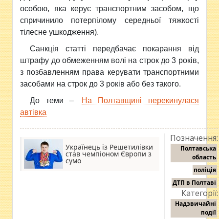
особою, яка керує транспортним засобом, що
спричинило потерпілому середньої тяжкості
тілесне ушкодження).
Санкція статті передбачає покарання від
штрафу до обмеженням волі на строк до 3 років,
з позбавленням права керувати транспортними
засобами на строк до 3 років або без такого.
До теми –
На Полтавщині перекинулася
автівка
Позначення:
Українець із Решетилівки
Полтавська
став чемпіоном Європи з
область
сумо
поліція
ДТП в Полтаві
Категорії:
Надзвичайні
події