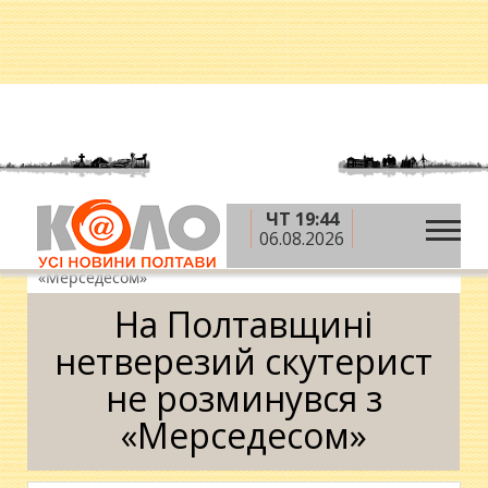
ЧТ 19:44
»
»
»
Головна
Новини
Надзвичайні події
На
06.08.2026
Полтавщині нетверезий скутерист не розминувся з
«Мерседесом»
На Полтавщині
нетверезий скутерист
не розминувся з
«Мерседесом»