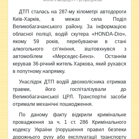
Фото з місця ДТП – pl.npu.gov.uа
ДТП сталась
на 287-му кілометрі автодороги
Київ-Харків, в межах села Поділ
Великобагачанського району. За інформацією
обласної поліції, водій скутера «HONDA-Dio»,
якому 59 років, перебуваючи в стані
алкогольного сп’яніння, зіштовхнувся з
автомобілем «Мерседес-Бенз». Останнім
керував 36-річний житель Харкова, який рухався
в попутному напрямку.
Унаслідок ДТП водій двохколісника отримав
травми, його госпіталізували до
Великобагачанської ЦРЛ.
Транспортні засоби
отримали механічні пошкодження.
По даному факту відкрили кримінальне
провадження за ч. 1 ст. 286 Кримінального
кодексу України (порушення правил безпеки
дорожнього руху або експлуатації транспорту