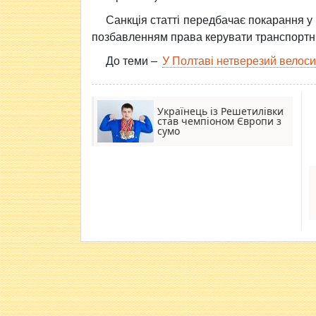
Санкція статті передбачає покарання у в
позбавленням права керувати транспортним
До теми –
У Полтаві нетверезий велос
Українець із Решетилівки
став чемпіоном Європи з
сумо