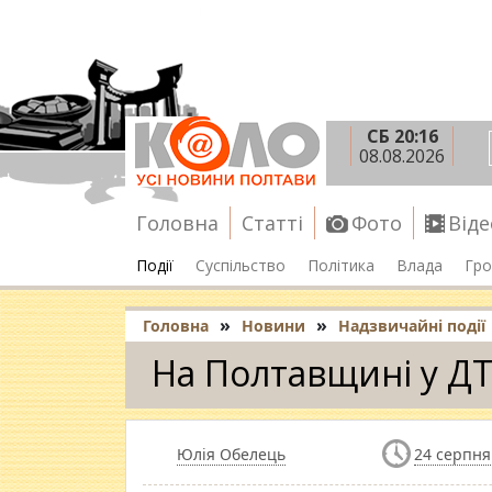
СБ 20:16
08.08.2026
Головна
Статті
Фото
Віде
Події
Суспільство
Політика
Влада
Гро
»
»
Головна
Новини
Надзвичайні події
На Полтавщині у ДТ
Юлія Обелець
24 серпня