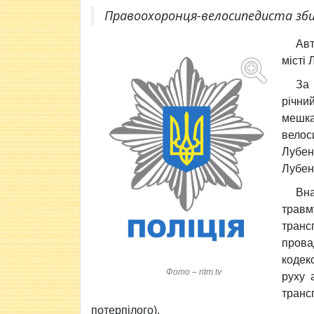
Правоохоронця-велосипедиста збив
Ав
місті
За 
річн
мешк
вело
Лубе
Лубенс
Вна
травм
тран
прова
кодек
Фото – ritm.tv
руху 
транс
потерпілого).