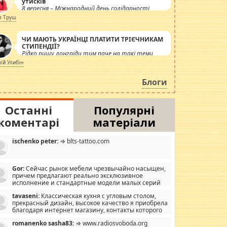
утисків
8 вересня – Міжнародний день солідарності
журналістів.
я Труш
ЧИ МАЮТЬ УКРАЇНЦІ ПЛАТИТИ ТРІЄЧНИКАМ
СТИПЕНДІЇ?
Рідко пишу лонгріди тим паче на такі теми,
але вже просто дістало! Обурюють сьогоднішні
лій Улибін
інсенуації навколо стипендіального питання.
Штучно роздувається ще одна соціальна
Блоги
катастрофа.
Останні
Популярні
коментарі
матеріали
ischenko peter:
⇒ blts-tattoo.com
Gor:
Сейчас рынок мебели чрезвычайно насыщен,
причем предлагают реально эксклюзивное
исполнение и стандартные модели малых серий
хонь, пока видел отличную кухонную мебель по
tavaseni:
Классическая кухня с угловым столом,
зайну, мало походит на стандартные формы, в MebelOk,
прекрасный дизайн, высокое качество я приобрела
еативненько и что главное - со вкусом все в порядке,
благодаря интернет магазину, контакты которого
з ненужных наворотов удорожающих мебель, а это не
 можете просмотреть https://mwood.com.ua.
следний фактор.
romanenko sasha83:
⇒ www.radiosvoboda.org