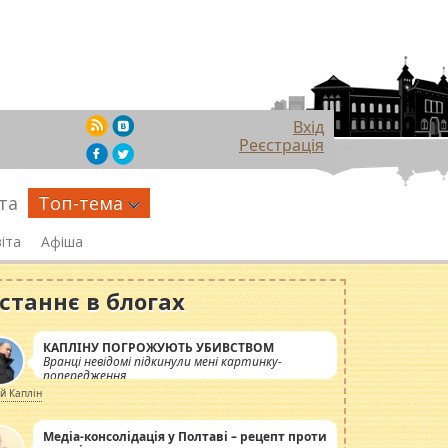
Вхід
Реєстрація
та
Топ-тема
іта
Афіша
станнє в блогах
КАПЛІНУ ПОГРОЖУЮТЬ УБИВСТВОМ
Вранці невідомі підкинули мені картинку-
попередження
ій Каплін
Медіа-консолідація у Полтаві – рецепт проти