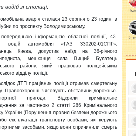
 водій зі столиці.
Наді
томобільна аварія
сталася 23 серпня о 23 годині в
 Лубни по проспекту Володимирському.
попередньою інформацією обласної поліції, 43-
Віта
ий водій автомобіля «ГАЗ 330202-01СПГ»,
анець Києва, допустив наїзд на 36-річного
сипедиста, мешканця села Вищий Булатець
нського району, який працював поліцейським
ького відділу поліції.
слідок ДТП працівник поліції отримав смертельну
у. Правоохоронці з’ясовують обставини дорожньо-
спортної пригоди. Відкрили кримінальне
дження за частиною 2 статті 286 Кримінального
су України (Порушення правил безпеки дорожнього
ку
ди
або експлуатації транспорту особами, які керують
кр
бе
портними засобами, якщо вони спричинили смерть
вы
по