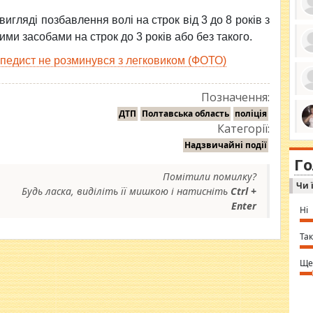
игляді позбавлення волі на строк від 3 до 8 років з
и засобами на строк до 3 років або без такого.
ипедист не розминувся з легковиком (ФОТО)
ро
се
да
ос
Позначення:
ін
за
ДТП
Полтавська область
поліція
тіл
Категорії:
ком
bea
ми
Надзвичайні події
tha
на
nig
Г
по
in 
Помітили помилку?
Sol
Чи 
Ind
Будь ласка, виділіть її мишкою і натисніть
Ctrl +
gir
Enter
bod
Ні
alw
Mir
you
Так
⇒ 
Ще