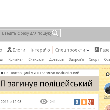
о
Блоги
Інтерв'ю
Спецпроекти
Газе
ші
Кримінал
Скандали
Дозвілля
Здоров'я
Спорт
Осв
»
О
На Полтавщині у ДТП загинув поліцейський
П загинув поліцейський
Серг
 2016 о 12:03
1241