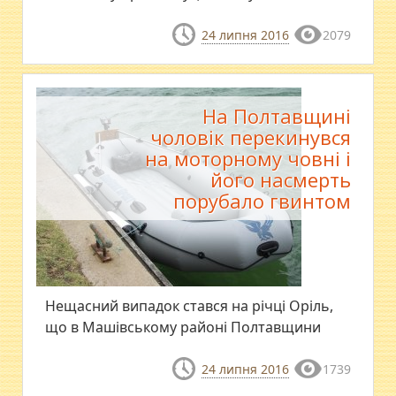
24 липня 2016
2079
На Полтавщині
чоловік перекинувся
на моторному човні і
його насмерть
порубало гвинтом
Нещасний випадок стався на річці Оріль,
що в Машівському районі Полтавщини
24 липня 2016
1739