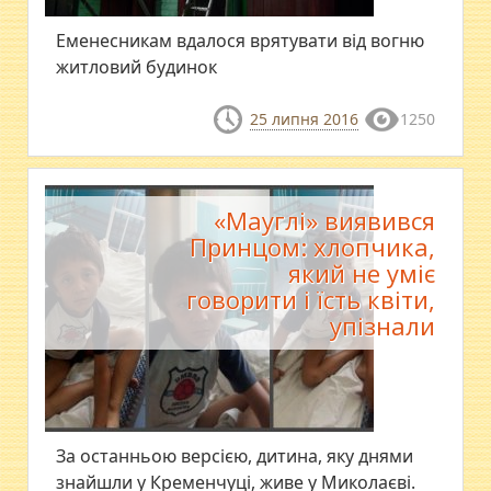
Еменесникам вдалося врятувати від вогню
житловий будинок
25 липня 2016
1250
«Мауглі» виявився
Принцом: хлопчика,
який не уміє
говорити і їсть квіти,
упізнали
За останньою версією, дитина, яку днями
знайшли у Кременчуці, живе у Миколаєві.