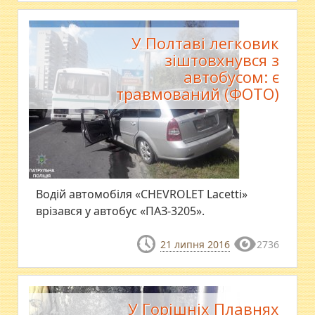
У Полтаві легковик
зіштовхнувся з
автобусом: є
травмований (ФОТО)
Водій автомобіля «CHEVROLET Lacetti»
врізався у автобус «ПАЗ-3205».
21 липня 2016
2736
У Горішніх Плавнях