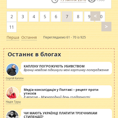
<
2
3
4
5
6
7
8
9
10
>
11
Перша
Остання
Переглядаємо 61 - 70 із 925
Останнє в блогах
КАПЛІНУ ПОГРОЖУЮТЬ УБИВСТВОМ
Вранці невідомі підкинули мені картинку-попередження
Сергій Каплін
Медіа-консолідація у Полтаві – рецепт проти
утисків
8 вересня – Міжнародний день солідарності
журналістів.
Надія Труш
ЧИ МАЮТЬ УКРАЇНЦІ ПЛАТИТИ ТРІЄЧНИКАМ
СТИПЕНДІЇ?