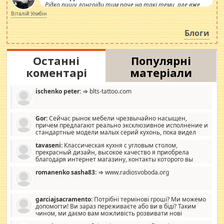
Рідко пишу лонгріди тим паче на такі теми, але вже
просто дістало! Обурюють сьогоднішні інсенуації
Віталій Улибін
навколо стипендіального питання. Штучно
роздувається ще одна соціальна катастрофа.
Блоги
Останні
Популярні
коментарі
матеріали
ischenko peter:
⇒ blts-tattoo.com
Gor:
Сейчас рынок мебели чрезвычайно насыщен,
причем предлагают реально эксклюзивное исполнение и
стандартные модели малых серий кухонь, пока видел
отличную кухонную мебель по дизайну, мало походит на
tavaseni:
Классическая кухня с угловым столом,
стандартные формы, в MebelOk, креативненько и что главное -
прекрасный дизайн, высокое качество я приобрела
со вкусом все в порядке, без ненужных наворотов удорожающих
благодаря интернет магазину, контакты которого вы
мебель, а это не последний фактор.
можете просмотреть https://mwood.com.ua.
romanenko sasha83:
⇒ www.radiosvoboda.org
garciajsacramento:
Потрібні термінові гроші? Ми можемо
допомогти! Ви зараз переживаєте або ви в біді? Таким
чином, ми даємо вам можливість розвивати нові
розробки. Як багата людина, я почуваю себе зобов'язаним