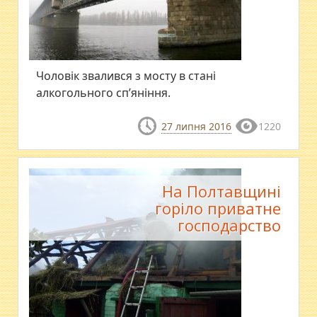
​Чоловік звалився з мосту в стані
алкогольного сп’яніння.
27 липня 2016
1220
На Полтавщині
горіло приватне
господарство