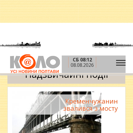
СБ 08:12
»
»
Головна
Новини
Надзвичайні події
08.08.2026
Надзвичайні події
Кременчужанин
звалився з мосту