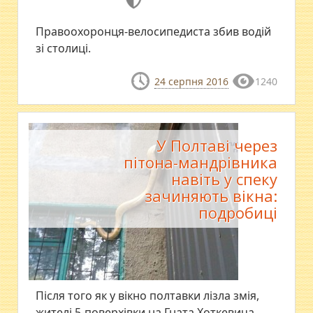
Правоохоронця-велосипедиста збив водій
зі столиці.
24 серпня 2016
1240
У Полтаві через
пітона-мандрівника
навіть у спеку
зачиняють вікна:
подробиці
Після того як у вікно полтавки лізла змія,
жителі 5-поверхівки на Гната Хоткевича