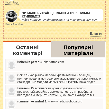
журналістів.
Надія Труш
ЧИ МАЮТЬ УКРАЇНЦІ ПЛАТИТИ ТРІЄЧНИКАМ
СТИПЕНДІЇ?
Рідко пишу лонгріди тим паче на такі теми, але вже
просто дістало! Обурюють сьогоднішні інсенуації
Віталій Улибін
навколо стипендіального питання. Штучно
роздувається ще одна соціальна катастрофа.
Блоги
Останні
Популярні
коментарі
матеріали
ischenko peter:
⇒ blts-tattoo.com
Gor:
Сейчас рынок мебели чрезвычайно насыщен,
причем предлагают реально эксклюзивное исполнение и
стандартные модели малых серий кухонь, пока видел
отличную кухонную мебель по дизайну, мало походит на
tavaseni:
Классическая кухня с угловым столом,
стандартные формы, в MebelOk, креативненько и что главное -
прекрасный дизайн, высокое качество я приобрела
со вкусом все в порядке, без ненужных наворотов удорожающих
благодаря интернет магазину, контакты которого вы
мебель, а это не последний фактор.
можете просмотреть https://mwood.com.ua.
romanenko sasha83:
⇒ www.radiosvoboda.org