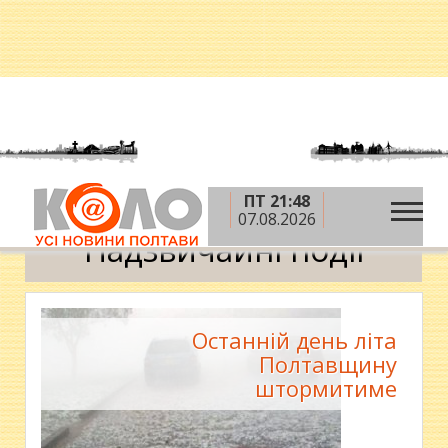
ПТ 21:48
»
»
Головна
Новини
Надзвичайні події
07.08.2026
Надзвичайні події
Останній день літа
Полтавщину
штормитиме