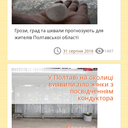
Грози, град та шквали прогнозують для
жителів Полтавської області
31 серпня 2016
1497
У Полтаві на околиці
виявили тіло жінки з
посвідченням
кондуктора