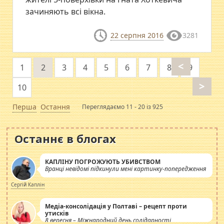
зачиняють всі вікна.
22 серпня 2016
3281
<
1
2
3
4
5
6
7
8
9
>
10
Перша
Остання
Переглядаємо 11 - 20 із 925
Останнє в блогах
КАПЛІНУ ПОГРОЖУЮТЬ УБИВСТВОМ
Вранці невідомі підкинули мені картинку-попередження
Сергій Каплін
Медіа-консолідація у Полтаві – рецепт проти
утисків
8 вересня – Міжнародний день солідарності