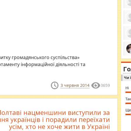
ро
се
да
ос
ін
за
тіл
ком
витку громадянського суспільства»
bea
ми
tha
на
таменту інформаційної діяльності та
nig
Г
по
in 
Sol
Чи 
Ind
gir
3 червня 2014
3659
bod
Ні
alw
Mir
you
Так
⇒ 
Ще
Полтаві нацменшини виступили за
ня українців і порадили переїхати
усім, хто не хоче жити в Україні