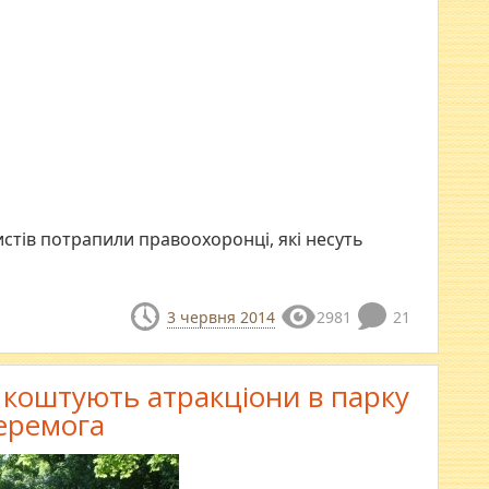
ристів потрапили правоохоронці, які несуть
3 червня 2014
2981
21
и коштують атракціони в парку
еремога