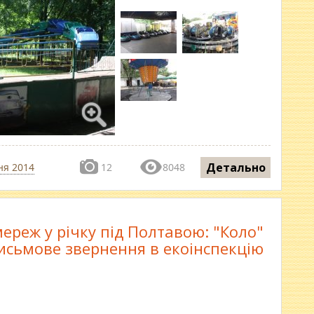
Детально
ня 2014
12
8048
ереж у річку під Полтавою: "Коло"
письмове звернення в екоінспекцію