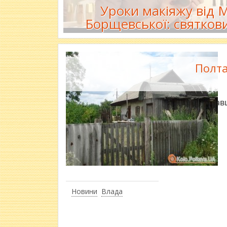
Уроки макіяжу від
Борщевської: святков
Полта
На Полтавщ
Новини
Влада