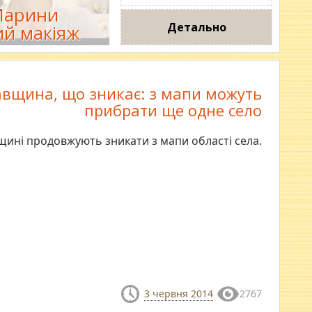
 Марини
Детально
ий макіяж
вщина, що зникає: з мапи можуть
прибрати ще одне село
ині продовжують зникати з мапи області села.
3 червня 2014
2767