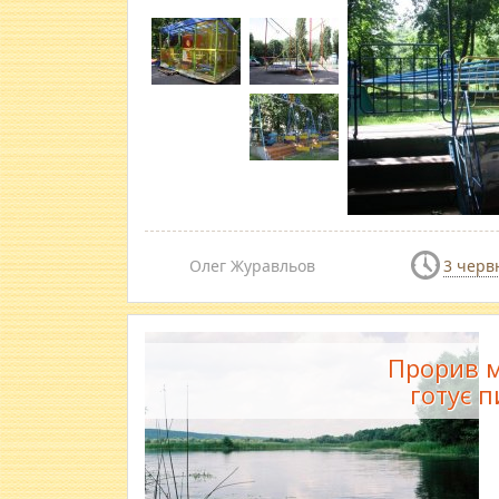
Олег Журавльов
3 черв
Прорив м
готує 