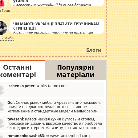
утисків
8 вересня – Міжнародний день солідарності
журналістів.
я Труш
ЧИ МАЮТЬ УКРАЇНЦІ ПЛАТИТИ ТРІЄЧНИКАМ
СТИПЕНДІЇ?
Рідко пишу лонгріди тим паче на такі теми,
але вже просто дістало! Обурюють сьогоднішні
лій Улибін
інсенуації навколо стипендіального питання.
Штучно роздувається ще одна соціальна
Блоги
катастрофа.
Останні
Популярні
коментарі
матеріали
ischenko peter:
⇒ blts-tattoo.com
Gor:
Сейчас рынок мебели чрезвычайно насыщен,
причем предлагают реально эксклюзивное
исполнение и стандартные модели малых серий
хонь, пока видел отличную кухонную мебель по
tavaseni:
Классическая кухня с угловым столом,
зайну, мало походит на стандартные формы, в MebelOk,
прекрасный дизайн, высокое качество я приобрела
еативненько и что главное - со вкусом все в порядке,
благодаря интернет магазину, контакты которого
з ненужных наворотов удорожающих мебель, а это не
 можете просмотреть https://mwood.com.ua.
следний фактор.
romanenko sasha83:
⇒ www.radiosvoboda.org