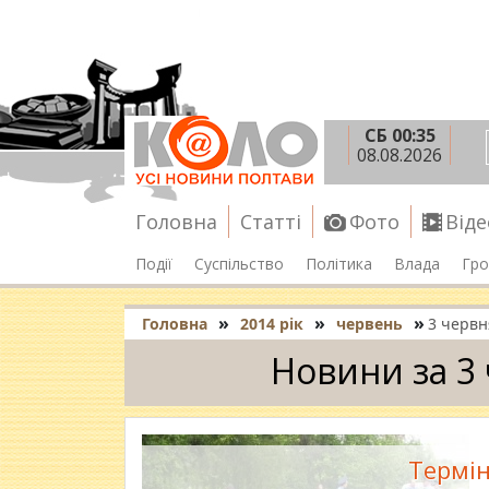
СБ 00:35
08.08.2026
Головна
Статті
Фото
Віде
Події
Суспільство
Політика
Влада
Гро
»
»
»
Головна
2014 рік
червень
3 червн
Новини за 3
Термін