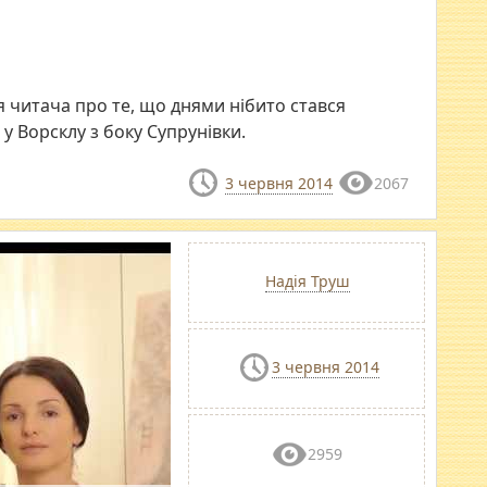
я читача про те, що днями нібито стався
у Ворсклу з боку Супрунівки.
3 червня 2014
2067
Надія Труш
3 червня 2014
2959