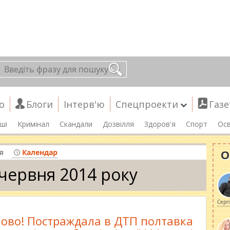
о
Блоги
Інтерв'ю
Спецпроекти
Газе
ші
Кримінал
Скандали
Дозвілля
Здоров'я
Спорт
Осв
О
я
Календар
 червня 2014 року
Серг
ово! Постраждала в ДТП полтавка