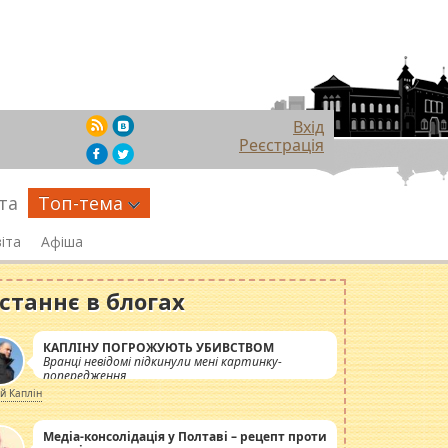
Вхід
Реєстрація
та
Топ-тема
іта
Афіша
станнє в блогах
КАПЛІНУ ПОГРОЖУЮТЬ УБИВСТВОМ
Вранці невідомі підкинули мені картинку-
попередження
ій Каплін
Медіа-консолідація у Полтаві – рецепт проти