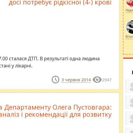
досі потребує рідкісної (4-) крові
Наді
Віта
7.00 сталася ДТП. В результаті одна людина
ані у лікарні.
3 червня 2014
2947
 Департаменту Олега Пустовгара:
ку
аналіз і рекомендації для розвитку
ди
кр
бе
вы
по