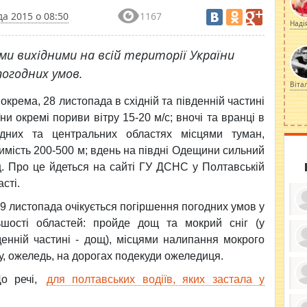
а 2015 о 08:50
1167
Наді
и вихідними на всій території України
огодних умов.
Віта
окрема, 28 листопада в східній та південній частині
їни окремі пориви вітру 15-20 м/с; вночі та вранці в
ідних та центральних областях місцями туман,
имість 200-500 м; вдень на півдні Одещини сильний
. Про це йдеться на сайті ГУ ДСНС у Полтавській
сті.
9 листопада очікується погіршення погодних умов у
ьшості областей: пройде дощ та мокрий сніг (у
денній частині - дощ), місцями налипання мокрого
гу, ожеледь, на дорогах подекуди ожеледиця.
ку
ди
кр
До речі,
для полтавських водіїв, яких застала у
бе
вы
по