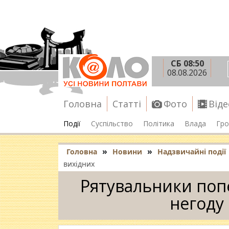
СБ 08:50
08.08.2026
Головна
Статті
Фото
Віде
Події
Суспільство
Політика
Влада
Гро
»
»
Головна
Новини
Надзвичайні події
вихідних
Рятувальники поп
негоду