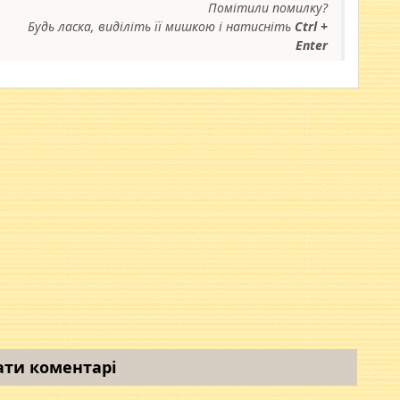
Помітили помилку?
Будь ласка, виділіть її мишкою і натисніть
Ctrl +
Enter
ати коментарі