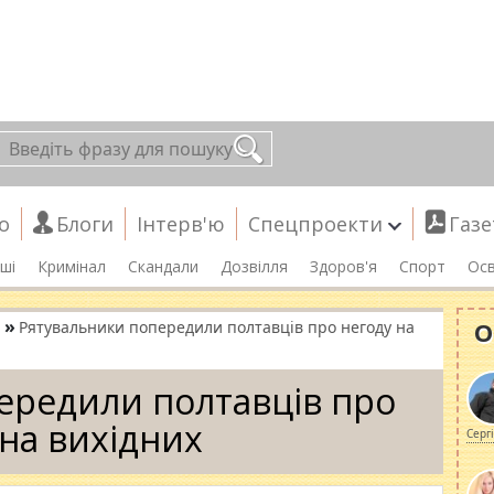
о
Блоги
Інтерв'ю
Спецпроекти
Газе
ші
Кримінал
Скандали
Дозвілля
Здоров'я
Спорт
Осв
»
О
Рятувальники попередили полтавців про негоду на
ередили полтавців про
 на вихідних
Серг