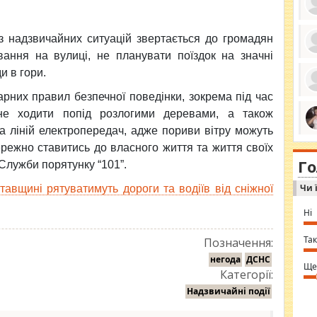
 надзвичайних ситуацій звертається до громадян
ання на вулиці, не планувати поїздок на значні
ро
и в гори.
се
да
ос
них правил безпечної поведінки, зокрема під час
ін
за
не ходити попід розлогими деревами, а також
тіл
а ліній електропередач, адже пориви вітру можуть
ком
bea
ми
режно ставитись до власного життя та життя своїх
tha
на
nig
Г
по
 Служби порятунку “101”.
in 
Sol
Чи 
тавщині рятуватимуть дороги та водіїв від сніжної
Ind
gir
bod
Ні
alw
Mir
you
Так
Позначення:
⇒ 
негода
ДСНС
Ще
Категорії:
Надзвичайні події