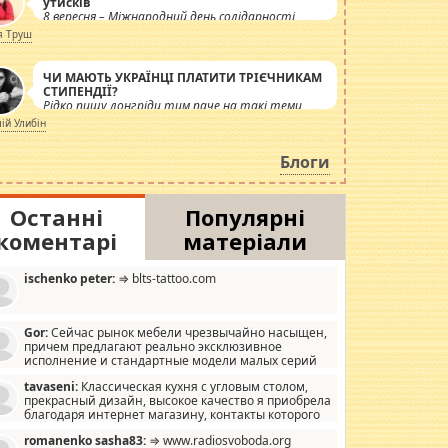
утисків
8 вересня – Міжнародний день солідарності
журналістів.
я Труш
ЧИ МАЮТЬ УКРАЇНЦІ ПЛАТИТИ ТРІЄЧНИКАМ
СТИПЕНДІЇ?
Рідко пишу лонгріди тим паче на такі теми,
але вже просто дістало! Обурюють сьогоднішні
лій Улибін
інсенуації навколо стипендіального питання.
Штучно роздувається ще одна соціальна
Блоги
катастрофа.
Останні
Популярні
коментарі
матеріали
ischenko peter:
⇒ blts-tattoo.com
Gor:
Сейчас рынок мебели чрезвычайно насыщен,
причем предлагают реально эксклюзивное
исполнение и стандартные модели малых серий
хонь, пока видел отличную кухонную мебель по
tavaseni:
Классическая кухня с угловым столом,
зайну, мало походит на стандартные формы, в MebelOk,
прекрасный дизайн, высокое качество я приобрела
еативненько и что главное - со вкусом все в порядке,
благодаря интернет магазину, контакты которого
з ненужных наворотов удорожающих мебель, а это не
 можете просмотреть https://mwood.com.ua.
следний фактор.
romanenko sasha83:
⇒ www.radiosvoboda.org