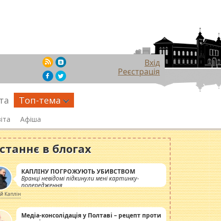
Вхід
Реєстрація
та
Топ-тема
іта
Афіша
станнє в блогах
КАПЛІНУ ПОГРОЖУЮТЬ УБИВСТВОМ
Вранці невідомі підкинули мені картинку-
попередження
ій Каплін
Медіа-консолідація у Полтаві – рецепт проти