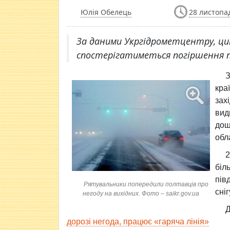
Юлія Обелець
28 листопад
За даними Укргідрометцентру, цим
спостерігатиметься погіршення п
З
кра
зах
вид
дощ
обла
2
біл
пів
Рятувальники попередили полтавців про
сні
негоду на вихідних. Фото – saikr.gov.ua
дорозі негода, працює «гаряча лінія»