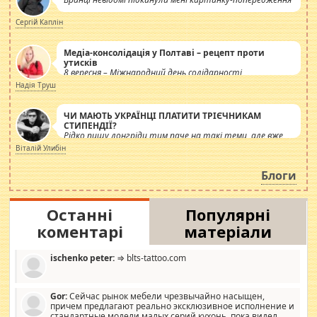
Сергій Каплін
Медіа-консолідація у Полтаві – рецепт проти
утисків
8 вересня – Міжнародний день солідарності
журналістів.
Надія Труш
ЧИ МАЮТЬ УКРАЇНЦІ ПЛАТИТИ ТРІЄЧНИКАМ
СТИПЕНДІЇ?
Рідко пишу лонгріди тим паче на такі теми, але вже
просто дістало! Обурюють сьогоднішні інсенуації
Віталій Улибін
навколо стипендіального питання. Штучно
роздувається ще одна соціальна катастрофа.
Блоги
Останні
Популярні
коментарі
матеріали
ischenko peter:
⇒ blts-tattoo.com
Gor:
Сейчас рынок мебели чрезвычайно насыщен,
причем предлагают реально эксклюзивное исполнение и
стандартные модели малых серий кухонь, пока видел