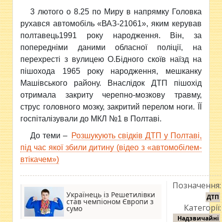
3 лютого о 8.25 по Миру в напрямку Головка
рухався автомобіль «ВАЗ-21061», яким керував
полтавець1991 року
народження. Він, за
попередніми даними обласної поліції, на
перехресті з вулицею О.Бідного скоїв наїзд на
пішохода 1965 року народження, мешканку
Машівського району. Внаслідок ДТП пішохід
отримала закриту черепно-мозкову травму,
струс головного мозку, закритий перелом ноги. ЇЇ
госпіталізували до МКЛ №1 в Полтаві.
До теми –
Розшукують свідків ДТП у Полтаві,
під час якої збили дитину (відео з «автомобілем-
втікачем»)
Позначення:
Українець із Решетилівки
ДТП
став чемпіоном Європи з
Категорії:
сумо
Надзвичайні