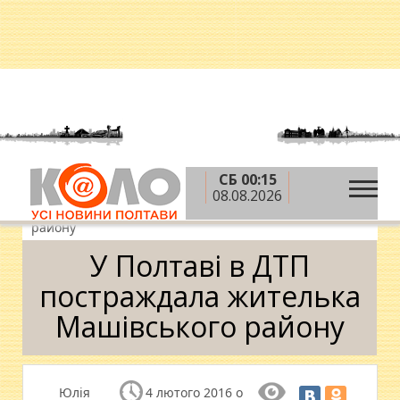
СБ 00:15
»
»
»
Головна
Новини
Надзвичайні події
У
08.08.2026
Полтаві в ДТП постраждала жителька Машівського
району
У Полтаві в ДТП
постраждала жителька
Машівського району
Юлія
4 лютого 2016 о