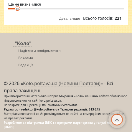
Ще не визначився
16
Всього голосів:
221
Детальніше
"Коло"
Надіслати повідомлення
Реклама
Редакція
© 2026 «
Kolo.poltava.ua (Новини Полтави)
» - Всі
права захищені!
При використанні матеріалів інтернет-видання «Коло» на інших сайтах обов’язкове
гіперпосилання на сайт kolo.poltava.ua,
не закрите для індексації пошуковими системами.
Редактор - redaktor@kolo.poltava.ua Телефон редакції: 613-245
Матеріали позначені як ®, розміщуються на сайті на комерційних засадах, тобто
на правах реклами.
Розроблено за підтримки IREX та програми партнерства у галузі мас-медіа
(UMPP)