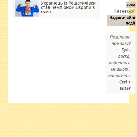
Українець із Решетилівки
сова
став чемпіоном Європи з
Категорії:
сумо
Надзвичайні
події
Помітили
помилку?
Будь
ласка,
виділіть її
мишкою і
натисніть
Ctrl +
Enter