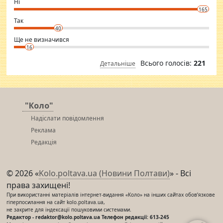
Ні
conscious in order to keep yourself fit and regularly go to the health
165
club.
⇒ sakshimirchandani.com
Так
40
Ще не визначився
16
Всього голосів:
221
Детальніше
"Коло"
Надіслати повідомлення
Реклама
Редакція
© 2026 «
Kolo.poltava.ua (Новини Полтави)
» - Всі
права захищені!
При використанні матеріалів інтернет-видання «Коло» на інших сайтах обов’язкове
гіперпосилання на сайт kolo.poltava.ua,
не закрите для індексації пошуковими системами.
Редактор - redaktor@kolo.poltava.ua Телефон редакції: 613-245