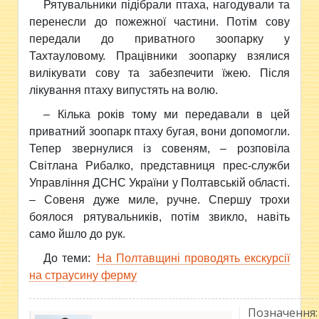
Рятувальники підібрали птаха, нагодували та
перенесли до пожежної частини. Потім сову
передали до приватного зоопарку у
Тахтауловому. Працівники зоопарку взялися
вилікувати сову та забезпечити їжею. Після
лікування птаху випустять на волю.
– Кілька років тому ми передавали в цей
приватний зоопарк птаху бугая, вони допомогли.
Тепер звернулися із совеням, – розповіла
Світлана Рибалко, представниця прес-служби
Управління ДСНС України у Полтавській області.
– Совеня дуже миле, ручне. Спершу трохи
боялося рятувальників, потім звикло, навіть
само йшло до рук.
До теми:
На Полтавщині проводять екскурсії
на страусину ферму
Позначення: