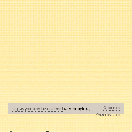
Оновити
Отримувати зміни на e-mail
Коментарів (
0
)
Коментувати