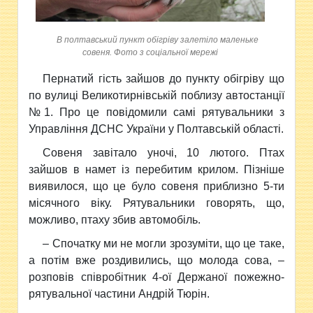
В полтавський пункт обігріву залетіло маленьке
совеня. Фото з соціальної мережі
Пернатий гість зайшов до пункту обігріву що
по вулиці Великотирнівській поблизу автостанції
№1. Про це повідомили самі рятувальники з
Управління ДСНС України у Полтавській області.
Совеня завітало уночі, 10 лютого. Птах
зайшов в намет із перебитим крилом. Пізніше
виявилося, що це було совеня приблизно 5-ти
місячного віку. Рятувальники говорять, що,
можливо, птаху збив автомобіль.
– Спочатку ми не могли зрозуміти, що це таке,
а потім вже роздивились, що молода сова, –
розповів співробітник 4-ої Держаної пожежно-
рятувальної частини Андрій Тюрін.