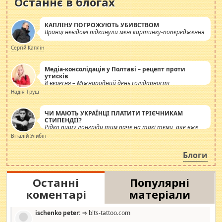
Останнє в блогах
КАПЛІНУ ПОГРОЖУЮТЬ УБИВСТВОМ
Вранці невідомі підкинули мені картинку-попередження
Сергій Каплін
Медіа-консолідація у Полтаві – рецепт проти
утисків
8 вересня – Міжнародний день солідарності
журналістів.
Надія Труш
ЧИ МАЮТЬ УКРАЇНЦІ ПЛАТИТИ ТРІЄЧНИКАМ
СТИПЕНДІЇ?
Рідко пишу лонгріди тим паче на такі теми, але вже
просто дістало! Обурюють сьогоднішні інсенуації
Віталій Улибін
навколо стипендіального питання. Штучно
роздувається ще одна соціальна катастрофа.
Блоги
Останні
Популярні
коментарі
матеріали
ischenko peter:
⇒ blts-tattoo.com