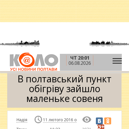
ЧТ 20:01
»
»
»
Головна
Новини
Надзвичайні події
В
06.08.2026
полтавський пункт обігріву зайшло маленьке совеня
В полтавський пункт
обігріву зайшло
маленьке совеня
Надія
11 лютого 2016 о