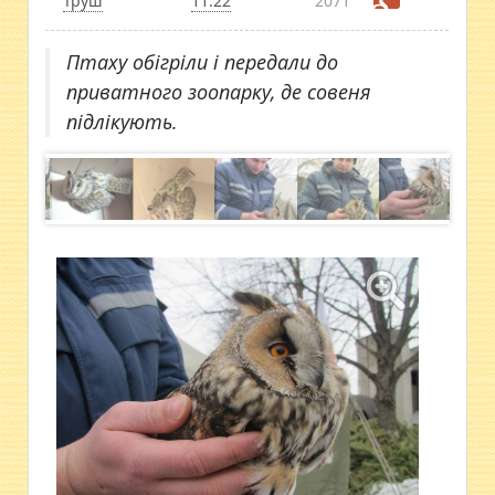
Труш
11:22
2071
Птаху обігріли і передали до
приватного зоопарку, де совеня
підлікують.