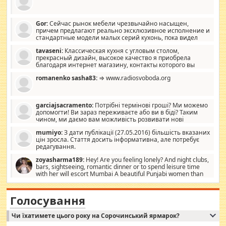
Gor:
Сейчас рынок мебели чрезвычайно насыщен,
причем предлагают реально эксклюзивное исполнение и
стандартные модели малых серий кухонь, пока видел
отличную кухонную мебель по дизайну, мало походит на
tavaseni:
Классическая кухня с угловым столом,
стандартные формы, в MebelOk, креативненько и что главное -
прекрасный дизайн, высокое качество я приобрела
со вкусом все в порядке, без ненужных наворотов удорожающих
благодаря интернет магазину, контакты которого вы
мебель, а это не последний фактор.
можете просмотреть https://mwood.com.ua.
romanenko sasha83:
⇒ www.radiosvoboda.org
garciajsacramento:
Потрібні термінові гроші? Ми можемо
допомогти! Ви зараз переживаєте або ви в біді? Таким
чином, ми даємо вам можливість розвивати нові
розробки. Як багата людина, я почуваю себе зобов'язаним
mumiyo:
З дати публікації (27.05.2016) більшість вказаних
допомагати людям, які намагаються дати їм шанс. Кожен
цін зросла. Стаття досить інформативна, але потребує
заслуговує на другий шанс, і, оскільки влада не зможе, вони
редагування.
повинні приймати від інших. Для нас нема багато суми, і зрілість
ми визначаємо за взаємною згодою. Ні сюрпризів, ні додаткових
zoyasharma189:
Hey! Are you feeling lonely? And night clubs,
витрат, а тільки узгоджених сум і нічого іншого. Не чекайте і не
bars, sightseeing, romantic dinner or to spend leisure time
коментуйте цей пост. Введіть суму, яку ви хочете подати, і ми
with her will escort Mumbai A beautiful Punjabi women than
зв'яжемося з вами з усіма варіантами. зв'яжіться з нами
sexy escort companion in arms that you guys feel like 5 star luxury
сьогодні на garciajsacramento@gmail.com Вам потрібні термінові
hotel had to spend the night in their search for loved solitaire free
гроші? Ми можемо допомогти!
maintenance stops in Mumbai. Here we offer fair and very attractive
Голосування
woman "Love Solitaire" beautiful figure and shapely body shapes.
Independent escort in Mumbai, truthful, friendly and cheerful girl.
Чи їхатимете цього року на Сорочинський ярмарок?
WhatsApp via an easily can see the latest pictures of her body and the
godly. Variety is the spice of life, he believes, so always travel and