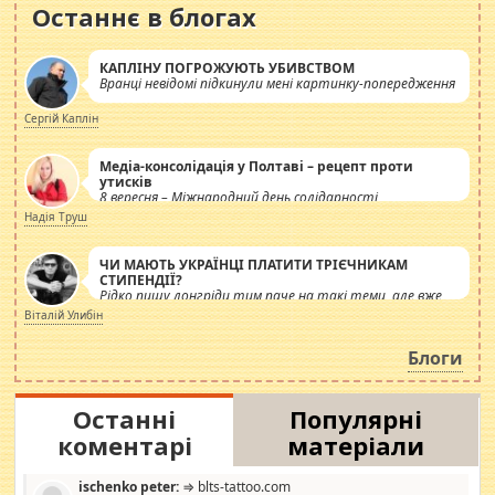
Останнє в блогах
КАПЛІНУ ПОГРОЖУЮТЬ УБИВСТВОМ
Вранці невідомі підкинули мені картинку-попередження
Сергій Каплін
Медіа-консолідація у Полтаві – рецепт проти
утисків
8 вересня – Міжнародний день солідарності
журналістів.
Надія Труш
ЧИ МАЮТЬ УКРАЇНЦІ ПЛАТИТИ ТРІЄЧНИКАМ
СТИПЕНДІЇ?
Рідко пишу лонгріди тим паче на такі теми, але вже
просто дістало! Обурюють сьогоднішні інсенуації
Віталій Улибін
навколо стипендіального питання. Штучно
роздувається ще одна соціальна катастрофа.
Блоги
Останні
Популярні
коментарі
матеріали
ischenko peter:
⇒ blts-tattoo.com