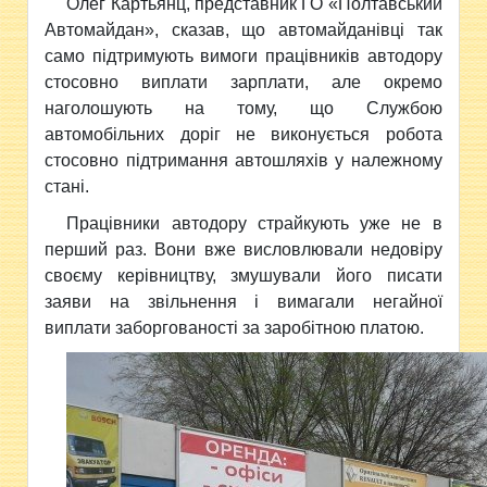
Олег Картьянц, представник ГО «Полтавський
Автомайдан», сказав, що автомайданівці так
само підтримують вимоги працівників автодору
стосовно виплати зарплати, але окремо
наголошують на тому, що Службою
автомобільних доріг не виконується робота
стосовно підтримання автошляхів у належному
стані.
Працівники автодору страйкують уже не в
перший раз. Вони вже висловлювали недовіру
своєму керівництву, змушували його писати
заяви на звільнення і вимагали негайної
виплати заборгованості за заробітною платою.