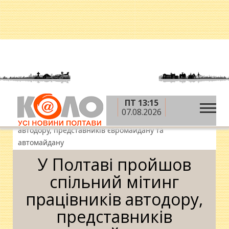
ПТ 13:15
»
»
»
Головна
Новини
Народні новини
У
07.08.2026
Полтаві пройшов спільний мітинг працівників
автодору, представників євромайдану та
автомайдану
У Полтаві пройшов
спільний мітинг
працівників автодору,
представників