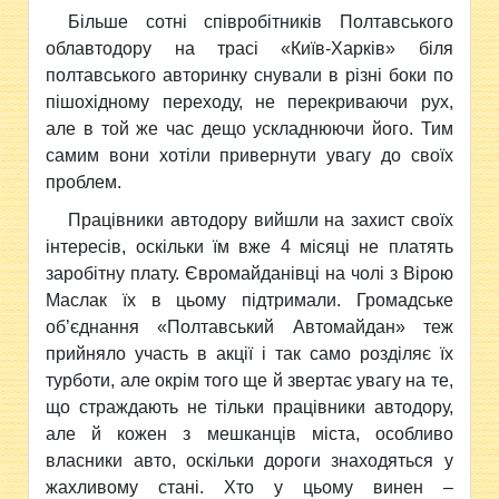
Більше сотні співробітників Полтавського
облавтодору на трасі «Київ-Харків» біля
полтавського авторинку снували в різні боки по
пішохідному переходу, не перекриваючи рух,
але в той же час дещо ускладнюючи його. Тим
самим вони хотіли привернути увагу до своїх
проблем.
Працівники автодору вийшли на захист своїх
інтересів, оскільки їм вже 4 місяці не платять
заробітну плату. Євромайданівці на чолі з Вірою
Маслак їх в цьому підтримали. Громадське
об’єднання «Полтавський Автомайдан» теж
прийняло участь в акції і так само розділяє їх
турботи, але окрім того ще й звертає увагу на те,
що страждають не тільки працівники автодору,
але й кожен з мешканців міста, особливо
власники авто, оскільки дороги знаходяться у
жахливому стані. Хто у цьому винен –