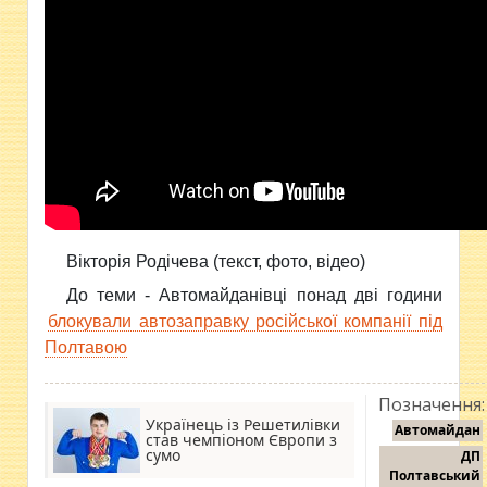
Вікторія Родічева (текст, фото, відео)
До теми - Автомайданівці понад дві години
блокували автозаправку російської компанії під
Полтавою
Позначення:
Українець із Решетилівки
Автомайдан
став чемпіоном Європи з
сумо
ДП
Полтавський