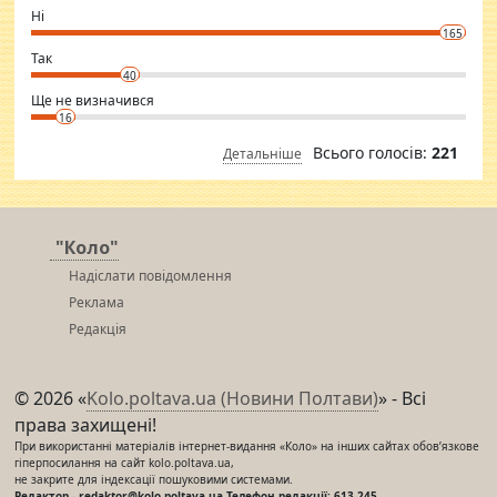
want to meet new people. Sakshi Mirchandani health and figure
Ні
conscious in order to keep yourself fit and regularly go to the health
165
club.
⇒ sakshimirchandani.com
Так
40
Ще не визначився
16
Всього голосів:
221
Детальніше
"Коло"
Надіслати повідомлення
Реклама
Редакція
© 2026 «
Kolo.poltava.ua (Новини Полтави)
» - Всі
права захищені!
При використанні матеріалів інтернет-видання «Коло» на інших сайтах обов’язкове
гіперпосилання на сайт kolo.poltava.ua,
не закрите для індексації пошуковими системами.
Редактор - redaktor@kolo.poltava.ua Телефон редакції: 613-245