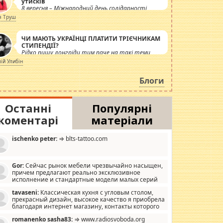
утисків
8 вересня – Міжнародний день солідарності
журналістів.
я Труш
ЧИ МАЮТЬ УКРАЇНЦІ ПЛАТИТИ ТРІЄЧНИКАМ
СТИПЕНДІЇ?
Рідко пишу лонгріди тим паче на такі теми,
але вже просто дістало! Обурюють сьогоднішні
лій Улибін
інсенуації навколо стипендіального питання.
Штучно роздувається ще одна соціальна
Блоги
катастрофа.
Останні
Популярні
коментарі
матеріали
ischenko peter:
⇒ blts-tattoo.com
Gor:
Сейчас рынок мебели чрезвычайно насыщен,
причем предлагают реально эксклюзивное
исполнение и стандартные модели малых серий
хонь, пока видел отличную кухонную мебель по
tavaseni:
Классическая кухня с угловым столом,
зайну, мало походит на стандартные формы, в MebelOk,
прекрасный дизайн, высокое качество я приобрела
еативненько и что главное - со вкусом все в порядке,
благодаря интернет магазину, контакты которого
з ненужных наворотов удорожающих мебель, а это не
 можете просмотреть https://mwood.com.ua.
следний фактор.
romanenko sasha83:
⇒ www.radiosvoboda.org