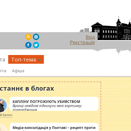
Вхід
Реєстрація
та
Топ-тема
іта
Афіша
станнє в блогах
КАПЛІНУ ПОГРОЖУЮТЬ УБИВСТВОМ
Вранці невідомі підкинули мені картинку-
попередження
ій Каплін
Медіа-консолідація у Полтаві – рецепт проти