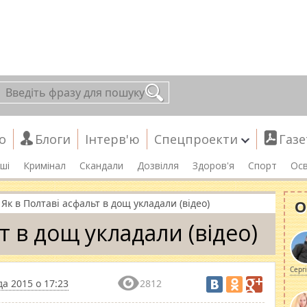
о
Блоги
Інтерв'ю
Спецпроекти
Газе
ші
Кримінал
Скандали
Дозвілля
Здоров'я
Спорт
Осв
О
Як в Полтаві асфальт в дощ укладали (відео)
т в дощ укладали (відео)
Серг
а 2015 о 17:23
2812