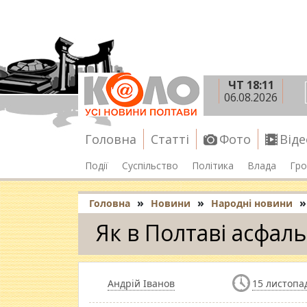
ЧТ 18:11
06.08.2026
Головна
Статті
Фото
Віде
Події
Суспільство
Політика
Влада
Гро
»
»
»
Головна
Новини
Народні новини
Як в Полтаві асфаль
Андрій Іванов
15 листопад