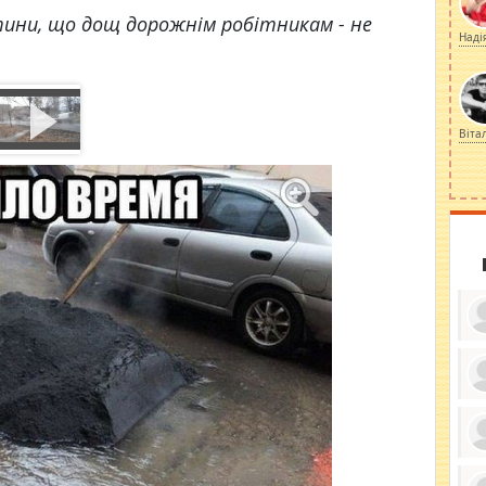
тини, що дощ дорожнім робітникам - не
Наді
Віта
ку
ди
кр
бе
вы
по