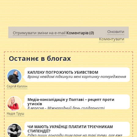
Оновити
Отримувати зміни на e-mail
Коментарів (
0
)
Коментувати
Останнє в блогах
КАПЛІНУ ПОГРОЖУЮТЬ УБИВСТВОМ
Вранці невідомі підкинули мені картинку-попередження
Сергій Каплін
Медіа-консолідація у Полтаві – рецепт проти
утисків
8 вересня – Міжнародний день солідарності
журналістів.
Надія Труш
ЧИ МАЮТЬ УКРАЇНЦІ ПЛАТИТИ ТРІЄЧНИКАМ
СТИПЕНДІЇ?
Рідко пишу лонгріди тим паче на такі теми, але вже