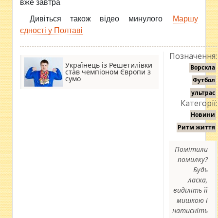
вже завтра
Дивіться також відео минулого
Маршу
єдності у Полтаві
Позначення:
Українець із Решетилівки
Ворскла
став чемпіоном Європи з
сумо
Футбол
ультрас
Категорії:
Новини
Ритм життя
Помітили
помилку?
Будь
ласка,
виділіть її
мишкою і
натисніть