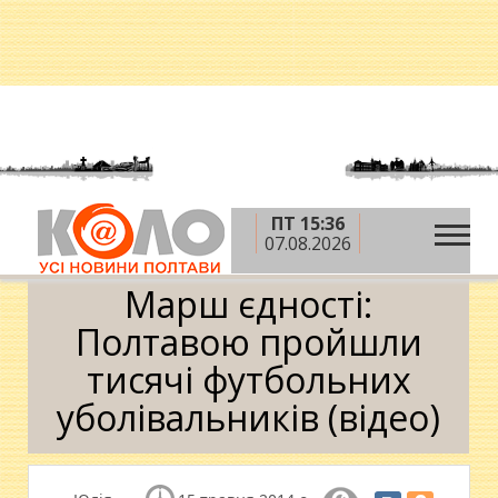
ПТ 15:36
»
»
Головна
Новини
Марш єдності: Полтавою
07.08.2026
пройшли тисячі футбольних уболівальників (відео)
Марш єдності:
Полтавою пройшли
тисячі футбольних
уболівальників (відео)