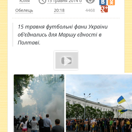
Юлія
15 травня 2014 о
Обелець
20:18
4468
15 травня футбольні фани України
об’єднались для Маршу єдності в
Полтаві.