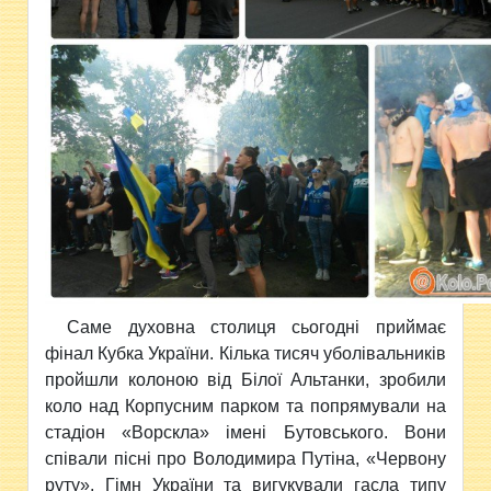
Саме духовна столиця сьогодні приймає
фінал Кубка України. Кілька тисяч уболівальників
пройшли колоною від Білої Альтанки, зробили
коло над Корпусним парком та попрямували на
стадіон «Ворскла» імені Бутовського. Вони
співали пісні про Володимира Путіна, «Червону
руту», Гімн України та вигукували гасла типу