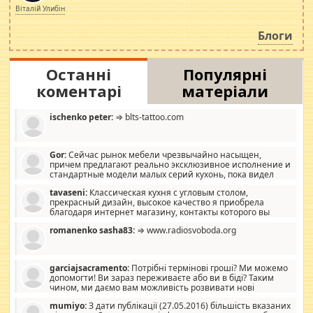
просто дістало! Обурюють сьогоднішні інсенуації
Віталій Улибін
навколо стипендіального питання. Штучно
роздувається ще одна соціальна катастрофа.
Блоги
Останні
Популярні
коментарі
матеріали
ischenko peter:
⇒ blts-tattoo.com
Gor:
Сейчас рынок мебели чрезвычайно насыщен,
причем предлагают реально эксклюзивное исполнение и
стандартные модели малых серий кухонь, пока видел
отличную кухонную мебель по дизайну, мало походит на
tavaseni:
Классическая кухня с угловым столом,
стандартные формы, в MebelOk, креативненько и что главное -
прекрасный дизайн, высокое качество я приобрела
со вкусом все в порядке, без ненужных наворотов удорожающих
благодаря интернет магазину, контакты которого вы
мебель, а это не последний фактор.
можете просмотреть https://mwood.com.ua.
romanenko sasha83:
⇒ www.radiosvoboda.org
garciajsacramento:
Потрібні термінові гроші? Ми можемо
допомогти! Ви зараз переживаєте або ви в біді? Таким
чином, ми даємо вам можливість розвивати нові
розробки. Як багата людина, я почуваю себе зобов'язаним
mumiyo:
З дати публікації (27.05.2016) більшість вказаних
допомагати людям, які намагаються дати їм шанс. Кожен