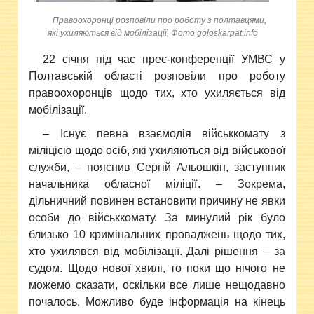
Правоохоронці розповіли про роботу з полтавцями,
які ухиляються від мобілізації. Фото goloskarpat.info
22 січня під час прес-конференції УМВС у
Полтавській
області розповіли про роботу
правоохоронців щодо тих, хто ухиляється від
мобілізації.
– Існує певна взаємодія військкомату з
міліцією щодо осіб, які ухиляються від військової
служби, – пояснив Сергій Альошкін,
заступник
начальника обласної міліції
. – Зокрема,
дільничний повинен встановити причину не явки
особи до військкомату. За минулий рік було
близько 10 кримінальних проваджень щодо тих,
хто ухилявся від мобілізації. Далі рішення – за
судом. Щодо нової хвилі, то поки що нічого не
можемо сказати, оскільки все лише нещодавно
почалось. Можливо буде інформація на кінець