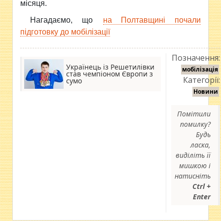
місяця.
Нагадаємо, що
на Полтавщині почали
підготовку до мобілізації
Позначення:
Українець із Решетилівки
мобілізація
став чемпіоном Європи з
Категорії:
сумо
Новини
Помітили
помилку?
Будь
ласка,
виділіть її
мишкою і
натисніть
Ctrl +
Enter