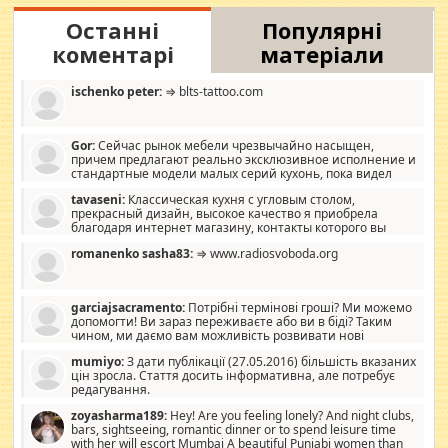
Останні
Популярні
коментарі
матеріали
ischenko peter:
⇒ blts-tattoo.com
Gor:
Сейчас рынок мебели чрезвычайно насыщен,
причем предлагают реально эксклюзивное исполнение и
стандартные модели малых серий кухонь, пока видел
отличную кухонную мебель по дизайну, мало походит на
tavaseni:
Классическая кухня с угловым столом,
стандартные формы, в MebelOk, креативненько и что главное -
прекрасный дизайн, высокое качество я приобрела
со вкусом все в порядке, без ненужных наворотов удорожающих
благодаря интернет магазину, контакты которого вы
мебель, а это не последний фактор.
можете просмотреть https://mwood.com.ua.
romanenko sasha83:
⇒ www.radiosvoboda.org
garciajsacramento:
Потрібні термінові гроші? Ми можемо
допомогти! Ви зараз переживаєте або ви в біді? Таким
чином, ми даємо вам можливість розвивати нові
розробки. Як багата людина, я почуваю себе зобов'язаним
mumiyo:
З дати публікації (27.05.2016) більшість вказаних
допомагати людям, які намагаються дати їм шанс. Кожен
цін зросла. Стаття досить інформативна, але потребує
заслуговує на другий шанс, і, оскільки влада не зможе, вони
редагування.
повинні приймати від інших. Для нас нема багато суми, і зрілість
ми визначаємо за взаємною згодою. Ні сюрпризів, ні додаткових
zoyasharma189:
Hey! Are you feeling lonely? And night clubs,
витрат, а тільки узгоджених сум і нічого іншого. Не чекайте і не
bars, sightseeing, romantic dinner or to spend leisure time
коментуйте цей пост. Введіть суму, яку ви хочете подати, і ми
with her will escort Mumbai A beautiful Punjabi women than
зв'яжемося з вами з усіма варіантами. зв'яжіться з нами