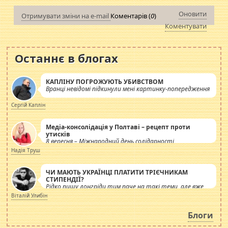
Оновити
Отримувати зміни на e-mail
Коментарів (
0
)
Коментувати
Останнє в блогах
КАПЛІНУ ПОГРОЖУЮТЬ УБИВСТВОМ
Вранці невідомі підкинули мені картинку-попередження
Сергій Каплін
Медіа-консолідація у Полтаві – рецепт проти
утисків
8 вересня – Міжнародний день солідарності
журналістів.
Надія Труш
ЧИ МАЮТЬ УКРАЇНЦІ ПЛАТИТИ ТРІЄЧНИКАМ
СТИПЕНДІЇ?
Рідко пишу лонгріди тим паче на такі теми, але вже
просто дістало! Обурюють сьогоднішні інсенуації
Віталій Улибін
навколо стипендіального питання. Штучно
роздувається ще одна соціальна катастрофа.
Блоги