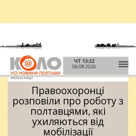
ЧТ 13:22
»
»
Головна
Новини
Правоохоронці розповіли
06.08.2026
про роботу з полтавцями, які ухиляються від
мобілізації
Правоохоронці
розповіли про роботу з
полтавцями, які
ухиляються від
мобілізації