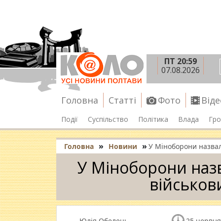
ПТ 20:59
07.08.2026
Головна
Статті
Фото
Віде
Події
Суспільство
Політика
Влада
Гро
»
»
Головна
Новини
У Міноборони назвали
У Міноборони назв
військов
Юлія Обелець
25 червня