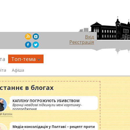
Вхід
Реєстрація
та
Топ-тема
іта
Афіша
станнє в блогах
КАПЛІНУ ПОГРОЖУЮТЬ УБИВСТВОМ
Вранці невідомі підкинули мені картинку-
попередження
ій Каплін
Медіа-консолідація у Полтаві – рецепт проти