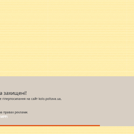
ва захищені!
 гіперпосилання на сайт kolo.poltava.ua,
на правах реклами.
UMPP)