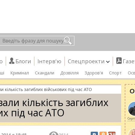
о
Блоги
Інтерв'ю
Спецпроекти
Газе
ші
Кримінал
Скандали
Дозвілля
Здоров'я
Спорт
Осв
О
 кількість загиблих військових під час АТО
али кількість загиблих
их під час АТО
Серг
 2014 о 18:48
3614