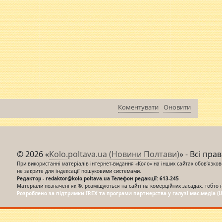
Коментувати
Оновити
© 2026 «
Kolo.poltava.ua (Новини Полтави)
» - Всі пра
При використанні матеріалів інтернет-видання «Коло» на інших сайтах обов’язкове
не закрите для індексації пошуковими системами.
Редактор - redaktor@kolo.poltava.ua Телефон редакції: 613-245
Матеріали позначені як ®, розміщуються на сайті на комерційних засадах, тобто 
Розроблено за підтримки IREX та програми партнерства у галузі мас-медіа (