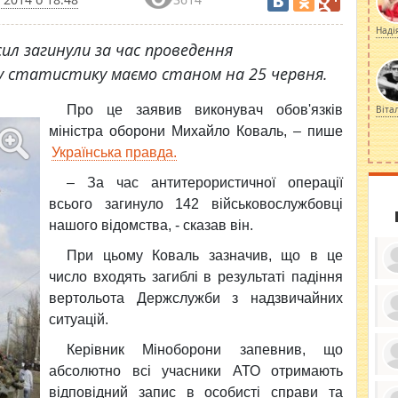
Наді
ил загинули за час проведення
у статистику маємо станом на 25 червня.
Про це заявив
виконувач обов'язків
Віта
міністра оборони Михайло Коваль, – пише
Українська правда.
– За час антитерористичної операції
всього загинуло 142 військовослужбовці
нашого відомства, - сказав він.
При цьому Коваль зазначив, що в це
число входять загиблі в результаті падіння
вертольота Держслужби з надзвичайних
ситуацій.
ку
ди
Керівник Міноборони запевнив, що
кр
бе
абсолютно всі учасники АТО отримають
вы
по
відповідний запис в особисті справи та