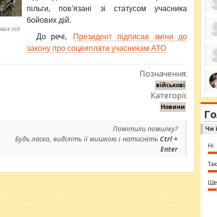
пільги, пов'язані зі статусом учасника
бойових дій.
вих під
До речі,
Президент підписав зміни до
ро
закону про соцвиплати учасникам АТО
се
да
ос
ін
Позначення:
за
тіл
військові
ком
Категорії:
bea
ми
tha
на
Новини
nig
Г
по
in 
Sol
Помітили помилку?
Чи 
Ind
gir
Будь ласка, виділіть її мишкою і натисніть
Ctrl +
bod
Ні
Enter
alw
Mir
you
Так
⇒ 
Ще