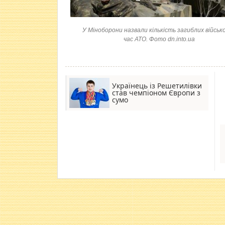
У Міноборони назвали кількість загиблих військо
час АТО. Фото dn.into.ua
Українець із Решетилівки
став чемпіоном Європи з
сумо