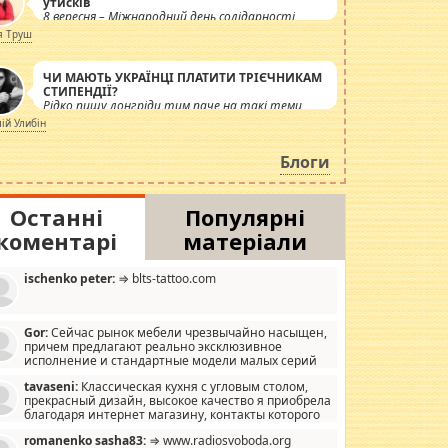
утисків
8 вересня – Міжнародний день солідарності
журналістів.
я Труш
ЧИ МАЮТЬ УКРАЇНЦІ ПЛАТИТИ ТРІЄЧНИКАМ
СТИПЕНДІЇ?
Рідко пишу лонгріди тим паче на такі теми,
але вже просто дістало! Обурюють сьогоднішні
лій Улибін
інсенуації навколо стипендіального питання.
Штучно роздувається ще одна соціальна
Блоги
катастрофа.
Останні
Популярні
коментарі
матеріали
ischenko peter:
⇒ blts-tattoo.com
Gor:
Сейчас рынок мебели чрезвычайно насыщен,
причем предлагают реально эксклюзивное
исполнение и стандартные модели малых серий
хонь, пока видел отличную кухонную мебель по
tavaseni:
Классическая кухня с угловым столом,
зайну, мало походит на стандартные формы, в MebelOk,
прекрасный дизайн, высокое качество я приобрела
еативненько и что главное - со вкусом все в порядке,
благодаря интернет магазину, контакты которого
з ненужных наворотов удорожающих мебель, а это не
 можете просмотреть https://mwood.com.ua.
следний фактор.
romanenko sasha83:
⇒ www.radiosvoboda.org