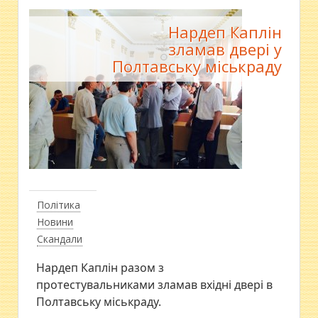
Нардеп Каплін
зламав двері у
Полтавську міськраду
Політика
Новини
Скандали
Нардеп Каплін разом з
протестувальниками зламав вхідні двері в
Полтавську міськраду.