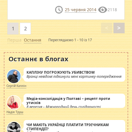
25 червня 2014
2118
<
>
1
2
Перша
Остання
Переглядаємо 1 - 10 із 17
Останнє в блогах
КАПЛІНУ ПОГРОЖУЮТЬ УБИВСТВОМ
Вранці невідомі підкинули мені картинку-попередження
Сергій Каплін
Медіа-консолідація у Полтаві – рецепт проти
утисків
8 вересня – Міжнародний день солідарності
журналістів.
Надія Труш
ЧИ МАЮТЬ УКРАЇНЦІ ПЛАТИТИ ТРІЄЧНИКАМ
СТИПЕНДІЇ?