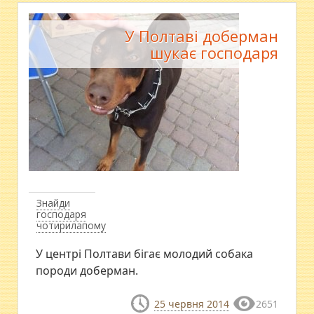
У Полтаві доберман
шукає господаря
Знайди
господаря
чотирилапому
У центрі Полтави бігає молодий собака
породи доберман.
25 червня 2014
2651