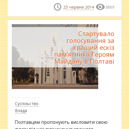
25 червня 2014
3869
Стартувало
голосування за
кращий ескіз
пам’ятника Героям
Майдану в Полтаві
Суспільство
Влада
Полтавцям пропонують висловити свою
думку під час визначення кращого