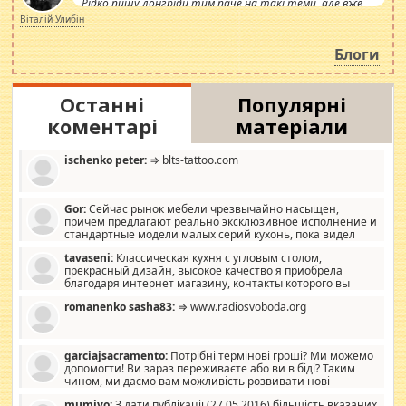
Рідко пишу лонгріди тим паче на такі теми, але вже
просто дістало! Обурюють сьогоднішні інсенуації
Віталій Улибін
навколо стипендіального питання. Штучно
роздувається ще одна соціальна катастрофа.
Блоги
Останні
Популярні
коментарі
матеріали
ischenko peter:
⇒ blts-tattoo.com
Gor:
Сейчас рынок мебели чрезвычайно насыщен,
причем предлагают реально эксклюзивное исполнение и
стандартные модели малых серий кухонь, пока видел
отличную кухонную мебель по дизайну, мало походит на
tavaseni:
Классическая кухня с угловым столом,
стандартные формы, в MebelOk, креативненько и что главное -
прекрасный дизайн, высокое качество я приобрела
со вкусом все в порядке, без ненужных наворотов удорожающих
благодаря интернет магазину, контакты которого вы
мебель, а это не последний фактор.
можете просмотреть https://mwood.com.ua.
romanenko sasha83:
⇒ www.radiosvoboda.org
garciajsacramento:
Потрібні термінові гроші? Ми можемо
допомогти! Ви зараз переживаєте або ви в біді? Таким
чином, ми даємо вам можливість розвивати нові
розробки. Як багата людина, я почуваю себе зобов'язаним
mumiyo:
З дати публікації (27.05.2016) більшість вказаних