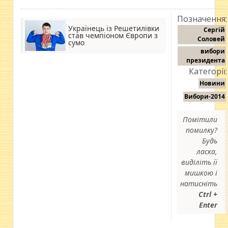
Позначення:
Українець із Решетилівки
Сергій
став чемпіоном Європи з
Соловей
сумо
вибори
президента
Категорії:
Новини
Вибори-2014
Помітили
помилку?
Будь
ласка,
виділіть її
мишкою і
натисніть
Ctrl +
Enter