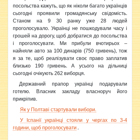
посольства кажуть, що як ніколи багато українців
сьогодні проявили громадянську свідомість.
Станом на 9 30 ранку уже 28 людей
проголосувало. Українці не пошкодували часу і
грошей на дорогу, щоб добратися до посольства
і проголосувати. Ми прибули вчотирьох –
найняли авто за 100 динарів (750 гривень), тож
я за те, щоб реалізувати своє право заплатив
близько 190 гривень. А усього на дільниці
сьогодні очікують 262 виборця.
Державний прапор українці подарували
готелю. Власник закладу власноруч його
прикріпив.
Як у Полтаві стартували вибори.
У Іспанії українці стояли у чергах по 3-4
години, щоб проголосувати
.