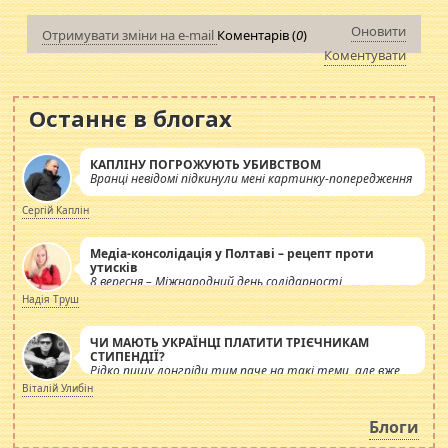
Оновити
Отримувати зміни на e-mail
Коментарів (
0
)
Коментувати
Останнє в блогах
КАПЛІНУ ПОГРОЖУЮТЬ УБИВСТВОМ
Вранці невідомі підкинули мені картинку-попередження
Сергій Каплін
Медіа-консолідація у Полтаві – рецепт проти
утисків
8 вересня – Міжнародний день солідарності
журналістів.
Надія Труш
ЧИ МАЮТЬ УКРАЇНЦІ ПЛАТИТИ ТРІЄЧНИКАМ
СТИПЕНДІЇ?
Рідко пишу лонгріди тим паче на такі теми, але вже
просто дістало! Обурюють сьогоднішні інсенуації
Віталій Улибін
навколо стипендіального питання. Штучно
роздувається ще одна соціальна катастрофа.
Блоги