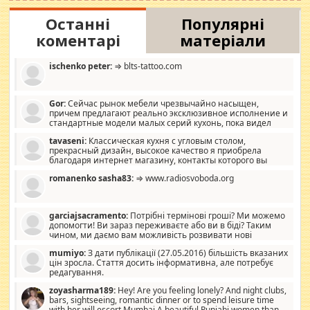
Останні
Популярні
коментарі
матеріали
ischenko peter:
⇒ blts-tattoo.com
Gor:
Сейчас рынок мебели чрезвычайно насыщен,
причем предлагают реально эксклюзивное исполнение и
стандартные модели малых серий кухонь, пока видел
отличную кухонную мебель по дизайну, мало походит на
tavaseni:
Классическая кухня с угловым столом,
стандартные формы, в MebelOk, креативненько и что главное -
прекрасный дизайн, высокое качество я приобрела
со вкусом все в порядке, без ненужных наворотов удорожающих
благодаря интернет магазину, контакты которого вы
мебель, а это не последний фактор.
можете просмотреть https://mwood.com.ua.
romanenko sasha83:
⇒ www.radiosvoboda.org
garciajsacramento:
Потрібні термінові гроші? Ми можемо
допомогти! Ви зараз переживаєте або ви в біді? Таким
чином, ми даємо вам можливість розвивати нові
розробки. Як багата людина, я почуваю себе зобов'язаним
mumiyo:
З дати публікації (27.05.2016) більшість вказаних
допомагати людям, які намагаються дати їм шанс. Кожен
цін зросла. Стаття досить інформативна, але потребує
заслуговує на другий шанс, і, оскільки влада не зможе, вони
редагування.
повинні приймати від інших. Для нас нема багато суми, і зрілість
ми визначаємо за взаємною згодою. Ні сюрпризів, ні додаткових
zoyasharma189:
Hey! Are you feeling lonely? And night clubs,
витрат, а тільки узгоджених сум і нічого іншого. Не чекайте і не
bars, sightseeing, romantic dinner or to spend leisure time
коментуйте цей пост. Введіть суму, яку ви хочете подати, і ми
with her will escort Mumbai A beautiful Punjabi women than