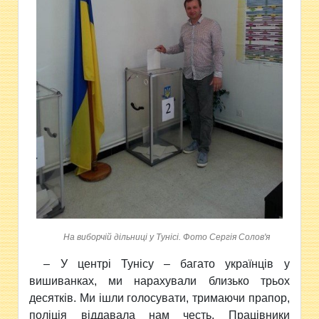
На виборчій дільниці у Тунісі. Фото Сергія Солов'я
– У центрі Тунісу – багато українців у
вишиванках, ми нарахували близько трьох
десятків. Ми ішли голосувати, тримаючи прапор,
поліція віддавала нам честь. Працівники