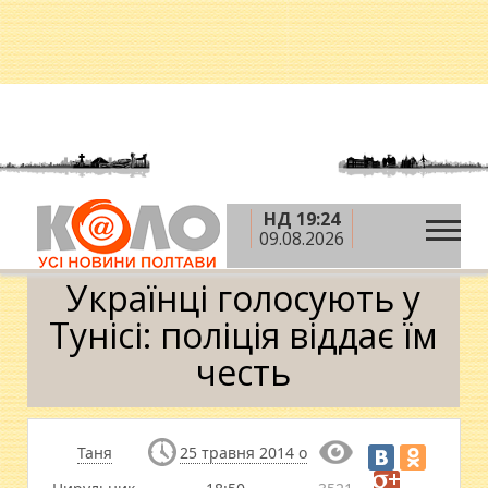
НД 19:24
»
»
Головна
Новини
Українці голосують у Тунісі:
09.08.2026
поліція віддає їм честь
Українці голосують у
Тунісі: поліція віддає їм
честь
Таня
25 травня 2014 о