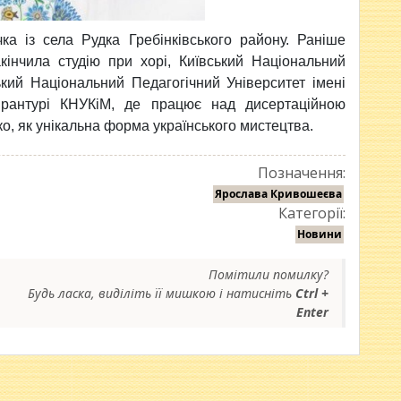
 із села Рудка Гребінківського району. Раніше
кінчила студію при хорі, Київський Національний
ький Національний Педагогічний Університет імені
ірантурі КНУКіМ, де працює над дисертаційною
ко, як унікальна форма українського мистецтва.
Позначення:
Ярослава Кривошеєва
Категорії:
Новини
Помітили помилку?
Будь ласка, виділіть її мишкою і натисніть
Ctrl +
Enter