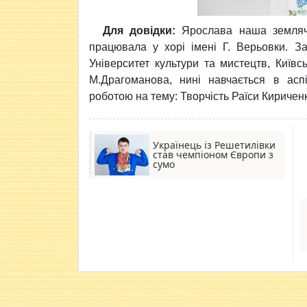
Для довідки:
Ярослава наша землячка
працювала у хорі імені Г. Верьовки. За
Університет культури та мистецтв, Київс
М.Драгоманова, нині навчається в асп
роботою на тему: Творчість Раїси Киричен
Українець із Решетилівки
став чемпіоном Європи з
сумо