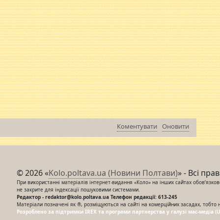
Коментувати
Оновити
© 2026 «
Kolo.poltava.ua (Новини Полтави)
» - Всі пра
При використанні матеріалів інтернет-видання «Коло» на інших сайтах обов’язкове
не закрите для індексації пошуковими системами.
Редактор - redaktor@kolo.poltava.ua Телефон редакції: 613-245
Матеріали позначені як ®, розміщуються на сайті на комерційних засадах, тобто 
Розроблено за підтримки IREX та програми партнерства у галузі мас-медіа (