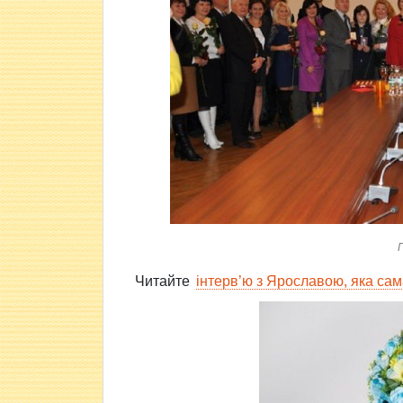
П
Читайте
інтерв’ю з Ярославою, яка сам