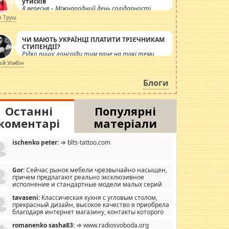
утисків
8 вересня – Міжнародний день солідарності
журналістів.
я Труш
ЧИ МАЮТЬ УКРАЇНЦІ ПЛАТИТИ ТРІЄЧНИКАМ
СТИПЕНДІЇ?
Рідко пишу лонгріди тим паче на такі теми,
але вже просто дістало! Обурюють сьогоднішні
лій Улибін
інсенуації навколо стипендіального питання.
Штучно роздувається ще одна соціальна
Блоги
катастрофа.
Останні
Популярні
коментарі
матеріали
ischenko peter:
⇒ blts-tattoo.com
Gor:
Сейчас рынок мебели чрезвычайно насыщен,
причем предлагают реально эксклюзивное
исполнение и стандартные модели малых серий
хонь, пока видел отличную кухонную мебель по
tavaseni:
Классическая кухня с угловым столом,
зайну, мало походит на стандартные формы, в MebelOk,
прекрасный дизайн, высокое качество я приобрела
еативненько и что главное - со вкусом все в порядке,
благодаря интернет магазину, контакты которого
з ненужных наворотов удорожающих мебель, а это не
 можете просмотреть https://mwood.com.ua.
следний фактор.
romanenko sasha83:
⇒ www.radiosvoboda.org