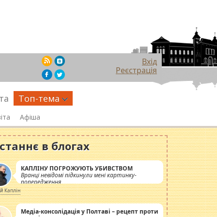
Вхід
Реєстрація
та
Топ-тема
іта
Афіша
станнє в блогах
КАПЛІНУ ПОГРОЖУЮТЬ УБИВСТВОМ
Вранці невідомі підкинули мені картинку-
попередження
ій Каплін
Медіа-консолідація у Полтаві – рецепт проти