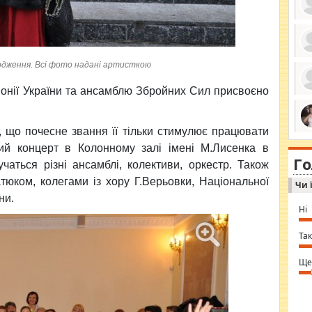
ро
одження. Всі фото надані артисткою
се
да
монії України та ансамблю
Збройних Сил присвоєно
ос
ін
за
тіл
ком
, що почесне звання її тільки стимулює працювати
bea
ми
tha
ий концерт в Колонному залі імені М.Лисенка в
на
nig
Г
по
чаться різні ансамблі, колективи, оркестр. Також
in 
Sol
атюком, колегами із хору Г.Верьовки, Національної
Чи 
Ind
gir
ни.
bod
Ні
alw
Mir
you
Так
⇒ 
Ще