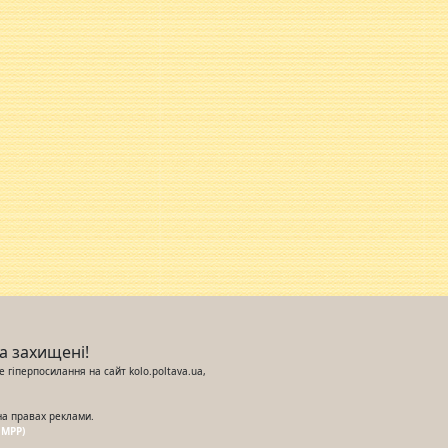
ва захищені!
 гіперпосилання на сайт kolo.poltava.ua,
на правах реклами.
UMPP)