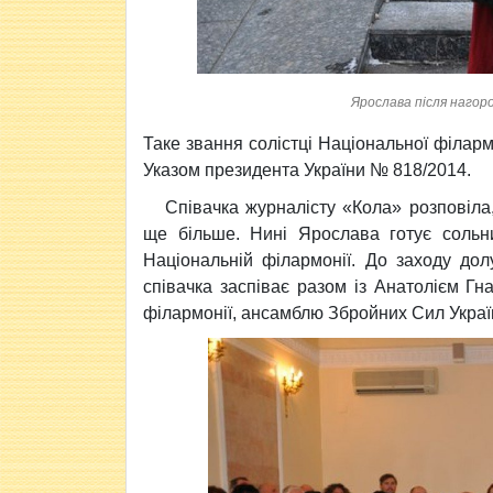
Ярослава після нагор
Таке звання солістці Національної філар
Указом президента України № 818/2014.
Співачка журналісту «Кола» розповіла
ще більше. Нині Ярослава готує сольн
Національній філармонії. До заходу долу
співачка заспіває разом із Анатолієм Гн
філармонії, ансамблю Збройних Сил Украї