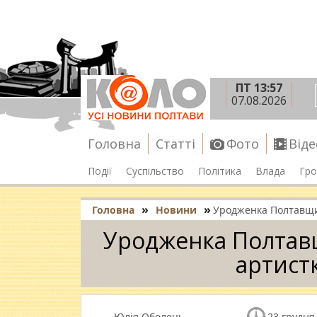
ПТ 13:57
07.08.2026
Головна
Статті
Фото
Віде
Події
Суспільство
Політика
Влада
Гро
»
»
Головна
Новини
Уродженка Полтавщи
Уродженка Полтав
артист
Юлія Обелець
23 грудня