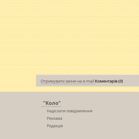
Отримувати зміни на e-mail
Коментарів (
0
)
"Коло"
Надіслати повідомлення
Реклама
Редакція