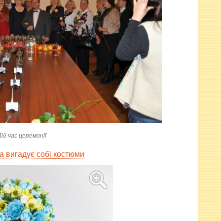
ід час церемонії
а вигадує собі костюми