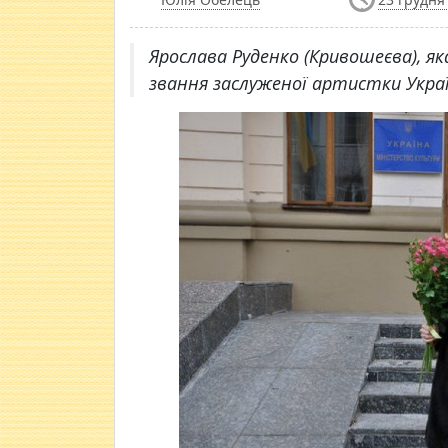
Ярослава Руденко (Кривошеєва), як
звання заслуженої артистки Украї