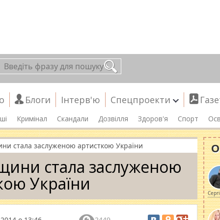
о
Блоги
Інтерв'ю
Спецпроекти
Газе
ші
Кримінал
Скандали
Дозвілля
Здоров'я
Спорт
Осв
О
ни стала заслуженою артисткою України
щини стала заслуженою
кою України
Серг
 2014 о 13:46
2449