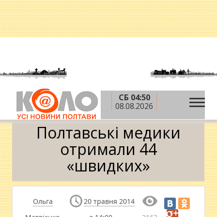
СБ 04:50
»
»
Головна
Новини
Новини медицини
08.08.2026
»
Полтавські медики отримали 44 «швидких»
Полтавські медики
отримали 44
«швидких»
Ольга
20 травня 2014