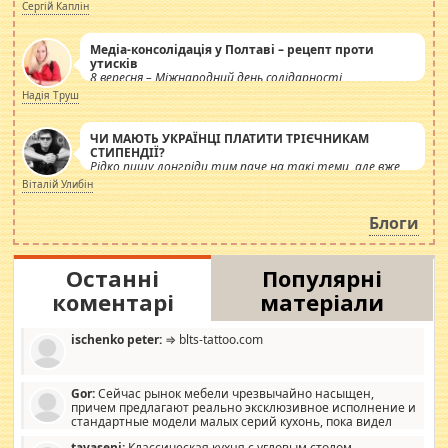
Сергій Каплін
Медіа-консолідація у Полтаві – рецепт проти
утисків
8 вересня – Міжнародний день солідарності
журналістів.
Надія Труш
ЧИ МАЮТЬ УКРАЇНЦІ ПЛАТИТИ ТРІЄЧНИКАМ
СТИПЕНДІЇ?
Рідко пишу лонгріди тим паче на такі теми, але вже
просто дістало! Обурюють сьогоднішні інсенуації
Віталій Улибін
навколо стипендіального питання. Штучно
роздувається ще одна соціальна катастрофа.
Блоги
Останні
Популярні
коментарі
матеріали
ischenko peter:
⇒ blts-tattoo.com
Gor:
Сейчас рынок мебели чрезвычайно насыщен,
причем предлагают реально эксклюзивное исполнение и
стандартные модели малых серий кухонь, пока видел
отличную кухонную мебель по дизайну, мало походит на
tavaseni:
Классическая кухня с угловым столом,