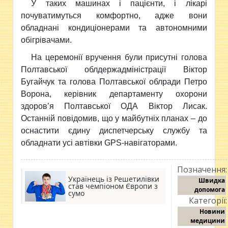
У таких машинах і пацієнти, і лікарі
почуватимуться комфортно, адже вони
обладнані кондиціонерами та автономними
обігрівачами.
На церемонії вручення були присутні голова
Полтавської облдержадміністрації Віктор
Бугайчук та голова Полтавської облради Петро
Ворона, керівник департаменту охорони
здоров’я Полтавської ОДА Віктор Лисак.
Останній повідомив, що у майбутніх планах – до
оснастити єдину диспетчерську службу та
обладнати усі автівки GPS-навігаторами.
Позначення:
Українець із Решетилівки
Швидка
став чемпіоном Європи з
допомога
сумо
Категорії:
Новини
медицини