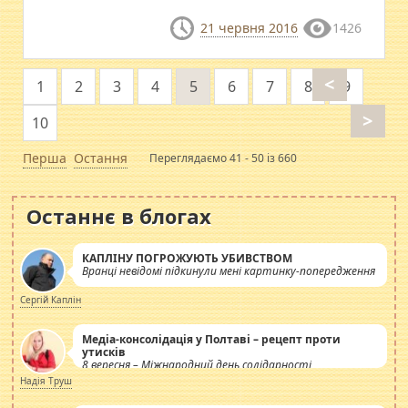
21 червня 2016
1426
<
1
2
3
4
5
6
7
8
9
>
10
Перша
Остання
Переглядаємо 41 - 50 із 660
Останнє в блогах
КАПЛІНУ ПОГРОЖУЮТЬ УБИВСТВОМ
Вранці невідомі підкинули мені картинку-попередження
Сергій Каплін
Медіа-консолідація у Полтаві – рецепт проти
утисків
8 вересня – Міжнародний день солідарності
журналістів.
Надія Труш