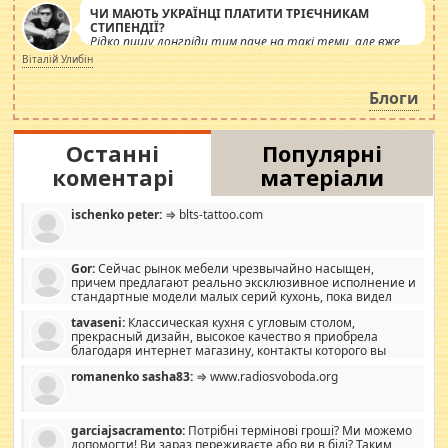
ЧИ МАЮТЬ УКРАЇНЦІ ПЛАТИТИ ТРІЄЧНИКАМ
СТИПЕНДІЇ?
Рідко пишу лонгріди тим паче на такі теми, але вже
просто дістало! Обурюють сьогоднішні інсенуації
Віталій Улибін
навколо стипендіального питання. Штучно
роздувається ще одна соціальна катастрофа.
Блоги
Останні
Популярні
коментарі
матеріали
ischenko peter:
⇒ blts-tattoo.com
Gor:
Сейчас рынок мебели чрезвычайно насыщен,
причем предлагают реально эксклюзивное исполнение и
стандартные модели малых серий кухонь, пока видел
отличную кухонную мебель по дизайну, мало походит на
tavaseni:
Классическая кухня с угловым столом,
стандартные формы, в MebelOk, креативненько и что главное -
прекрасный дизайн, высокое качество я приобрела
со вкусом все в порядке, без ненужных наворотов удорожающих
благодаря интернет магазину, контакты которого вы
мебель, а это не последний фактор.
можете просмотреть https://mwood.com.ua.
romanenko sasha83:
⇒ www.radiosvoboda.org
garciajsacramento:
Потрібні термінові гроші? Ми можемо
допомогти! Ви зараз переживаєте або ви в біді? Таким