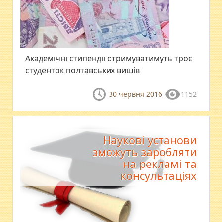
Академічні стипендії отримуватимуть троє
студенток полтавських вишів
30 червня 2016
1152
Наукові установи
зможуть заробляти
на рекламі та
консультаціях