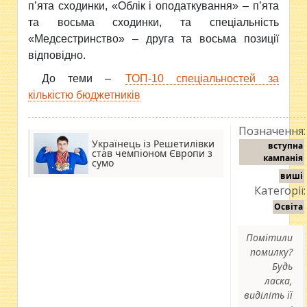
п’ята сходинки, «Облік і оподаткування» – п’ята
та восьма сходинки, та спеціальність
«Медсестринство» – друга та восьма позиції
відповідно.
До теми –
ТОП-10 спеціальностей за
кількістю бюджетників
Позначення:
Українець із Решетилівки
вступна
став чемпіоном Європи з
кампанія
сумо
виші
Категорії:
Освіта
Помітили
помилку?
Будь
ласка,
виділіть її