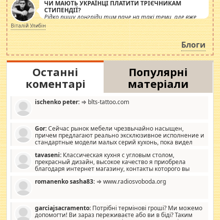
ЧИ МАЮТЬ УКРАЇНЦІ ПЛАТИТИ ТРІЄЧНИКАМ
СТИПЕНДІЇ?
Рідко пишу лонгріди тим паче на такі теми, але вже
просто дістало! Обурюють сьогоднішні інсенуації
Віталій Улибін
навколо стипендіального питання. Штучно
роздувається ще одна соціальна катастрофа.
Блоги
Останні
Популярні
коментарі
матеріали
ischenko peter:
⇒ blts-tattoo.com
Gor:
Сейчас рынок мебели чрезвычайно насыщен,
причем предлагают реально эксклюзивное исполнение и
стандартные модели малых серий кухонь, пока видел
отличную кухонную мебель по дизайну, мало походит на
tavaseni:
Классическая кухня с угловым столом,
стандартные формы, в MebelOk, креативненько и что главное -
прекрасный дизайн, высокое качество я приобрела
со вкусом все в порядке, без ненужных наворотов удорожающих
благодаря интернет магазину, контакты которого вы
мебель, а это не последний фактор.
можете просмотреть https://mwood.com.ua.
romanenko sasha83:
⇒ www.radiosvoboda.org
garciajsacramento:
Потрібні термінові гроші? Ми можемо
допомогти! Ви зараз переживаєте або ви в біді? Таким