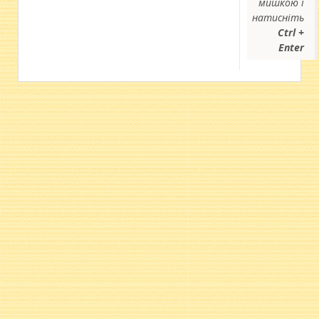
мишкою і
натисніть
Ctrl +
Enter