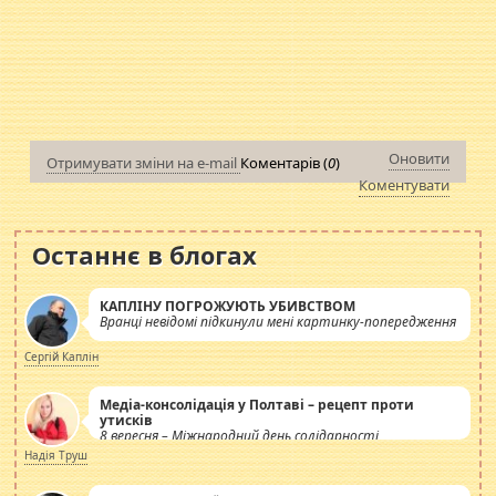
Оновити
Отримувати зміни на e-mail
Коментарів (
0
)
Коментувати
Останнє в блогах
КАПЛІНУ ПОГРОЖУЮТЬ УБИВСТВОМ
Вранці невідомі підкинули мені картинку-попередження
Сергій Каплін
Медіа-консолідація у Полтаві – рецепт проти
утисків
8 вересня – Міжнародний день солідарності
журналістів.
Надія Труш