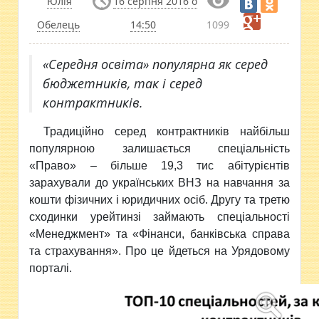
Юлія
16 серпня 2016 о
Обелець
14:50
1099
«Середня освіта» популярна як серед
бюджетників, так і серед
контрактників.
Традиційно серед контрактників найбільш
популярною
залишається спеціальність
«Право» – більше 19,3 тис абітурієнтів
зарахували до українських ВНЗ на навчання за
кошти фізичних і юридичних осіб. Другу та третю
сходинки урейтинзі займають спеціальності
«Менеджмент» та «Фінанси, банківська справа
та страхування». Про це йдеться на Урядовому
порталі.