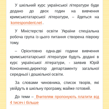
У шкільний курс української літератури буде
додано до двох годин на вивчення
кримськотатарської літератури, – йдеться на
korrespondent.net
.
У Міністерстві освіти України спеціальна
робоча група із цього питання створена півроку
тому.
– Орієнтовно одна-дві години вивчення
кримськотатарської літератури будуть додані в
курс української літератури, - заявив Юрій
Кононенко,
директор департаменту загальної
середньої і дошкільної освіти
.
За словами чиновника, список творів, які
увійдуть в шкільну програму, майже готовий.
До теми –
Вчителям пропонують платити від
4 тисяч і більше