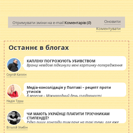
Оновити
Отримувати зміни на e-mail
Коментарів (
0
)
Коментувати
Останнє в блогах
КАПЛІНУ ПОГРОЖУЮТЬ УБИВСТВОМ
Вранці невідомі підкинули мені картинку-попередження
Сергій Каплін
Медіа-консолідація у Полтаві – рецепт проти
утисків
8 вересня – Міжнародний день солідарності
журналістів.
Надія Труш
ЧИ МАЮТЬ УКРАЇНЦІ ПЛАТИТИ ТРІЄЧНИКАМ
СТИПЕНДІЇ?
Рідко пишу лонгріди тим паче на такі теми, але вже
просто дістало! Обурюють сьогоднішні інсенуації
Віталій Улибін
навколо стипендіального питання. Штучно