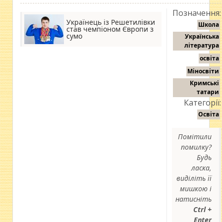
Позначення:
Українець із Решетилівки
Школа
став чемпіоном Європи з
сумо
Українська
література
освіта
Міносвіти
Кримські
татари
Категорії:
Освіта
Помітили
помилку?
Будь
ласка,
виділіть її
мишкою і
натисніть
Ctrl +
Enter