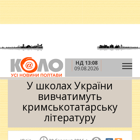
НД 13:08
»
»
»
Головна
Новини
Освіта
У школах України
09.08.2026
вивчатимуть кримськотатарську літературу
У школах України
вивчатимуть
кримськотатарську
літературу