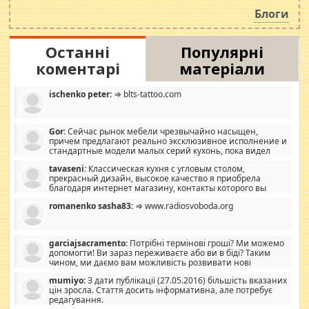
роздувається ще одна соціальна катастрофа.
Блоги
Останні
Популярні
коментарі
матеріали
ischenko peter:
⇒ blts-tattoo.com
Gor:
Сейчас рынок мебели чрезвычайно насыщен,
причем предлагают реально эксклюзивное исполнение и
стандартные модели малых серий кухонь, пока видел
отличную кухонную мебель по дизайну, мало походит на
tavaseni:
Классическая кухня с угловым столом,
стандартные формы, в MebelOk, креативненько и что главное -
прекрасный дизайн, высокое качество я приобрела
со вкусом все в порядке, без ненужных наворотов удорожающих
благодаря интернет магазину, контакты которого вы
мебель, а это не последний фактор.
можете просмотреть https://mwood.com.ua.
romanenko sasha83:
⇒ www.radiosvoboda.org
garciajsacramento:
Потрібні термінові гроші? Ми можемо
допомогти! Ви зараз переживаєте або ви в біді? Таким
чином, ми даємо вам можливість розвивати нові
розробки. Як багата людина, я почуваю себе зобов'язаним
mumiyo:
З дати публікації (27.05.2016) більшість вказаних
допомагати людям, які намагаються дати їм шанс. Кожен
цін зросла. Стаття досить інформативна, але потребує
заслуговує на другий шанс, і, оскільки влада не зможе, вони
редагування.
повинні приймати від інших. Для нас нема багато суми, і зрілість