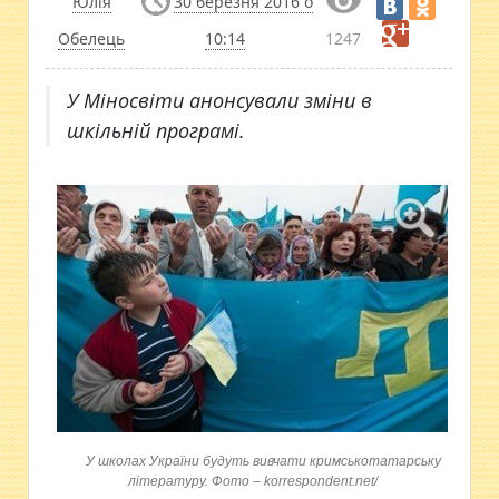
Юлія
30 березня 2016 о
Обелець
10:14
1247
У Міносвіти анонсували зміни в
шкільній програмі.
У школах України будуть вивчати кримськотатарську
літературу. Фото – korrespondent.net/