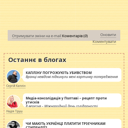
Оновити
Отримувати зміни на e-mail
Коментарів (
0
)
Коментувати
Останнє в блогах
КАПЛІНУ ПОГРОЖУЮТЬ УБИВСТВОМ
Вранці невідомі підкинули мені картинку-попередження
Сергій Каплін
Медіа-консолідація у Полтаві – рецепт проти
утисків
8 вересня – Міжнародний день солідарності
журналістів.
Надія Труш
ЧИ МАЮТЬ УКРАЇНЦІ ПЛАТИТИ ТРІЄЧНИКАМ
СТИПЕНДІЇ?