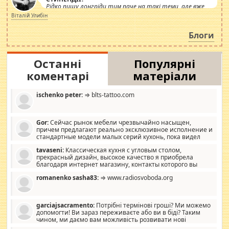
Рідко пишу лонгріди тим паче на такі теми, але вже
просто дістало! Обурюють сьогоднішні інсенуації
Віталій Улибін
навколо стипендіального питання. Штучно
роздувається ще одна соціальна катастрофа.
Блоги
Останні
Популярні
коментарі
матеріали
ischenko peter:
⇒ blts-tattoo.com
Gor:
Сейчас рынок мебели чрезвычайно насыщен,
причем предлагают реально эксклюзивное исполнение и
стандартные модели малых серий кухонь, пока видел
отличную кухонную мебель по дизайну, мало походит на
tavaseni:
Классическая кухня с угловым столом,
стандартные формы, в MebelOk, креативненько и что главное -
прекрасный дизайн, высокое качество я приобрела
со вкусом все в порядке, без ненужных наворотов удорожающих
благодаря интернет магазину, контакты которого вы
мебель, а это не последний фактор.
можете просмотреть https://mwood.com.ua.
romanenko sasha83:
⇒ www.radiosvoboda.org
garciajsacramento:
Потрібні термінові гроші? Ми можемо
допомогти! Ви зараз переживаєте або ви в біді? Таким
чином, ми даємо вам можливість розвивати нові
розробки. Як багата людина, я почуваю себе зобов'язаним