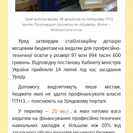
Уряд виділив майже 98 мільйонів на підтримку ПТО,
проте Полтавщині допомоги не обіцяють. Фото –
mistovechirne.in.ua
Уряд затвердив стабілізаційну дотацію
місцевим бюджетам на видатки для професійно-
технічної освіти у розмірі 97 млн 994 тисяч 600
гривень. Відповідну постанову Кабінету міністрів
України прийняли 14 липня під час засідання
Уряду.
Допомогу виділятимуть лише містам,
бюджети яких не здатні профінансувати власні
ПТНЗ, – пояснюють на Урядовому порталі.
У переліку –
20 міст
, в яких питома вага
видатків на фінансування професійно-технічних
навчальних закладів є більшою ніж 20% від
загального обсягу видатків місцевого бюджету.