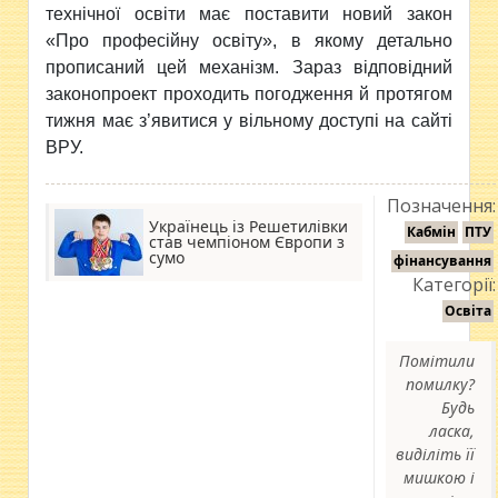
технічної освіти має поставити новий закон
«Про професійну освіту», в якому детально
прописаний цей механізм. Зараз відповідний
законопроект проходить погодження й протягом
тижня має з’явитися у вільному доступі на сайті
ВРУ.
Позначення:
Українець із Решетилівки
Кабмін
ПТУ
став чемпіоном Європи з
сумо
фінансування
Категорії:
Освіта
Помітили
помилку?
Будь
ласка,
виділіть її
мишкою і