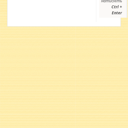
натисніть
Ctrl +
Enter