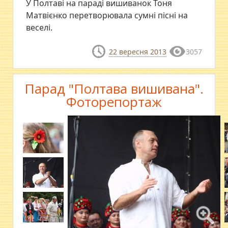
У Полтаві на параді вишиванок Тоня
Матвієнко перетворювала сумні пісні на
веселі.
22 вересня 2013
3057
Парад "Полтава вишивана".
Фоторепортаж