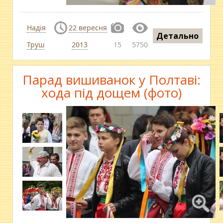
Надія
22 вересня
Детально
Труш
2013
15
5750
Парад вишиванок у Полтаві:
хода під дощем (фото)