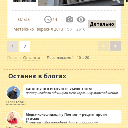
Ольга
14
Детально
Матвієнко
вересня 2013
50
2616
<
>
1
2
Перша
Остання
Переглядаємо 1 - 10 із 20
Останнє в блогах
КАПЛІНУ ПОГРОЖУЮТЬ УБИВСТВОМ
Вранці невідомі підкинули мені картинку-попередження
Сергій Каплін
Медіа-консолідація у Полтаві – рецепт проти
утисків
8 вересня – Міжнародний день солідарності
журналістів.
Надія Труш