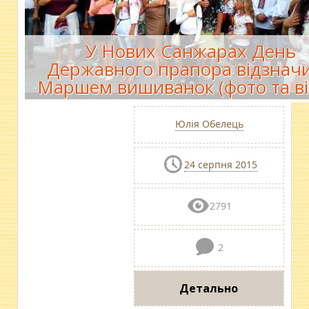
У Нових Санжарах День
Державного прапора відзнач
Маршем вишиванок (фото та ві
Юлія Обелець
24 серпня 2015
2791
2
Детально