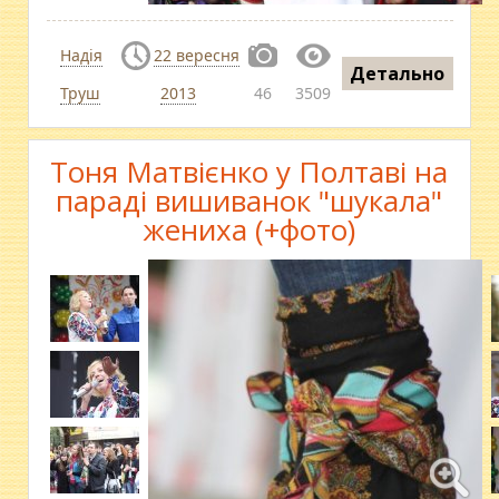
Надія
22 вересня
Детально
Труш
2013
46
3509
Тоня Матвієнко у Полтаві на
параді вишиванок "шукала"
жениха (+фото)