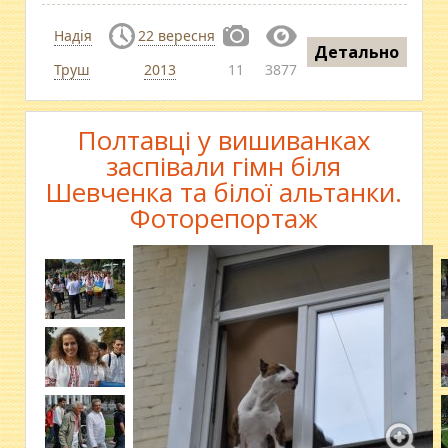
Надія
22 вересня
Детально
Труш
2013
11
3877
Полтавці у вишиванках
заспівали гімн біля
Шевченка та білої альтанки.
Фоторепортаж