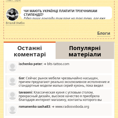
ЧИ МАЮТЬ УКРАЇНЦІ ПЛАТИТИ ТРІЄЧНИКАМ
СТИПЕНДІЇ?
Рідко пишу лонгріди тим паче на такі теми, але вже
просто дістало! Обурюють сьогоднішні інсенуації
Віталій Улибін
навколо стипендіального питання. Штучно
роздувається ще одна соціальна катастрофа.
Блоги
Останні
Популярні
коментарі
матеріали
ischenko peter:
⇒ blts-tattoo.com
Gor:
Сейчас рынок мебели чрезвычайно насыщен,
причем предлагают реально эксклюзивное исполнение и
стандартные модели малых серий кухонь, пока видел
отличную кухонную мебель по дизайну, мало походит на
tavaseni:
Классическая кухня с угловым столом,
стандартные формы, в MebelOk, креативненько и что главное -
прекрасный дизайн, высокое качество я приобрела
со вкусом все в порядке, без ненужных наворотов удорожающих
благодаря интернет магазину, контакты которого вы
мебель, а это не последний фактор.
можете просмотреть https://mwood.com.ua.
romanenko sasha83:
⇒ www.radiosvoboda.org