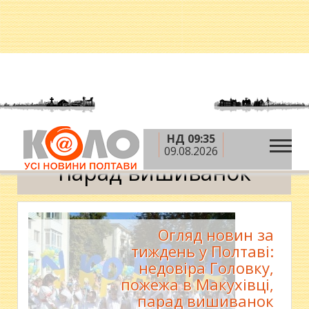
НД 09:35
»
Головна
парад вишиванок
09.08.2026
парад вишиванок
Огляд новин за
тиждень у Полтаві:
недовіра Головку,
пожежа в Макухівці,
парад вишиванок