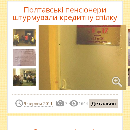
Полтавські пенсіонери
штурмували кредитну спілку
Детально
9 червня 2011
7
1644