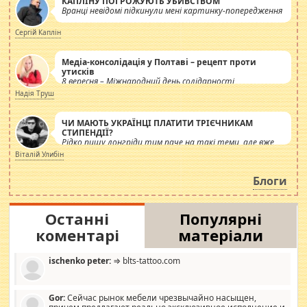
КАПЛІНУ ПОГРОЖУЮТЬ УБИВСТВОМ
Вранці невідомі підкинули мені картинку-попередження
Сергій Каплін
Медіа-консолідація у Полтаві – рецепт проти
утисків
8 вересня – Міжнародний день солідарності
журналістів.
Надія Труш
ЧИ МАЮТЬ УКРАЇНЦІ ПЛАТИТИ ТРІЄЧНИКАМ
СТИПЕНДІЇ?
Рідко пишу лонгріди тим паче на такі теми, але вже
просто дістало! Обурюють сьогоднішні інсенуації
Віталій Улибін
навколо стипендіального питання. Штучно
роздувається ще одна соціальна катастрофа.
Блоги
Останні
Популярні
коментарі
матеріали
ischenko peter:
⇒ blts-tattoo.com
Gor:
Сейчас рынок мебели чрезвычайно насыщен,