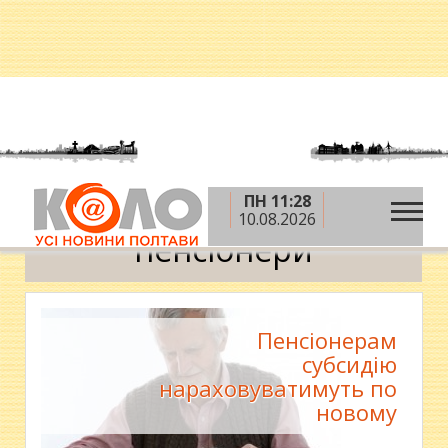
ПН 11:28
»
Головна
пенсіонери
10.08.2026
пенсіонери
Пенсіонерам
субсидію
нараховуватимуть по
новому