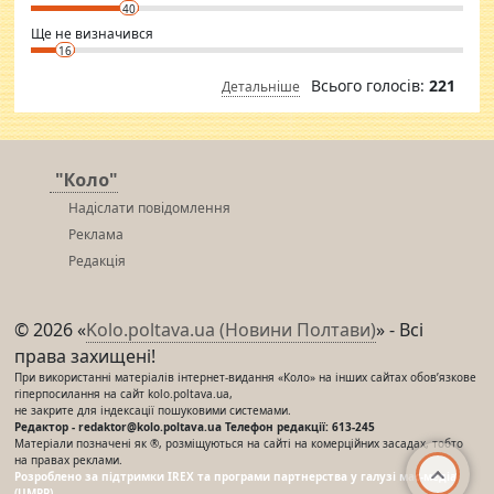
40
Ще не визначився
16
Всього голосів:
221
Детальніше
"Коло"
Надіслати повідомлення
Реклама
Редакція
© 2026 «
Kolo.poltava.ua (Новини Полтави)
» - Всі
права захищені!
При використанні матеріалів інтернет-видання «Коло» на інших сайтах обов’язкове
гіперпосилання на сайт kolo.poltava.ua,
не закрите для індексації пошуковими системами.
Редактор - redaktor@kolo.poltava.ua Телефон редакції: 613-245
Матеріали позначені як ®, розміщуються на сайті на комерційних засадах, тобто
на правах реклами.
Розроблено за підтримки IREX та програми партнерства у галузі мас-медіа
(UMPP)