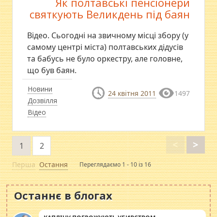
Як полтавські пенсіонери
святкують Великдень під баян
Відео. Сьогодні на звичному місці збору (у
самому центрі міста) полтавських дідусів
та бабусь не було оркестру, але головне,
що був баян.
Новини
24 квітня 2011
1497
Дозвілля
Відео
<
>
1
2
Перша
Остання
Переглядаємо 1 - 10 із 16
Останнє в блогах