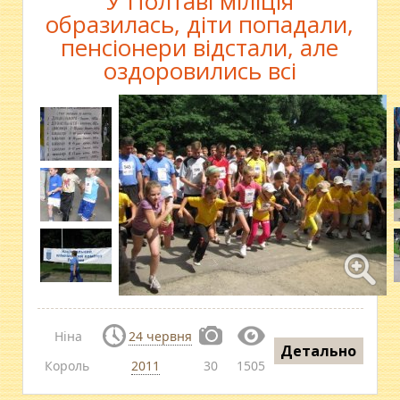
У Полтаві міліція
образилась, діти попадали,
пенсіонери відстали, але
оздоровились всі
Ніна
24 червня
Детально
Король
2011
30
1505