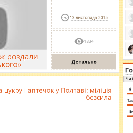
13 листопада 2015
ро
се
да
ос
1834
ін
за
тіл
ж роздали
ком
bea
ми
Детально
ького»
tha
на
nig
Г
по
in 
Sol
Чи 
Ind
gir
bod
 цукру і аптечок у Полтаві: міліція
Ні
alw
безсила
Mir
you
Так
⇒ 
Ще