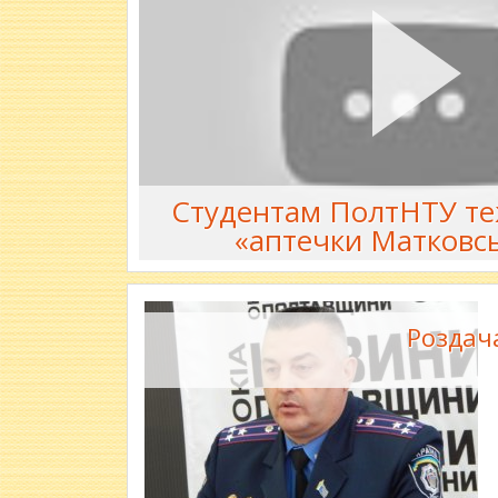
Студентам ПолтНТУ те
«аптечки Матковс
Роздача