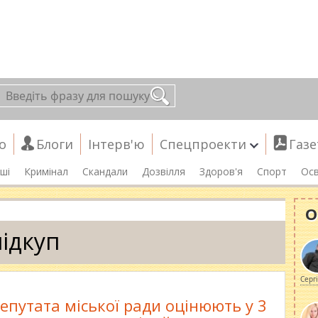
о
Блоги
Інтерв'ю
Спецпроекти
Газе
ші
Кримінал
Скандали
Дозвілля
Здоров'я
Спорт
Осв
О
підкуп
Серг
епутата міської ради оцінюють у 3