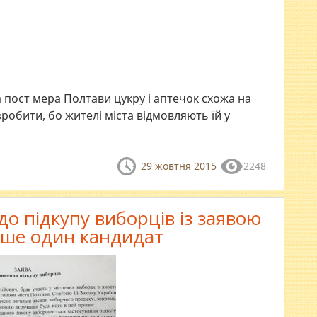
 пост мера Полтави цукру і аптечок схожа на
зробити, бо жителі міста відмовляють їй у
29 жовтня 2015
2248
 підкупу виборців із заявою
ише один кандидат