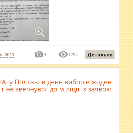
Детально
ня 2015
4
1792
А: у Полтаві в день виборів жоден
 не звернувся до міліції із заявою