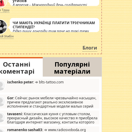
утисків
8 вересня – Міжнародний день солідарності
журналістів.
я Труш
ЧИ МАЮТЬ УКРАЇНЦІ ПЛАТИТИ ТРІЄЧНИКАМ
СТИПЕНДІЇ?
Рідко пишу лонгріди тим паче на такі теми,
але вже просто дістало! Обурюють сьогоднішні
лій Улибін
інсенуації навколо стипендіального питання.
Штучно роздувається ще одна соціальна
Блоги
катастрофа.
Останні
Популярні
коментарі
матеріали
ischenko peter:
⇒ blts-tattoo.com
Gor:
Сейчас рынок мебели чрезвычайно насыщен,
причем предлагают реально эксклюзивное
исполнение и стандартные модели малых серий
хонь, пока видел отличную кухонную мебель по
tavaseni:
Классическая кухня с угловым столом,
зайну, мало походит на стандартные формы, в MebelOk,
прекрасный дизайн, высокое качество я приобрела
еативненько и что главное - со вкусом все в порядке,
благодаря интернет магазину, контакты которого
з ненужных наворотов удорожающих мебель, а это не
 можете просмотреть https://mwood.com.ua.
следний фактор.
romanenko sasha83:
⇒ www.radiosvoboda.org