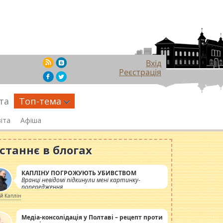
Вхід
Реєстрація
та
Топ-тема
іта
Афіша
станнє в блогах
КАПЛІНУ ПОГРОЖУЮТЬ УБИВСТВОМ
Вранці невідомі підкинули мені картинку-
попередження
ій Каплін
Медіа-консолідація у Полтаві – рецепт проти