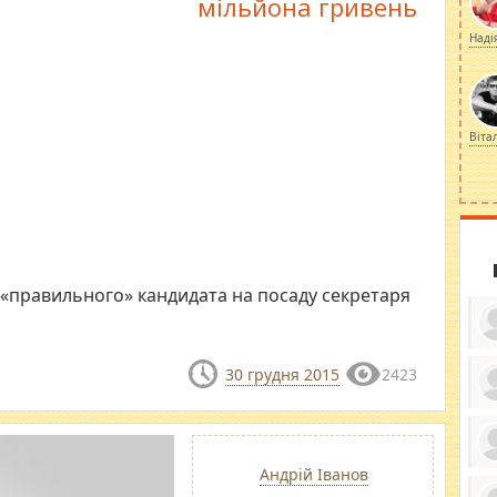
мільйона гривень
Наді
Віта
 «правильного» кандидата на посаду секретаря
30 грудня 2015
2423
ку
ди
кр
бе
Андрій Іванов
вы
по