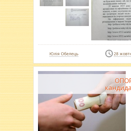
Юлія Обелець
28 жовт
ОПОР
кандидат