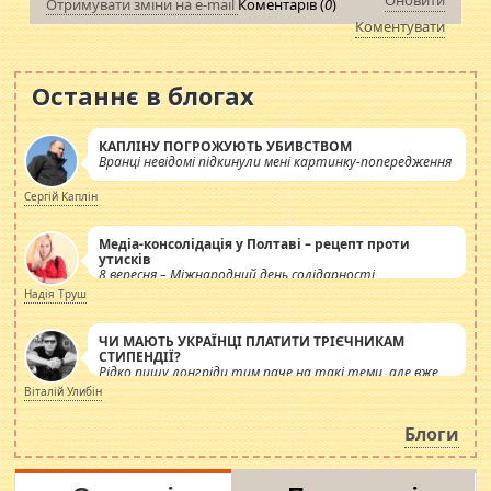
Оновити
Отримувати зміни на e-mail
Коментарів (
0
)
Коментувати
Останнє в блогах
КАПЛІНУ ПОГРОЖУЮТЬ УБИВСТВОМ
Вранці невідомі підкинули мені картинку-попередження
Сергій Каплін
Медіа-консолідація у Полтаві – рецепт проти
утисків
8 вересня – Міжнародний день солідарності
журналістів.
Надія Труш
ЧИ МАЮТЬ УКРАЇНЦІ ПЛАТИТИ ТРІЄЧНИКАМ
СТИПЕНДІЇ?
Рідко пишу лонгріди тим паче на такі теми, але вже
просто дістало! Обурюють сьогоднішні інсенуації
Віталій Улибін
навколо стипендіального питання. Штучно
роздувається ще одна соціальна катастрофа.
Блоги