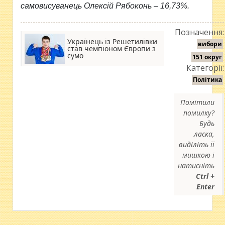
самовисуванець Олексій Рябоконь – 16,73%.
Позначення:
Українець із Решетилівки
вибори
став чемпіоном Європи з
сумо
151 округ
Категорії:
Політика
Помітили
помилку?
Будь
ласка,
виділіть її
мишкою і
натисніть
Ctrl +
Enter