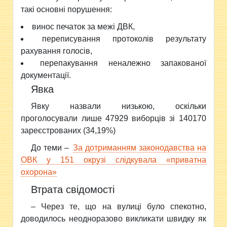
такі основні порушення:
винос печаток за межі ДВК,
переписування протоколів результату
рахування голосів,
перепакування неналежно запакованої
документації.
Явка
Явку назвали низькою, оскільки
проголосували лише 47929 виборців зі 140170
зареєстрованих (34,19%)
До теми –
За дотриманням законодавства на
ОВК у 151 окрузі слідкувала «приватна
охорона»
Втрата свідомості
– Через те, що на вулиці було спекотно,
доводилось неодноразово викликати швидку як