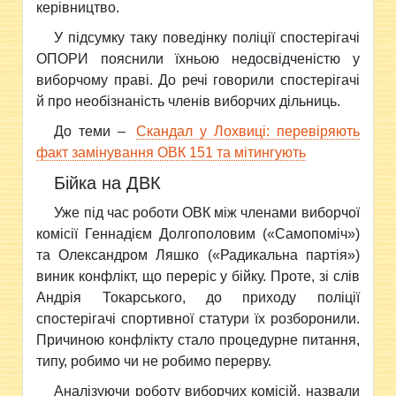
керівництво.
У підсумку таку поведінку поліції спостерігачі
ОПОРИ пояснили їхньою недосвідченістю у
виборчому праві. До речі говорили спостерігачі
й про необізнаність членів виборчих дільниць.
До теми –
Скандал у Лохвиці: перевіряють
факт замінування ОВК 151 та мітингують
Бійка на ДВК
Уже під час роботи ОВК між членами виборчої
комісії Геннадієм Долгополовим («Самопоміч»)
та Олександром Ляшко («Радикальна партія»)
виник конфлікт, що переріс у бійку. Проте, зі слів
Андрія Токарського, до приходу поліції
спостерігачі спортивної статури їх розборонили.
Причиною конфлікту стало процедурне питання,
типу, робимо чи не робимо перерву.
Аналізуючи роботу виборчих комісій, назвали