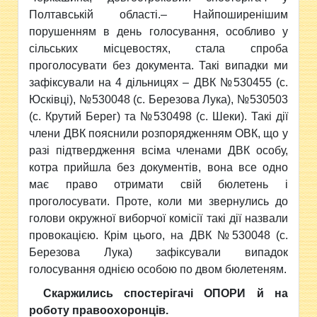
Полтавській області.– Найпоширенішим
порушенням в день голосування, особливо у
сільських місцевостях, стала спроба
проголосувати без документа. Такі випадки ми
зафіксували на 4 дільницях – ДВК №530455 (с.
Юсківці), №530048 (с. Березова Лука), №530503
(с. Крутий Берег) та №530498 (с. Шеки). Такі дії
члени ДВК пояснили розпорядженням ОВК, що у
разі підтвердження всіма членами ДВК особу,
котра прийшла без документів, вона все одно
має право отримати свій бюлетень і
проголосувати. Проте, коли ми звернулись до
голови окружної виборчої комісії такі дії назвали
провокацією. Крім цього, на ДВК №530048 (с.
Березова Лука) зафіксували випадок
голосування однією особою по двом бюлетеням.
Скаржились спостерігачі ОПОРИ й на
роботу правоохоронців.