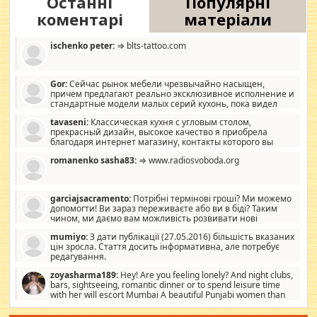
Останні
Популярні
коментарі
матеріали
ischenko peter:
⇒ blts-tattoo.com
Gor:
Сейчас рынок мебели чрезвычайно насыщен,
причем предлагают реально эксклюзивное исполнение и
стандартные модели малых серий кухонь, пока видел
отличную кухонную мебель по дизайну, мало походит на
tavaseni:
Классическая кухня с угловым столом,
стандартные формы, в MebelOk, креативненько и что главное -
прекрасный дизайн, высокое качество я приобрела
со вкусом все в порядке, без ненужных наворотов удорожающих
благодаря интернет магазину, контакты которого вы
мебель, а это не последний фактор.
можете просмотреть https://mwood.com.ua.
romanenko sasha83:
⇒ www.radiosvoboda.org
garciajsacramento:
Потрібні термінові гроші? Ми можемо
допомогти! Ви зараз переживаєте або ви в біді? Таким
чином, ми даємо вам можливість розвивати нові
розробки. Як багата людина, я почуваю себе зобов'язаним
mumiyo:
З дати публікації (27.05.2016) більшість вказаних
допомагати людям, які намагаються дати їм шанс. Кожен
цін зросла. Стаття досить інформативна, але потребує
заслуговує на другий шанс, і, оскільки влада не зможе, вони
редагування.
повинні приймати від інших. Для нас нема багато суми, і зрілість
ми визначаємо за взаємною згодою. Ні сюрпризів, ні додаткових
zoyasharma189:
Hey! Are you feeling lonely? And night clubs,
витрат, а тільки узгоджених сум і нічого іншого. Не чекайте і не
bars, sightseeing, romantic dinner or to spend leisure time
коментуйте цей пост. Введіть суму, яку ви хочете подати, і ми
with her will escort Mumbai A beautiful Punjabi women than
зв'яжемося з вами з усіма варіантами. зв'яжіться з нами
sexy escort companion in arms that you guys feel like 5 star luxury
сьогодні на garciajsacramento@gmail.com Вам потрібні термінові
hotel had to spend the night in their search for loved solitaire free