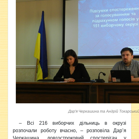
Дар'я Черкашина та Андрій Токарськи
– Всі 216 виборчих дільниць в окрузі
розпочали роботу вчасно, – розповіла Дар’я
Черкашина, довгостроковий спостерігач у