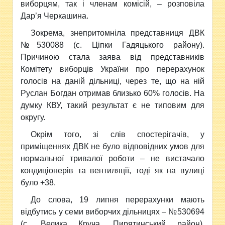
виборцям, так і членам комісій, – розповіла
Дар’я Черкашина.
Зокрема, знепритомніла представниця ДВК
№530088 (с. Ціпки Гадяцького району).
Причиною стала заява від представників
Комітету виборців України про перерахунок
голосів на даній дільниці, через те, що на ній
Руслан Богдан отримав близько 60% голосів.
На
думку КВУ, такий результат є не типовим для
округу.
Окрім того, зі слів спостерігачів, у
приміщеннях ДВК не було відповідних умов для
нормальної тривалої роботи – не вистачало
кондиціонерів та вентиляції, тоді як на вулиці
було +38.
До слова, 19 липня перерахунки мають
відбутись у семи виборчих дільницях – №530694
(с. Велика Круча, Пирятинський район),