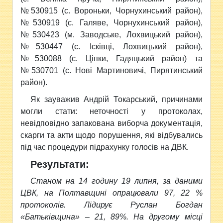
№530915 (с. Вороньки, Чорнухинський район),
№530919 (с. Галяве, Чорнухинський район),
№530423 (м. Заводське, Лохвицький район),
№530447 (с. Ісківці, Лохвицький район),
№530088 (с. Ціпки, Гадяцький район) та
№530701 (с. Нові Мартиновичі, Пирятинський
район).
Як зауважив Андрій Токарський, причинами
могли стати: неточності у протоколах,
невідповідно запакована виборча документація,
скарги та акти щодо порушення, які відбувались
під час процедури підрахунку голосів на ДВК.
Результати:
Станом на 14 годину 19 липня, за даними
ЦВК, на Полтавщині опрацювали 97, 22 %
протоколів. Лідирує Руслан Богдан
«Батьківщина» – 21, 89%. На другому місці