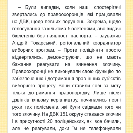
– Були випадки, коли наші спостерігачі
звертались до правоохоронців, які працювали
на ДВК, щодо певних порушень. Зокрема, щодо
голосування за кількома бюлетенями, або видачі
бюлетенів без наявності паспорта, – зауважив
Андрій Токарський, регіональний координатор
виборчих програм. – Проте поліціянти просто
відвертались, демонструючи, що не мають
бажання реагувати на вчинення злочину.
Правоохоронці не виконували свою функцію по
забезпеченню і дотримання прав інших суб’єктів
виборчого процесу. Вони ставили собі за мету
тільки дотримання правопорядку. Лише після
дзвінків їхньому керівництву, починались певні
рухи тих полісменів, які були свідками того чи
того злочину. На ДВК 151 округу ставався злочин
і в присутності 20 поліцейських, які все бачили,
але не реагували, доки їм не телефонували