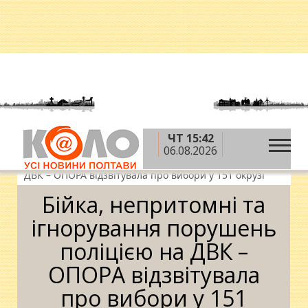
ЧТ 15:42
»
»
»
Головна
Новини
Політика
Бійка,
06.08.2026
непритомні та ігнорування порушень поліцією на
ДВК – ОПОРА відзвітувала про вибори у 151 окрузі
Бійка, непритомні та
ігнорування порушень
поліцією на ДВК –
ОПОРА відзвітувала
про вибори у 151