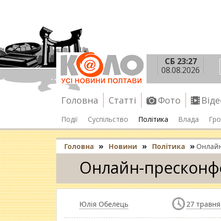
СБ 23:27
08.08.2026
Головна
Статті
Фото
Віде
Події
Суспільство
Політика
Влада
Гро
»
»
»
Головна
Новини
Політика
Онлайн
Онлайн-пресконфе
Юлія Обелець
27 травня