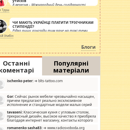
утисків
8 вересня – Міжнародний день солідарності
журналістів.
я Труш
ЧИ МАЮТЬ УКРАЇНЦІ ПЛАТИТИ ТРІЄЧНИКАМ
СТИПЕНДІЇ?
Рідко пишу лонгріди тим паче на такі теми,
але вже просто дістало! Обурюють сьогоднішні
лій Улибін
інсенуації навколо стипендіального питання.
Штучно роздувається ще одна соціальна
Блоги
катастрофа.
Останні
Популярні
коментарі
матеріали
ischenko peter:
⇒ blts-tattoo.com
Gor:
Сейчас рынок мебели чрезвычайно насыщен,
причем предлагают реально эксклюзивное
исполнение и стандартные модели малых серий
хонь, пока видел отличную кухонную мебель по
tavaseni:
Классическая кухня с угловым столом,
зайну, мало походит на стандартные формы, в MebelOk,
прекрасный дизайн, высокое качество я приобрела
еативненько и что главное - со вкусом все в порядке,
благодаря интернет магазину, контакты которого
з ненужных наворотов удорожающих мебель, а это не
 можете просмотреть https://mwood.com.ua.
следний фактор.
romanenko sasha83:
⇒ www.radiosvoboda.org