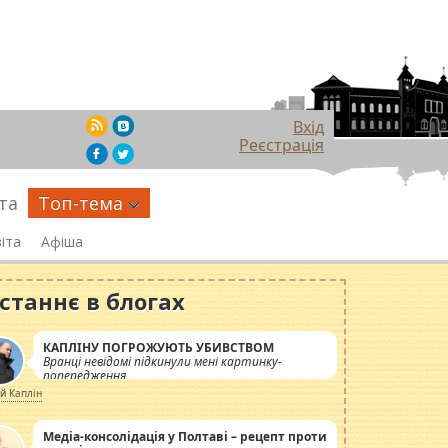
Вхід
Реєстрація
та
Топ-тема
іта
Афіша
станнє в блогах
КАПЛІНУ ПОГРОЖУЮТЬ УБИВСТВОМ
Вранці невідомі підкинули мені картинку-
попередження
ій Каплін
Медіа-консолідація у Полтаві – рецепт проти