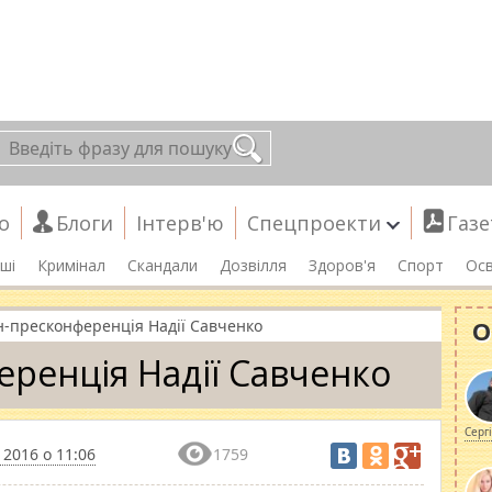
о
Блоги
Інтерв'ю
Спецпроекти
Газе
ші
Кримінал
Скандали
Дозвілля
Здоров'я
Спорт
Осв
О
-пресконференція Надії Савченко
ренція Надії Савченко
Серг
 2016 о 11:06
1759