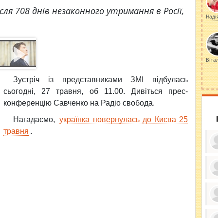
сля 708 днів незаконного утримання в Росії,
Наді
Віта
Зустріч із представниками ЗМІ відбулась
сьогодні, 27 травня, об 11.00. Дивіться п
рес-
конференцію Савченко на Радіо свобода.
Нагадаємо,
українка повернулась до Києва 25
травня
.
ку
ди
кр
бе
вы
по