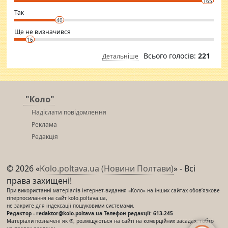
165
club.
⇒ sakshimirchandani.com
Так
40
Ще не визначився
16
Всього голосів:
221
Детальніше
"Коло"
Надіслати повідомлення
Реклама
Редакція
© 2026 «
Kolo.poltava.ua (Новини Полтави)
» - Всі
права захищені!
При використанні матеріалів інтернет-видання «Коло» на інших сайтах обов’язкове
гіперпосилання на сайт kolo.poltava.ua,
не закрите для індексації пошуковими системами.
Редактор - redaktor@kolo.poltava.ua Телефон редакції: 613-245
Матеріали позначені як ®, розміщуються на сайті на комерційних засадах, тобто