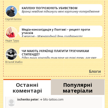
КАПЛІНУ ПОГРОЖУЮТЬ УБИВСТВОМ
Вранці невідомі підкинули мені картинку-попередження
Сергій Каплін
Медіа-консолідація у Полтаві – рецепт проти
утисків
8 вересня – Міжнародний день солідарності
журналістів.
Надія Труш
ЧИ МАЮТЬ УКРАЇНЦІ ПЛАТИТИ ТРІЄЧНИКАМ
СТИПЕНДІЇ?
Рідко пишу лонгріди тим паче на такі теми, але вже
просто дістало! Обурюють сьогоднішні інсенуації
Віталій Улибін
навколо стипендіального питання. Штучно
роздувається ще одна соціальна катастрофа.
Блоги
Останні
Популярні
коментарі
матеріали
ischenko peter:
⇒ blts-tattoo.com