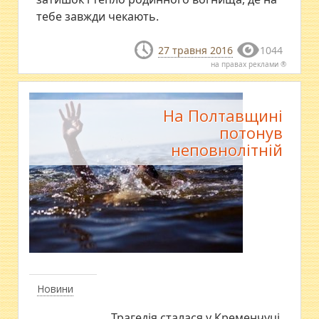
тебе завжди чекають.
27 травня 2016
1044
на правах реклами ®
На Полтавщині
потонув
неповнолітній
Новини
Трагедія сталася у Кременчуці.