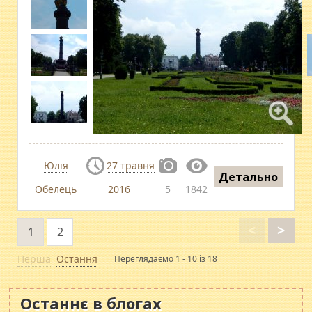
Юлія
27 травня
Детально
Обелець
2016
5
1842
<
>
1
2
Перша
Остання
Переглядаємо 1 - 10 із 18
Останнє в блогах