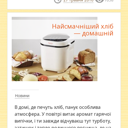
Найсмачніший хліб
― домашній
Новини
В домі, де печуть хліб, панує особлива
атмосфера. У повітрі витає аромат гарячої
випічки, і ти завжди відчуваєш тут турботу,
затишок і тепло родинного вогнища, де на