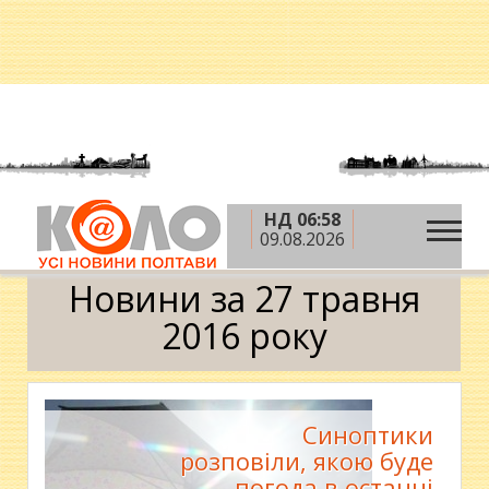
НД 06:58
»
»
»
Головна
2016 рік
травень
27 травня
09.08.2026
Календар
Новини за 27 травня
2016 року
Синоптики
розповіли, якою буде
погода в останні