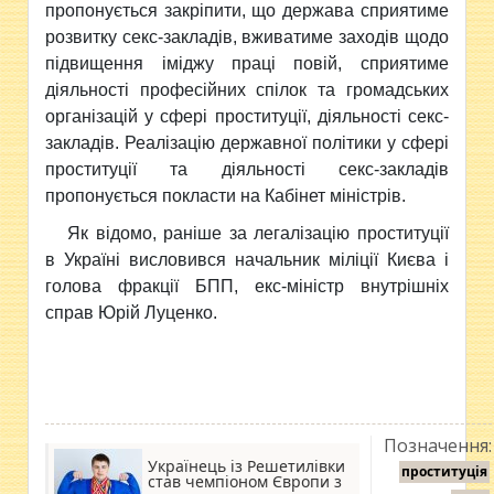
пропонується закріпити, що держава сприятиме
розвитку секс-закладів, вживатиме заходів щодо
підвищення іміджу праці повій, сприятиме
діяльності професійних спілок та громадських
організацій у сфері проституції, діяльності секс-
закладів. Реалізацію державної політики у сфері
проституції та діяльності секс-закладів
пропонується покласти на Кабінет міністрів.
Як відомо, раніше за легалізацію проституції
в Україні висловився начальник міліції Києва і
голова фракції БПП, екс-міністр внутрішніх
справ Юрій Луценко.
Позначення:
Українець із Решетилівки
проституція
став чемпіоном Європи з