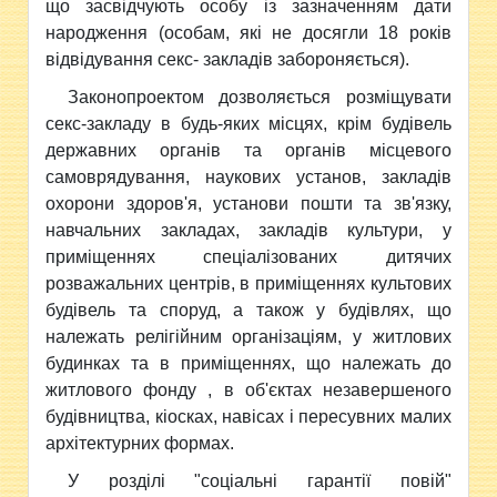
що засвідчують особу із зазначенням дати
народження (особам, які не досягли 18 років
відвідування секс- закладів забороняється).
Законопроектом дозволяється розміщувати
секс-закладу в будь-яких місцях, крім будівель
державних органів та органів місцевого
самоврядування, наукових установ, закладів
охорони здоров'я, установи пошти та зв'язку,
навчальних закладах, закладів культури, у
приміщеннях спеціалізованих дитячих
розважальних центрів, в приміщеннях культових
будівель та споруд, а також у будівлях, що
належать релігійним організаціям, у житлових
будинках та в приміщеннях, що належать до
житлового фонду , в об'єктах незавершеного
будівництва, кіосках, навісах і пересувних малих
архітектурних формах.
У розділі "соціальні гарантії повій"