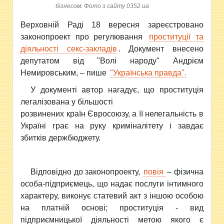
бізнесом. Фото з сайту 0352.ua
Верховній Раді 18 вересня зареєстровано
законопроект про регулювання
проституції та
діяльності секс-закладів
. Документ внесено
депутатом від "Волі народу" Андрієм
Немировським, – пише
"Українська правда".
У документі автор нагадує, що проституція
легалізована у більшості
розвинених країн Євросоюзу, а її нелегальність в
Україні грає на руку криміналітету і завдає
збитків держбюджету.
Відповідно до законопроекту,
повія
– фізична
особа-підприємець, що надає послуги інтимного
характеру, виконує статевий акт з іншою особою
на платній основі; проституція - вид
підприємницької діяльності метою якого є