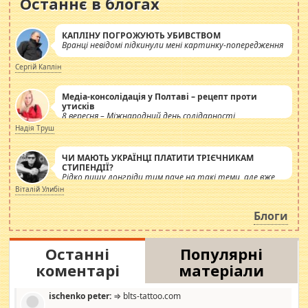
Останнє в блогах
КАПЛІНУ ПОГРОЖУЮТЬ УБИВСТВОМ
Вранці невідомі підкинули мені картинку-попередження
Сергій Каплін
Медіа-консолідація у Полтаві – рецепт проти
утисків
8 вересня – Міжнародний день солідарності
журналістів.
Надія Труш
ЧИ МАЮТЬ УКРАЇНЦІ ПЛАТИТИ ТРІЄЧНИКАМ
СТИПЕНДІЇ?
Рідко пишу лонгріди тим паче на такі теми, але вже
просто дістало! Обурюють сьогоднішні інсенуації
Віталій Улибін
навколо стипендіального питання. Штучно
роздувається ще одна соціальна катастрофа.
Блоги
Останні
Популярні
коментарі
матеріали
ischenko peter:
⇒ blts-tattoo.com