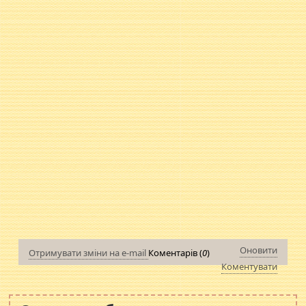
Оновити
Отримувати зміни на e-mail
Коментарів (
0
)
Коментувати