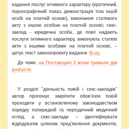
надання послуг інтимного характеру (еротичний,
порнографічний показ, демонстрація тіла іншій
особі на платній основі), виконання статевого
акту з іншою особою на платній основі; секс-
заклад - юридична особа, де повії надають
послуги інтимного характеру, виконують статеві
акти з іншими особами на платній основі, –
цитує текст законопроекту видання
lb.ua.
До теми:
на Полтавщині 3 жінки тримали дім
розпусти.
У розділі "діяльність повій і секс-закладів"
автор пропонує закріпити обов'язок повій
проходити у встановленому законодавством
порядку попередній та періодичний медичний
огляд, а секс-заклади – ідентифікувати
відвідувачів шляхом пред'явлення документів,