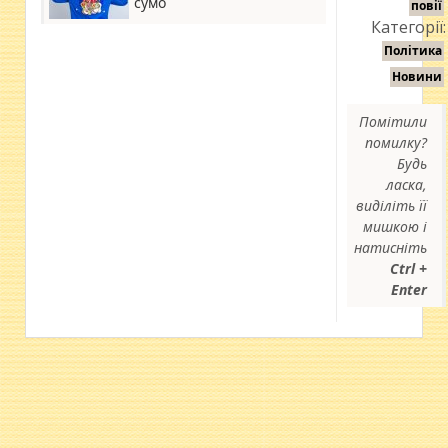
сумо
повії
Категорії:
Політика
Новини
Помітили
помилку?
Будь
ласка,
виділіть її
мишкою і
натисніть
Ctrl +
Enter