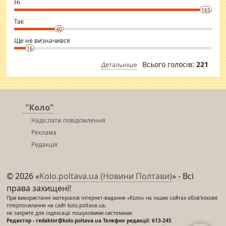
Ні
conscious in order to keep yourself fit and regularly go to the health
165
club.
⇒ sakshimirchandani.com
Так
40
Ще не визначився
16
Всього голосів:
221
Детальніше
"Коло"
Надіслати повідомлення
Реклама
Редакція
© 2026 «
Kolo.poltava.ua (Новини Полтави)
» - Всі
права захищені!
При використанні матеріалів інтернет-видання «Коло» на інших сайтах обов’язкове
гіперпосилання на сайт kolo.poltava.ua,
не закрите для індексації пошуковими системами.
Редактор - redaktor@kolo.poltava.ua Телефон редакції: 613-245