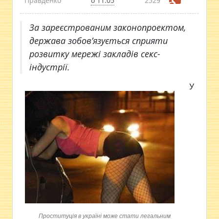
Правденко
о 11:05
2529
За зареєстрованим законопроектом,
держава зобов’язується сприяти
розвитку мережі закладів секс-
індустрії.
У
Проституція в україні може стати легальним