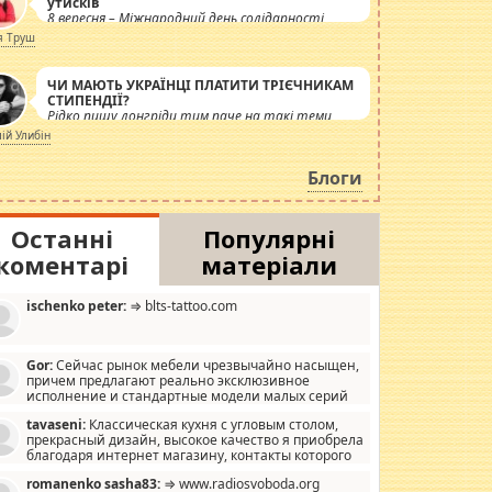
утисків
8 вересня – Міжнародний день солідарності
журналістів.
я Труш
ЧИ МАЮТЬ УКРАЇНЦІ ПЛАТИТИ ТРІЄЧНИКАМ
СТИПЕНДІЇ?
Рідко пишу лонгріди тим паче на такі теми,
але вже просто дістало! Обурюють сьогоднішні
лій Улибін
інсенуації навколо стипендіального питання.
Штучно роздувається ще одна соціальна
Блоги
катастрофа.
Останні
Популярні
коментарі
матеріали
ischenko peter:
⇒ blts-tattoo.com
Gor:
Сейчас рынок мебели чрезвычайно насыщен,
причем предлагают реально эксклюзивное
исполнение и стандартные модели малых серий
хонь, пока видел отличную кухонную мебель по
tavaseni:
Классическая кухня с угловым столом,
зайну, мало походит на стандартные формы, в MebelOk,
прекрасный дизайн, высокое качество я приобрела
еативненько и что главное - со вкусом все в порядке,
благодаря интернет магазину, контакты которого
з ненужных наворотов удорожающих мебель, а это не
 можете просмотреть https://mwood.com.ua.
следний фактор.
romanenko sasha83:
⇒ www.radiosvoboda.org