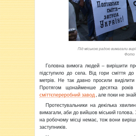
Під міською радою вимагали вир
Фото 
Головна вимога людей – вирішити про
підступило до села. Від гори сміття д
метрів. Не так давно просили виділити
Протягом щонайменше десятка років
сміттєпереробний завод
, але поки не зна
Протестувальники на декілька хвили
вимагали, аби до вийшов міський голова.
на робочому місці немає, тож вони виріши
заступників.