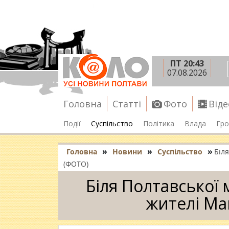
ПТ 20:43
07.08.2026
Головна
Статті
Фото
Віде
Події
Суспільство
Політика
Влада
Гро
»
»
»
Головна
Новини
Суспільство
Біл
(ФОТО)
Біля Полтавської
жителі Ма