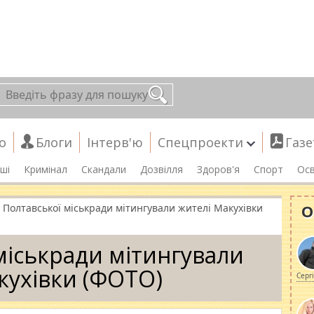
о
Блоги
Інтерв'ю
Спецпроекти
Газе
ші
Кримінал
Скандали
Дозвілля
Здоров'я
Спорт
Осв
О
я Полтавської міськради мітингували жителі Макухівки
 міськради мітингували
кухівки (ФОТО)
Серг