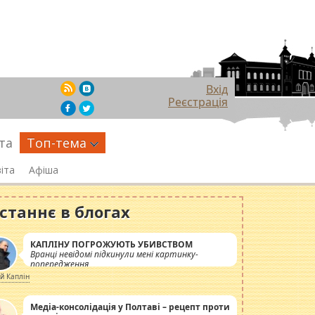
Вхід
Реєстрація
та
Топ-тема
іта
Афіша
станнє в блогах
КАПЛІНУ ПОГРОЖУЮТЬ УБИВСТВОМ
Вранці невідомі підкинули мені картинку-
попередження
ій Каплін
Медіа-консолідація у Полтаві – рецепт проти