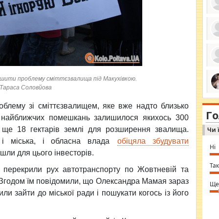
ро
се
да
ос
ін
за
ішити проблему сміттєзвалища під Макухівкою.
тіл
Тараса Соловйова
ком
bea
ми
tha
на
блему зі сміттєзвалищем, яке вже надто близько
nig
Г
по
in 
о найближчих помешкань залишилося якихось 300
Sol
 ще 18 гектарів землі для розширення звалища.
Чи 
Ind
gir
 і міська, і обласна влада
обіцяла збудувати
bod
Ні
alw
йшли для цього інвесторів.
Mir
you
Так
н перекрили рух автотранспорту по Жовтневій та
⇒ 
 Згодом їм повідомили, що Олександра Мамая зараз
Ще
ли зайти до міської ради і пошукати когось із його