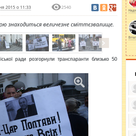
ня 2015 о 11:33
2540
Наді
авою знаходиться величезне сміттєзвалище.
Віта
іської ради розгорнули транспаранти близько 50
ку
ди
кр
бе
вы
по