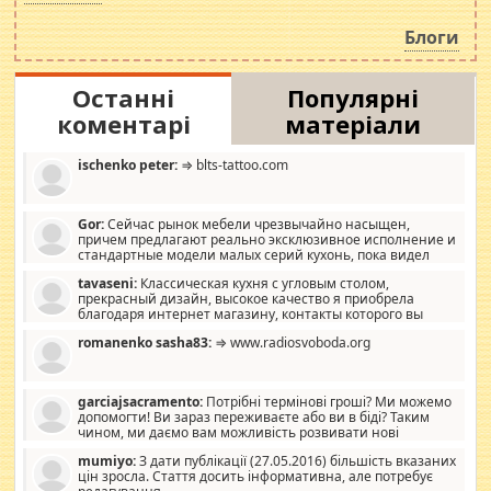
навколо стипендіального питання. Штучно
роздувається ще одна соціальна катастрофа.
Блоги
Останні
Популярні
коментарі
матеріали
ischenko peter:
⇒ blts-tattoo.com
Gor:
Сейчас рынок мебели чрезвычайно насыщен,
причем предлагают реально эксклюзивное исполнение и
стандартные модели малых серий кухонь, пока видел
отличную кухонную мебель по дизайну, мало походит на
tavaseni:
Классическая кухня с угловым столом,
стандартные формы, в MebelOk, креативненько и что главное -
прекрасный дизайн, высокое качество я приобрела
со вкусом все в порядке, без ненужных наворотов удорожающих
благодаря интернет магазину, контакты которого вы
мебель, а это не последний фактор.
можете просмотреть https://mwood.com.ua.
romanenko sasha83:
⇒ www.radiosvoboda.org
garciajsacramento:
Потрібні термінові гроші? Ми можемо
допомогти! Ви зараз переживаєте або ви в біді? Таким
чином, ми даємо вам можливість розвивати нові
розробки. Як багата людина, я почуваю себе зобов'язаним
mumiyo:
З дати публікації (27.05.2016) більшість вказаних
допомагати людям, які намагаються дати їм шанс. Кожен
цін зросла. Стаття досить інформативна, але потребує
заслуговує на другий шанс, і, оскільки влада не зможе, вони