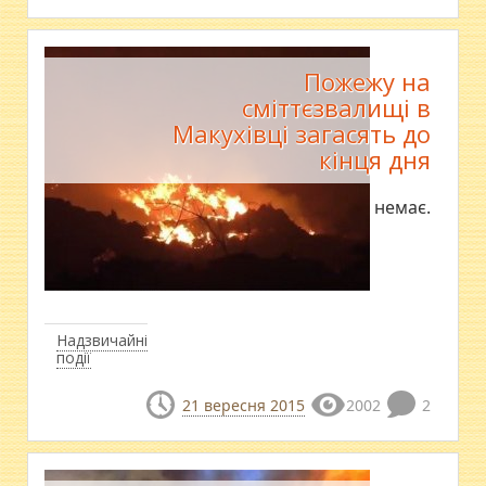
Пожежу на
сміттєзвалищі в
Макухівці загасять до
кінця дня
Відкритого вогню вже немає.
Надзвичайні
події
21 вересня 2015
2002
2