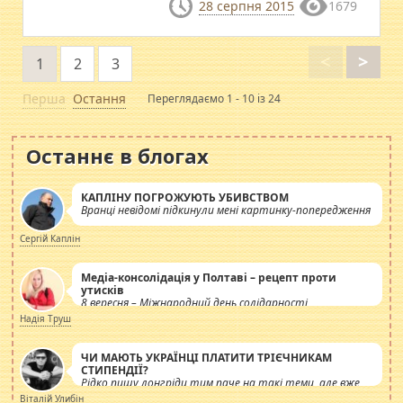
28 серпня 2015
1679
<
>
1
2
3
Перша
Остання
Переглядаємо 1 - 10 із 24
Останнє в блогах
КАПЛІНУ ПОГРОЖУЮТЬ УБИВСТВОМ
Вранці невідомі підкинули мені картинку-попередження
Сергій Каплін
Медіа-консолідація у Полтаві – рецепт проти
утисків
8 вересня – Міжнародний день солідарності
журналістів.
Надія Труш
ЧИ МАЮТЬ УКРАЇНЦІ ПЛАТИТИ ТРІЄЧНИКАМ
СТИПЕНДІЇ?
Рідко пишу лонгріди тим паче на такі теми, але вже
просто дістало! Обурюють сьогоднішні інсенуації
Віталій Улибін