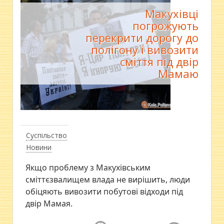
Макухівці
погрожують
перекрити дорогу до
полігону і вивозити
сміття під двір
Мамаю
Суспільство
Новини
Якщо проблему з Макухівським
сміттєзвалищем влада не вирішить, люди
обіцяють вивозити побутові відходи під
двір Мамая.