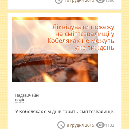
16 грудня 2015
1386
Ліквідувати пожежу
на сміттєзвалищі у
Кобеляках не можуть
уже тиждень
Надзвичайні
події
У Кобеляках сім днів горить сміттєзвалище.
8 грудня 2015
1132