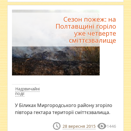
Сезон пожеж: на
Полтавщині горіло
уже четверте
сміттєзвалище
Надзвичайні
події
У Біликах Миргородського району згоріло
півтора гектара території сміттєзвалища.
28 вересня 2015
1446