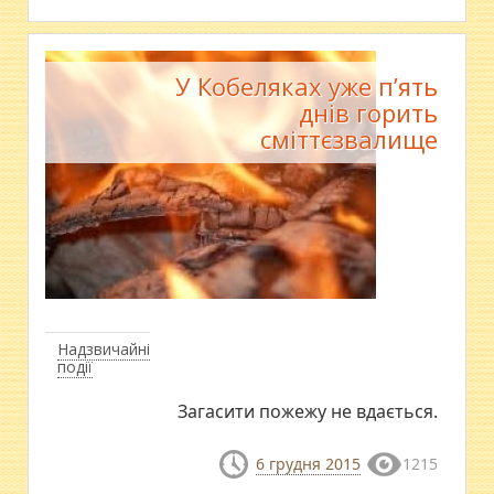
У Кобеляках уже п’ять
днів горить
сміттєзвалище
Надзвичайні
події
Загасити пожежу не вдається.
6 грудня 2015
1215