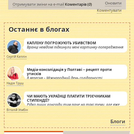
Оновити
Отримувати зміни на e-mail
Коментарів (
0
)
Коментувати
Останнє в блогах
КАПЛІНУ ПОГРОЖУЮТЬ УБИВСТВОМ
Вранці невідомі підкинули мені картинку-попередження
Сергій Каплін
Медіа-консолідація у Полтаві – рецепт проти
утисків
8 вересня – Міжнародний день солідарності
журналістів.
Надія Труш
ЧИ МАЮТЬ УКРАЇНЦІ ПЛАТИТИ ТРІЄЧНИКАМ
СТИПЕНДІЇ?
Рідко пишу лонгріди тим паче на такі теми, але вже
просто дістало! Обурюють сьогоднішні інсенуації
Віталій Улибін
навколо стипендіального питання. Штучно
роздувається ще одна соціальна катастрофа.
Блоги