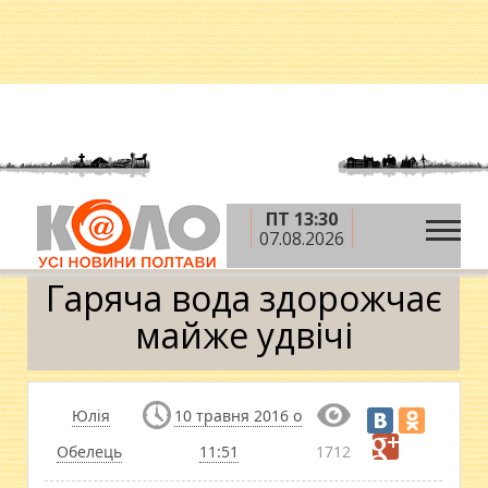
ПТ 13:30
»
»
»
Головна
Новини
Суспільство
Гаряча
07.08.2026
вода здорожчає майже удвічі
Гаряча вода здорожчає
майже удвічі
Юлія
10 травня 2016 о
Обелець
11:51
1712