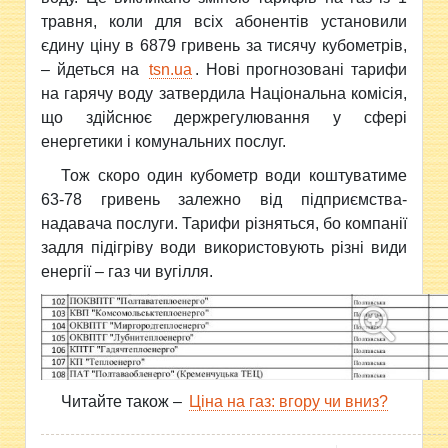
травня, коли для всіх абонентів установили
єдину ціну в 6879 гривень за тисячу кубометрів,
– йдеться на
tsn.ua
. Нові прогнозовані тарифи
на гарячу воду затвердила Національна комісія,
що здійснює держрегулювання у сфері
енергетики і комунальних послуг.
Тож скоро один кубометр води коштуватиме
63-78 гривень залежно від підприємства-
надавача послуги. Тарифи різняться, бо компанії
задля підігріву води використовують різні види
енергії – газ чи вугілля.
Читайте також –
Ціна на газ: вгору чи вниз?