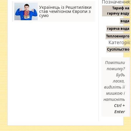
Позначення:
Українець із Решетилівки
Тариф на
став чемпіоном Європи з
гарячу воду
сумо
вода
гаряча вода
Теплоенерго
Категорії:
Суспільство
Помітили
помилку?
Будь
ласка,
виділіть її
мишкою і
натисніть
Ctrl +
Enter