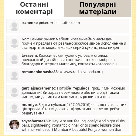
Останні
Популярні
коментарі
матеріали
ischenko peter:
⇒ blts-tattoo.com
Gor:
Сейчас рынок мебели чрезвычайно насыщен,
причем предлагают реально эксклюзивное исполнение и
стандартные модели малых серий кухонь, пока видел
отличную кухонную мебель по дизайну, мало походит на
tavaseni:
Классическая кухня с угловым столом,
стандартные формы, в MebelOk, креативненько и что главное -
прекрасный дизайн, высокое качество я приобрела
со вкусом все в порядке, без ненужных наворотов удорожающих
благодаря интернет магазину, контакты которого вы
мебель, а это не последний фактор.
можете просмотреть https://mwood.com.ua.
romanenko sasha83:
⇒ www.radiosvoboda.org
garciajsacramento:
Потрібні термінові гроші? Ми можемо
допомогти! Ви зараз переживаєте або ви в біді? Таким
чином, ми даємо вам можливість розвивати нові
розробки. Як багата людина, я почуваю себе зобов'язаним
mumiyo:
З дати публікації (27.05.2016) більшість вказаних
допомагати людям, які намагаються дати їм шанс. Кожен
цін зросла. Стаття досить інформативна, але потребує
заслуговує на другий шанс, і, оскільки влада не зможе, вони
редагування.
повинні приймати від інших. Для нас нема багато суми, і зрілість
ми визначаємо за взаємною згодою. Ні сюрпризів, ні додаткових
zoyasharma189:
Hey! Are you feeling lonely? And night clubs,
витрат, а тільки узгоджених сум і нічого іншого. Не чекайте і не
bars, sightseeing, romantic dinner or to spend leisure time
коментуйте цей пост. Введіть суму, яку ви хочете подати, і ми
with her will escort Mumbai A beautiful Punjabi women than
зв'яжемося з вами з усіма варіантами. зв'яжіться з нами
sexy escort companion in arms that you guys feel like 5 star luxury
сьогодні на garciajsacramento@gmail.com Вам потрібні термінові