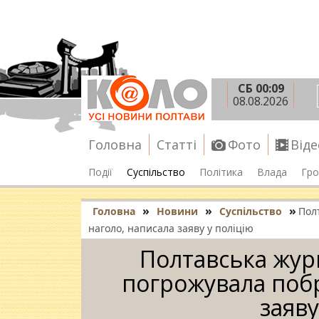
СБ 00:09
08.08.2026
Головна
Статті
Фото
Віде
Події
Суспільство
Політика
Влада
Гро
»
»
»
Головна
Новини
Суспільство
Пол
наголо, написала заяву у поліцію
Полтавська журн
погрожувала побр
заяву