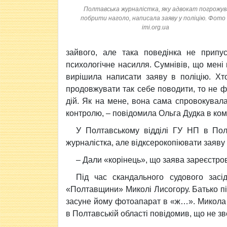
Полтавська журналістка, яку адвокат погрожу
побрити наголо, написала заяву у поліцію. Фото 
imi.org.ua
зайвого, але така поведінка не припус
психологічне насилля. Сумнівів, що мен
вирішила написати заяву в поліцію. Хт
продовжувати так себе поводити, то не фак
дій. Як на мене, вона сама спровокувала
контролю, – повідомила Ольга Дудка в ко
У Полтавському відділі ГУ НП в Полт
журналістка, але відксерокопіювати заяву
– Дали «корінець», що заява зареєстров
Під час скандального судового зас
«Полтавщини» Миколі Лисогору. Батько п
засуне йому фотоапарат в «ж…». Микола Л
в Полтавській області повідомив, що не зве