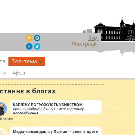
Вхід
Реєстрація
та
Топ-тема
іта
Афіша
станнє в блогах
КАПЛІНУ ПОГРОЖУЮТЬ УБИВСТВОМ
Вранці невідомі підкинули мені картинку-
попередження
ій Каплін
Медіа-консолідація у Полтаві – рецепт проти