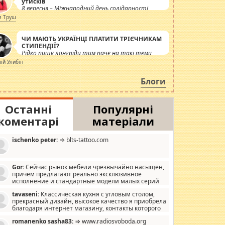
утисків
8 вересня – Міжнародний день солідарності
журналістів.
я Труш
ЧИ МАЮТЬ УКРАЇНЦІ ПЛАТИТИ ТРІЄЧНИКАМ
СТИПЕНДІЇ?
Рідко пишу лонгріди тим паче на такі теми,
але вже просто дістало! Обурюють сьогоднішні
лій Улибін
інсенуації навколо стипендіального питання.
Штучно роздувається ще одна соціальна
Блоги
катастрофа.
Останні
Популярні
коментарі
матеріали
ischenko peter:
⇒ blts-tattoo.com
Gor:
Сейчас рынок мебели чрезвычайно насыщен,
причем предлагают реально эксклюзивное
исполнение и стандартные модели малых серий
хонь, пока видел отличную кухонную мебель по
tavaseni:
Классическая кухня с угловым столом,
зайну, мало походит на стандартные формы, в MebelOk,
прекрасный дизайн, высокое качество я приобрела
еативненько и что главное - со вкусом все в порядке,
благодаря интернет магазину, контакты которого
з ненужных наворотов удорожающих мебель, а это не
 можете просмотреть https://mwood.com.ua.
следний фактор.
romanenko sasha83:
⇒ www.radiosvoboda.org