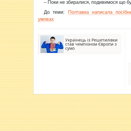
– Поки не збиралися, подивимося що буд
До теми:
Полтавка написала посібни
умовах
Українець із Решетилівки
став чемпіоном Європи з
сумо