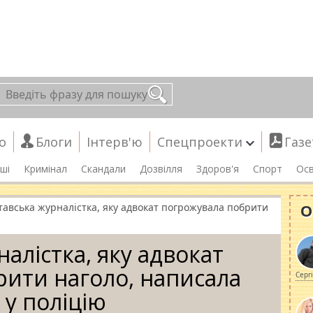
о
Блоги
Інтерв'ю
Спецпроекти
Газе
ші
Кримінал
Скандали
Дозвілля
Здоров'я
Спорт
Осв
О
тавська журналістка, яку адвокат погрожувала побрити
алістка, яку адвокат
ити наголо, написала
Серг
 у поліцію