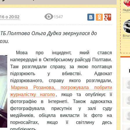
Наді
16 о 20:02
1547
ТБ.Полтава Ольга Дудка звернулася до
Віта
ози.
Мова про інцидент, який стався
напередодні в Октябрському райсуді Полтави.
Там розглядали справу, за якою полтавця
підозрюють у вбивстві. Адвокат
підозрюваного, справу якого розглядали,
Марина Розанова, погрожувала побрити
журналістку наголо
, якщо та опублікує її
фотографію в Інтернеті. Також адвокатка
фотографувала присутніх у залі суду
ку
ди
медійників, обіцяла викласти їх фото на
кр
бе
порносайтах, якщо її світлину десь
вы
по
опублікують.