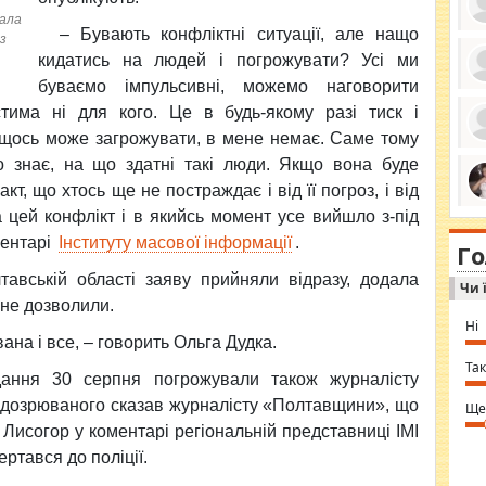
вала
– Бувають конфліктні ситуації, але нащо
з
кидатись на людей і погрожувати? Усі ми
буваємо імпульсивні, можемо наговорити
ро
се
тима ні для кого. Це в будь-якому разі тиск і
да
і щось може загрожувати, в мене немає. Саме тому
ос
ін
о знає, на що здатні такі люди. Якщо вона буде
за
тіл
т, що хтось ще не постраждає і від її погроз, і від
ком
bea
 цей конфлікт і в якийсь момент усе вийшло з-під
ми
tha
на
ментарі
Інституту масової інформації
.
nig
Г
по
in 
Sol
авській області заяву прийняли відразу, додала
Чи 
Ind
gir
 не дозволили.
bod
Ні
alw
ана і все, – говорить Ольга Дудка.
Mir
you
Так
ідання 30 серпня погрожували також журналісту
⇒ 
ідозрюваного сказав журналісту «Полтавщини», що
Ще
исогор у коментарі регіональній представниці ІМІ
ртався до поліції.